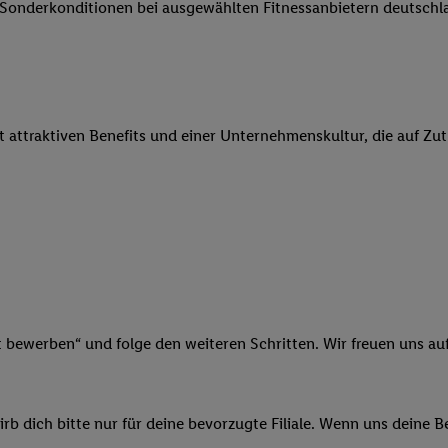
e Sonderkonditionen bei ausgewählten Fitnessanbietern deutsch
 Werbung auszuspielen. Hierzu wird von uns und einem der anderen obe
shwert umgewandelte E-Mail-Adresse in gemeinsamer Verantwortlichkeit
ns, der Utiq SA/NV („Utiq“) und Ihrem
Telekommunikationsnetzbetreib
l-Diensten einzusetzen. Utiq prüft zunächst anhand Ihrer IP-Adresse, o
 das der Fall ist, gibt Utiq Ihre IP-Adresse an Ihren Netzbetreiber weit
it attraktiven Benefits und einer Unternehmenskultur, die auf Zu
denkonto-Referenz, wie z.B. Ihrer Mobilfunknummer, eine Kennung für 
verwenden, um Sie wiederzuerkennen und Erkenntnisse über Ihr Nutz
sen. Insbesondere können Sie mittels dieser Technologie auch auf Dien
n betrieben werden, damit wir Ihnen dort personalisierte Werbung auss
ng speziell zur Nutzung der Utiq-Technologie - zusätzlich zur weiter un
illigung generell zu widerrufen - jederzeit auch über
das Datenschutzpo
er „Anpassen“/„Nutzung der Telekommunikations-basierten Utiq-Techno
Ende dieser Einwilligung (nur für die Lidl-Dienste) widerrufen. Weite
nschutzbestimmungen von Utiq
.
t bewerben“ und folge den weiteren Schritten. Wir freuen uns auf
 „Ablehnen“ können Sie nur den Einsatz notwendiger Techniken zulas
 stimmen Sie allen Verarbeitungen zu sämtlichen vorgenannten Zweck
artner zu. Weitere Informationen, auch zur Speicherdauer der Daten u
b dich bitte nur für deine bevorzugte Filiale. Wenn uns deine 
rzeit mit Wirkung für die Zukunft zu widerrufen, finden Sie in unseren