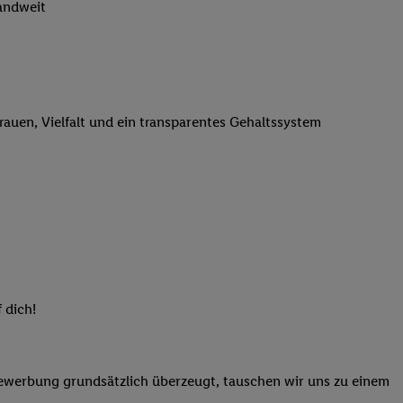
landweit
n genannten Partner
 verarbeitet.
er
, die Utiq-
b die Technologie für
er, der anhand der IP-
trauen, Vielfalt und ein transparentes Gehaltssystem
Utiq erstellt. Wir
ungsverhalten in den
sten wiedererkannt
pielen können. Sie
ten erläuterten
rtal von Utiq
logie für digitales
re Informationen
 dich!
sen. Durch einen
en unter Einbindung
nd zu Ihrem Recht,
Bewerbung grundsätzlich überzeugt, tauschen wir uns zu einem