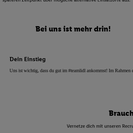
Datenschutzbestimmu
Verwendungszwecke ode
und Funktionen im Ra
Gewährleistung der Si
Bei uns ist mehr drin!
Anzeige von Werbung u
Verknüpfung verschiede
Messung des Erfolgs 
Technologie für digita
Dein Einstieg
Verwendung genauer
oder Zugriff auf I
Uns ist wichtig, dass du gut im #teamlidl ankommst! Im Rahmen dei
von Zielgruppen d
reduzierter Daten
zur Auswahl person
Liste der Partn
Brauch
Vernetze dich mit unseren Recru