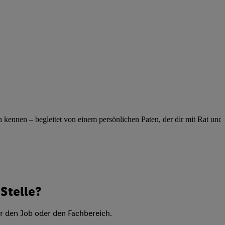
elne
ig benannten Zwecke
g, Bereitstellung und
dlichen Quellen,
telter Informationen,
-basierten Utiq-
 Speichern von
ngebote. Analyse
ennen – begleitet von einem persönlichen Paten, der dir mit Rat und Ta
ellen. Verwendung
ung von Profilen
Stelle?
er den Job oder den Fachbereich.