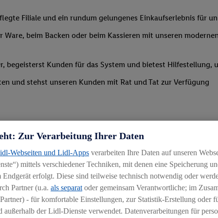
legte Filiale und ein rundum gelungenes Einkaufserlebnis für u
 Ware, beim Backen oder beim Kassieren mit unseren modernen 
r, begeisterst Kunden für das System und bietest Hilfestellung, 
ten und stehst unseren Kunden mit Rat und Tat zur Verfügung
eht: Zur Verarbeitung Ihrer Daten
Lidl-Webseiten und Lidl-Apps
verarbeiten Ihre Daten auf unseren Webs
ste“) mittels verschiedener Techniken, mit denen eine Speicherung und
uereinsteiger
 Endgerät erfolgt. Diese sind teilweise technisch notwendig oder werde
ch Partner (u.a.
als separat
oder gemeinsam Verantwortliche; im Zus
igkeit an wechselnde Aufgaben
Partner) - für komfortable Einstellungen, zur Statistik-Erstellung oder fü
chen
 außerhalb der Lidl-Dienste verwendet. Datenverarbeitungen für perso