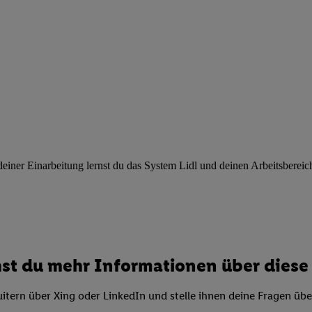
ngen
.
Die Impressen finden Sie hier.
Unter „Anpassen“ können Sie einz
r Partner zulassen; das gilt auch für die nachfolgend schlagwortart
hmen des Einsatzes des IAB TCF für Werbung und Erfolgsmessung:
cherheit, Verhinderung und Aufdeckung von Betrug und Fehlerbehebun
nd Inhalten, Abgleichung und Kombination von Daten aus unterschie
ner Endgeräte, Identifikation von Geräten anhand automatisch übermit
von Werbekampagnen durch TTD und Nutzung der Telekommunikations
les Marketing, sowie:
 Standortdaten. Erstellung von Profilen für personalisierte Werbung.
nformationen auf einem Endgerät. Entwicklung und Verbesserung der A
ner Einarbeitung lernst du das System Lidl und deinen Arbeitsbereich k
urch Statistiken oder Kombinationen von Daten aus verschiedenen Qu
 zur Auswahl von Werbeanzeigen. Messung der Werbeleistung. Verwend
alisierter Werbung.
er (Lieferanten)
st du mehr Informationen über diese 
itern über Xing oder LinkedIn und stelle ihnen deine Fragen üb