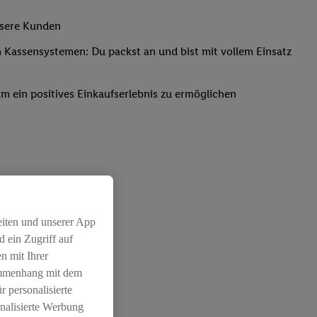
nsere Kunden
Kassensystemen: Du packst an und bist mit vollem Einsatz
um ein positives Einkaufserlebnis zu ermöglichen
eiten und unserer App
 ein Zugriff auf
n mit Ihrer
ammenhang mit dem
r personalisierte
nalisierte Werbung