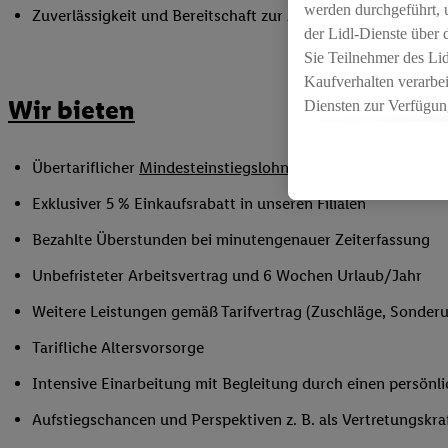
werden durchgeführt, 
Zuverlässigkeit und Bereitschaft zur Arbeit in flexiblen Sc
der Lidl-Dienste über
Sie Teilnehmer des Li
Kaufverhalten verarbei
Wir bieten
Diensten zur Verfügung
seiner Auftraggeber m
Die Erstellung persona
Übertariflicher
Mindesteinstiegslohn
sowie Urlaubs- und W
angereicherten Profil
Ihr Kaufverhalten in d
Exklusiver 5 % Einkaufsrabatt in unseren Filialen
sowie Ihre genauen St
Bezahlte Überstunden bei minutengenauer Zeiterfassung
Speichern von und/ od
(sogenannten Segment
Unbefristeter Arbeitsvertrag und 6 Wochen Urlaub/Jahr
zur Leistungs-/ Erfol
Weitere Leistungen gemäß Tarifvertrag (Zuschläge, Sonderur
zur technischen Siche
Sofern Sie hier Ihre Z
Tarifliche Altersvorsorge
bestehendes Lidl Plus
Intensive Einarbeitung mit Begleitung durch einen persönl
in gemeinsamer Verant
spezielle Online-Kennu
Aufstiegschancen und Perspektiven z. B. als Vertretungskra
beschriebene Utiq-Ken