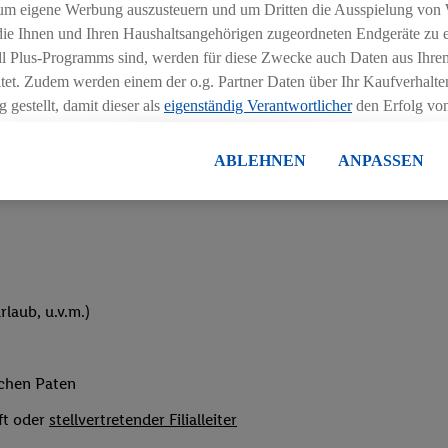
um eigene Werbung auszusteuern und um Dritten die Ausspielung von
hichtmodellen in Absprache mit der Führungskraft
 die Ihnen und Ihren Haushaltsangehörigen zugeordneten Endgeräte zu 
dl Plus-Programms sind, werden für diese Zwecke auch Daten aus Ihrem
tet. Zudem werden einem der o.g. Partner Daten über Ihr Kaufverhalten
 gestellt, damit dieser als
eigenständig Verantwortlicher
den Erfolg v
essen kann.
lisierter Werbung basiert auf der Generierung von auch mit Daten von
ABLEHNEN
ANPASSEN
eihnachtsgeld
en. Dies umfasst die Zusammenführung von Daten (z.B. über Ihre Nutzu
en Lidl-Diensten, Informationen aus Ihrem Kundenkonto - z.B. Alter od
andortdaten) auch über verschiedene Endgeräte und Lidl-Dienste hinwe
er dem Zugriff auf Informationen auf Ihren Endgeräten zur Erstellung 
en). Im Zusammenhang mit dem Ausspielen dieser Werbung erfolgen V
gsmessung der Werbung, zur Zielgruppenforschung, zur Entwicklung v
laub, u.v.m.)
rung und Optimierung dieser Werbeausspielungen.
ustimmung dazu erteilen und danach ein Lidl Plus-Konto erstellen bzw. s
-Konto einloggen, kann darüber hinaus auch Ihre dort angegebene E-M
ichen Paten
wortlichkeit mit einem der oben genannten Partner verwendet werden,
ng zu erstellen (die sogenannte EUID), die wir sodann ähnlich wie die
ft oder
stellvertretender Filialleiter
nung verwenden können, um Sie in von Dritten betriebenen Diensten 