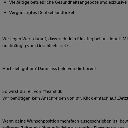
Vielfältige betriebliche Gesundheitsangebote und exklusiv
Ihnen personalisierte
auch Ihre in einen Ha
Vergünstigtes Deutschlandticket
Zudem erlauben Sie u
Technologie in den Lid
Sie verfügbar ist. Wenn
Wir legen Wert darauf, dass sich dein Einstieg bei uns lohnt! M
Adresse und einer Kun
unabhängig vom Geschlecht setzt.
werden diese Kennung 
Lidl-Diensten zu erfas
werden, die von Dritte
können Ihre Einwilligu
Hört sich gut an? Dann lass bald von dir hören!
Möglichkeit, Ihre Einw
(„consenthub“)
oder üb
Marketing“ am unteren 
So wirst du Teil von #teamlidl:
finden Sie in den
Date
Wir benötigen kein Anschreiben von dir. Klick einfach auf „Jetz
Durch einen Klick auf
Klick auf „Zustimmen“
sämtlicher genannten P
Wenn deine Wunschposition mehrfach ausgeschrieben ist, bewir
Ihre Einwilligung jede
späteren Zeitpunkt über mögliche alternative Einsatzorte aus.