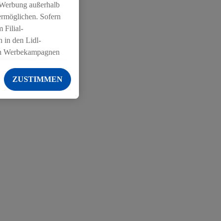
 Werbung außerhalb
ermöglichen. Sofern
 Filial-
 in den Lidl-
on Werbekampagnen
 anderen Diensten
ZUSTIMMEN
ng der Lidl-Dienste,
er Geschlecht -
g einschließlich dem
von Zielgruppen
erarbeitungen auch
on Angeboten sowie
ich in Ihr
ail-Adresse von uns
 um daraus eine
 sogleich
zu erkennen und