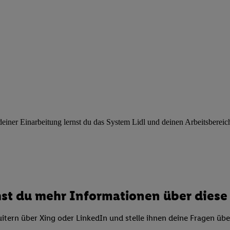
ngen
.
Die Impressen finden Sie hier.
Unter „Anpassen“ können Sie einz
r Partner zulassen; das gilt auch für die nachfolgend schlagwortart
hmen des Einsatzes des IAB TCF für Werbung und Erfolgsmessung:
cherheit, Verhinderung und Aufdeckung von Betrug und Fehlerbehebun
nd Inhalten, Abgleichung und Kombination von Daten aus unterschie
ner Endgeräte, Identifikation von Geräten anhand automatisch übermit
von Werbekampagnen durch TTD und Nutzung der Telekommunikations
les Marketing, sowie:
 Standortdaten. Erstellung von Profilen für personalisierte Werbung.
nformationen auf einem Endgerät. Entwicklung und Verbesserung der A
ner Einarbeitung lernst du das System Lidl und deinen Arbeitsbereich k
urch Statistiken oder Kombinationen von Daten aus verschiedenen Qu
 zur Auswahl von Werbeanzeigen. Messung der Werbeleistung. Verwend
alisierter Werbung.
er (Lieferanten)
st du mehr Informationen über diese 
itern über Xing oder LinkedIn und stelle ihnen deine Fragen üb