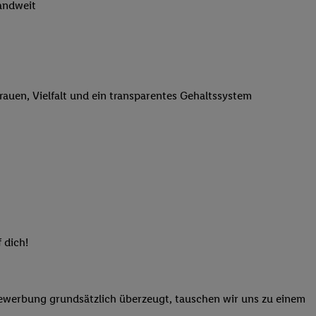
landweit
n genannten Partner
 verarbeitet.
er
, die Utiq-
b die Technologie für
er, der anhand der IP-
trauen, Vielfalt und ein transparentes Gehaltssystem
Utiq erstellt. Wir
ungsverhalten in den
sten wiedererkannt
pielen können. Sie
ten erläuterten
rtal von Utiq
logie für digitales
re Informationen
 dich!
sen. Durch einen
en unter Einbindung
nd zu Ihrem Recht,
Bewerbung grundsätzlich überzeugt, tauschen wir uns zu einem