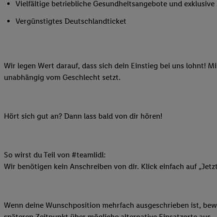
Vielfältige betriebliche Gesundheitsangebote und exklusiv
Ihnen personalisierte
auch Ihre in einen Ha
Vergünstigtes Deutschlandticket
Zudem erlauben Sie u
Technologie in den Lid
Sie verfügbar ist. Wenn
Wir legen Wert darauf, dass sich dein Einstieg bei uns lohnt! M
Adresse und einer Kun
unabhängig vom Geschlecht setzt.
werden diese Kennung 
Lidl-Diensten zu erfas
werden, die von Dritte
können Ihre Einwilligu
Hört sich gut an? Dann lass bald von dir hören!
Möglichkeit, Ihre Einw
(„consenthub“)
oder üb
Marketing“ am unteren 
So wirst du Teil von #teamlidl:
finden Sie in den
Date
Wir benötigen kein Anschreiben von dir. Klick einfach auf „Jetz
Durch einen Klick auf
Klick auf „Zustimmen“
sämtlicher genannten P
Wenn deine Wunschposition mehrfach ausgeschrieben ist, bewir
Ihre Einwilligung jede
späteren Zeitpunkt über mögliche alternative Einsatzorte aus.