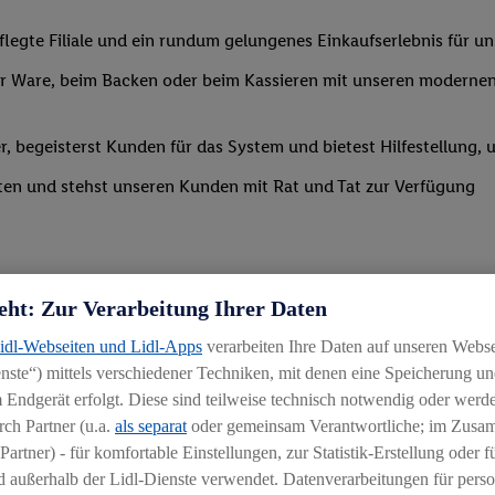
legte Filiale und ein rundum gelungenes Einkaufserlebnis für u
 Ware, beim Backen oder beim Kassieren mit unseren modernen 
r, begeisterst Kunden für das System und bietest Hilfestellung, 
ten und stehst unseren Kunden mit Rat und Tat zur Verfügung
eht: Zur Verarbeitung Ihrer Daten
Lidl-Webseiten und Lidl-Apps
verarbeiten Ihre Daten auf unseren Webs
ste“) mittels verschiedener Techniken, mit denen eine Speicherung und
uereinsteiger
 Endgerät erfolgt. Diese sind teilweise technisch notwendig oder werde
ch Partner (u.a.
als separat
oder gemeinsam Verantwortliche; im Zus
igkeit an wechselnde Aufgaben
Partner) - für komfortable Einstellungen, zur Statistik-Erstellung oder fü
chen
 außerhalb der Lidl-Dienste verwendet. Datenverarbeitungen für perso