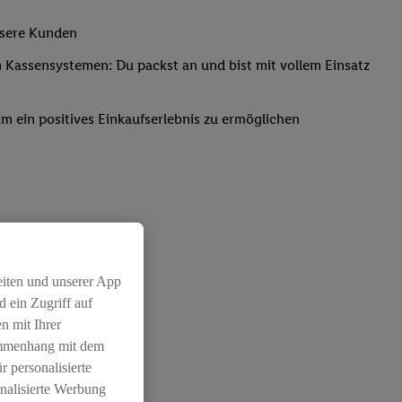
nsere Kunden
Kassensystemen: Du packst an und bist mit vollem Einsatz
um ein positives Einkaufserlebnis zu ermöglichen
eiten und unserer App
 ein Zugriff auf
n mit Ihrer
ammenhang mit dem
r personalisierte
nalisierte Werbung