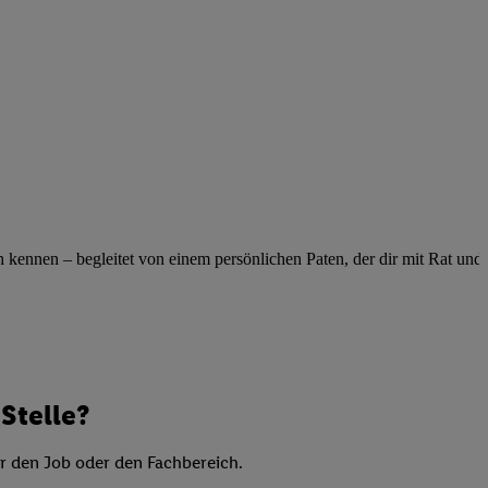
elne
ig benannten Zwecke
g, Bereitstellung und
dlichen Quellen,
telter Informationen,
-basierten Utiq-
 Speichern von
ngebote. Analyse
ennen – begleitet von einem persönlichen Paten, der dir mit Rat und Ta
ellen. Verwendung
ung von Profilen
Stelle?
er den Job oder den Fachbereich.