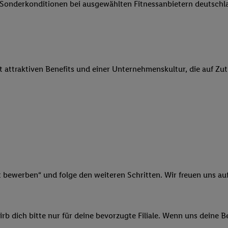
e Sonderkonditionen bei ausgewählten Fitnessanbietern deutsch
 Werbung auszuspielen. Hierzu wird von uns und einem der anderen obe
shwert umgewandelte E-Mail-Adresse in gemeinsamer Verantwortlichkeit
ns, der Utiq SA/NV („Utiq“) und Ihrem
Telekommunikationsnetzbetreib
l-Diensten einzusetzen. Utiq prüft zunächst anhand Ihrer IP-Adresse, o
 das der Fall ist, gibt Utiq Ihre IP-Adresse an Ihren Netzbetreiber weit
it attraktiven Benefits und einer Unternehmenskultur, die auf Zu
denkonto-Referenz, wie z.B. Ihrer Mobilfunknummer, eine Kennung für 
verwenden, um Sie wiederzuerkennen und Erkenntnisse über Ihr Nutz
sen. Insbesondere können Sie mittels dieser Technologie auch auf Dien
n betrieben werden, damit wir Ihnen dort personalisierte Werbung auss
ng speziell zur Nutzung der Utiq-Technologie - zusätzlich zur weiter un
illigung generell zu widerrufen - jederzeit auch über
das Datenschutzpo
er „Anpassen“/„Nutzung der Telekommunikations-basierten Utiq-Techno
Ende dieser Einwilligung (nur für die Lidl-Dienste) widerrufen. Weite
nschutzbestimmungen von Utiq
.
t bewerben“ und folge den weiteren Schritten. Wir freuen uns auf
 „Ablehnen“ können Sie nur den Einsatz notwendiger Techniken zulas
 stimmen Sie allen Verarbeitungen zu sämtlichen vorgenannten Zweck
artner zu. Weitere Informationen, auch zur Speicherdauer der Daten u
b dich bitte nur für deine bevorzugte Filiale. Wenn uns deine 
rzeit mit Wirkung für die Zukunft zu widerrufen, finden Sie in unseren