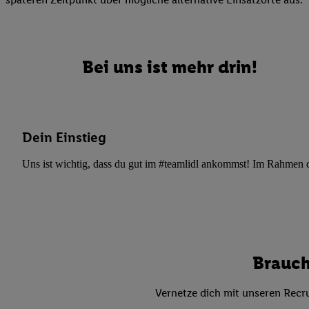
Datenschutzbestimmu
Verwendungszwecke ode
und Funktionen im Ra
Gewährleistung der Si
Bei uns ist mehr drin!
Anzeige von Werbung u
Verknüpfung verschiede
Messung des Erfolgs 
Technologie für digita
Dein Einstieg
Verwendung genauer
oder Zugriff auf I
Uns ist wichtig, dass du gut im #teamlidl ankommst! Im Rahmen dei
von Zielgruppen d
reduzierter Daten
zur Auswahl person
Liste der Partn
Brauch
Vernetze dich mit unseren Recru