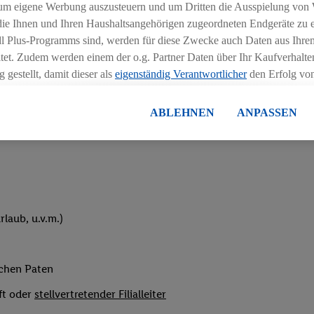
um eigene Werbung auszusteuern und um Dritten die Ausspielung von
hichtmodellen in Absprache mit der Führungskraft
 die Ihnen und Ihren Haushaltsangehörigen zugeordneten Endgeräte zu 
dl Plus-Programms sind, werden für diese Zwecke auch Daten aus Ihrem
tet. Zudem werden einem der o.g. Partner Daten über Ihr Kaufverhalten
 gestellt, damit dieser als
eigenständig Verantwortlicher
den Erfolg v
essen kann.
lisierter Werbung basiert auf der Generierung von auch mit Daten von
ABLEHNEN
ANPASSEN
eihnachtsgeld
en. Dies umfasst die Zusammenführung von Daten (z.B. über Ihre Nutzu
en Lidl-Diensten, Informationen aus Ihrem Kundenkonto - z.B. Alter od
andortdaten) auch über verschiedene Endgeräte und Lidl-Dienste hinwe
er dem Zugriff auf Informationen auf Ihren Endgeräten zur Erstellung 
en). Im Zusammenhang mit dem Ausspielen dieser Werbung erfolgen V
gsmessung der Werbung, zur Zielgruppenforschung, zur Entwicklung v
laub, u.v.m.)
rung und Optimierung dieser Werbeausspielungen.
ustimmung dazu erteilen und danach ein Lidl Plus-Konto erstellen bzw. s
-Konto einloggen, kann darüber hinaus auch Ihre dort angegebene E-M
ichen Paten
wortlichkeit mit einem der oben genannten Partner verwendet werden,
ng zu erstellen (die sogenannte EUID), die wir sodann ähnlich wie die
ft oder
stellvertretender Filialleiter
nung verwenden können, um Sie in von Dritten betriebenen Diensten 