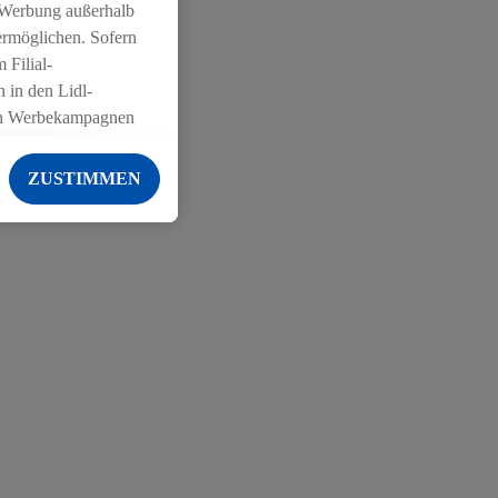
 Werbung außerhalb
ermöglichen. Sofern
 Filial-
 in den Lidl-
on Werbekampagnen
 anderen Diensten
ZUSTIMMEN
ng der Lidl-Dienste,
er Geschlecht -
g einschließlich dem
von Zielgruppen
erarbeitungen auch
on Angeboten sowie
ich in Ihr
ail-Adresse von uns
 um daraus eine
 sogleich
zu erkennen und