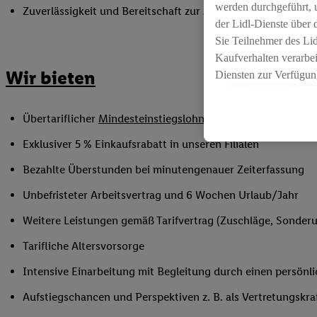
werden durchgeführt, 
Zuverlässigkeit und Bereitschaft zur Arbeit in flexiblen Sc
der Lidl-Dienste über
Sie Teilnehmer des Li
Kaufverhalten verarbei
Wir bieten
Diensten zur Verfügung
seiner Auftraggeber m
Die Erstellung persona
Übertariflicher
Mindesteinstiegslohn
sowie Urlaubs- und W
angereicherten Profil
Ihr Kaufverhalten in d
Exklusiver 5 % Einkaufsrabatt in unseren Filialen
sowie Ihre genauen St
Bezahlte Überstunden bei minutengenauer Zeiterfassung
Speichern von und/ od
(sogenannten Segment
Unbefristeter Arbeitsvertrag und 6 Wochen Urlaub/Jahr
zur Leistungs-/ Erfol
Weitere Leistungen gemäß Tarifvertrag (Zuschläge, Sonderur
zur technischen Siche
Sofern Sie hier Ihre Z
Tarifliche Altersvorsorge
bestehendes Lidl Plus
Intensive Einarbeitung mit Begleitung durch einen persönl
in gemeinsamer Verant
spezielle Online-Kennu
Aufstiegschancen und Perspektiven z. B. als Vertretungskra
beschriebene Utiq-Ken