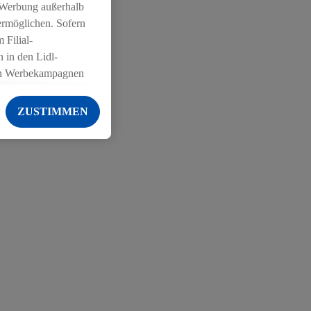
 Werbung außerhalb
ermöglichen. Sofern
 Filial-
 in den Lidl-
on Werbekampagnen
 anderen Diensten
ZUSTIMMEN
ng der Lidl-Dienste,
er Geschlecht -
g einschließlich dem
von Zielgruppen
erarbeitungen auch
on Angeboten sowie
ich in Ihr
ail-Adresse von uns
 um daraus eine
 sogleich
zu erkennen und