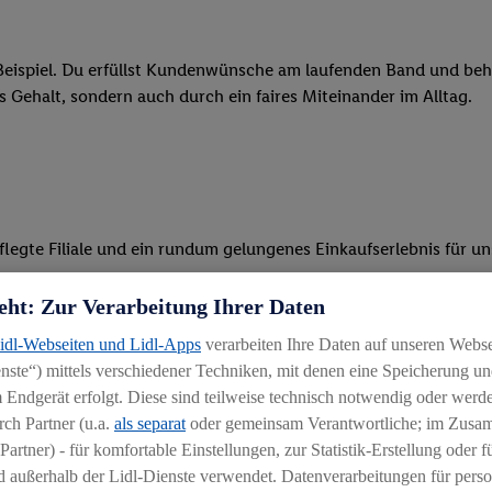
eispiel. Du erfüllst Kundenwünsche am laufenden Band und behäl
res Gehalt, sondern auch durch ein faires Miteinander im Alltag.
legte Filiale und ein rundum gelungenes Einkaufserlebnis für u
 Ware, beim Backen oder beim Kassieren mit unseren modernen 
eht: Zur Verarbeitung Ihrer Daten
Lidl-Webseiten und Lidl-Apps
verarbeiten Ihre Daten auf unseren Webs
r, begeisterst Kunden für das System und bietest Hilfestellung, 
ste“) mittels verschiedener Techniken, mit denen eine Speicherung und
ten und stehst unseren Kunden mit Rat und Tat zur Verfügung
 Endgerät erfolgt. Diese sind teilweise technisch notwendig oder werde
ch Partner (u.a.
als separat
oder gemeinsam Verantwortliche; im Zus
Partner) - für komfortable Einstellungen, zur Statistik-Erstellung oder fü
 außerhalb der Lidl-Dienste verwendet. Datenverarbeitungen für perso