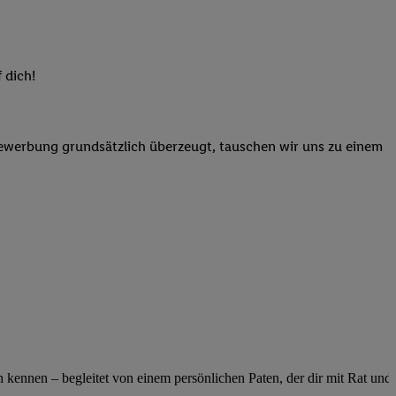
elne
ig benannten Zwecke
g, Bereitstellung und
 dich!
dlichen Quellen,
telter Informationen,
-basierten Utiq-
Bewerbung grundsätzlich überzeugt, tauschen wir uns zu einem
 Speichern von
ngebote. Analyse
ellen. Verwendung
ung von Profilen
ennen – begleitet von einem persönlichen Paten, der dir mit Rat und Ta