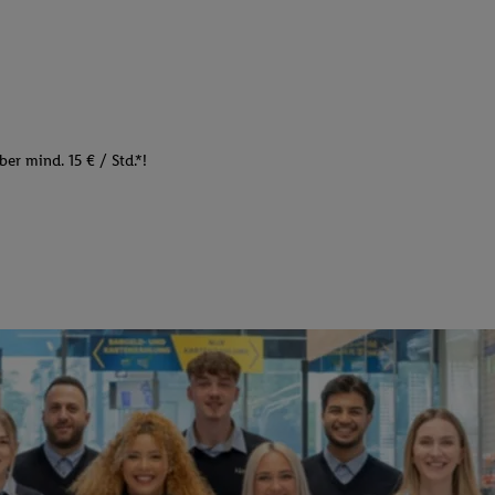
er mind. 15 € / Std.*!