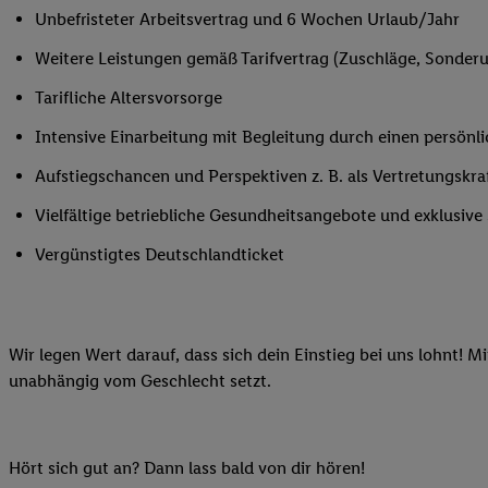
Unbefristeter Arbeitsvertrag und 6 Wochen Urlaub/Jahr
Ihnen personalisierte
auch Ihre in einen Ha
Weitere Leistungen gemäß Tarifvertrag (Zuschläge, Sonderur
Zudem erlauben Sie u
Tarifliche Altersvorsorge
Technologie in den Lid
Sie verfügbar ist. Wenn
Intensive Einarbeitung mit Begleitung durch einen persönl
Adresse und einer Kun
Aufstiegschancen und Perspektiven z. B. als Vertretungskra
werden diese Kennung 
Lidl-Diensten zu erfas
Vielfältige betriebliche Gesundheitsangebote und exklusiv
werden, die von Dritte
Vergünstigtes Deutschlandticket
können Ihre Einwilligu
Möglichkeit, Ihre Einw
(„consenthub“)
oder üb
Marketing“ am unteren 
Wir legen Wert darauf, dass sich dein Einstieg bei uns lohnt! M
finden Sie in den
Date
unabhängig vom Geschlecht setzt.
Durch einen Klick auf
Klick auf „Zustimmen“
sämtlicher genannten P
Ihre Einwilligung jede
Hört sich gut an? Dann lass bald von dir hören!