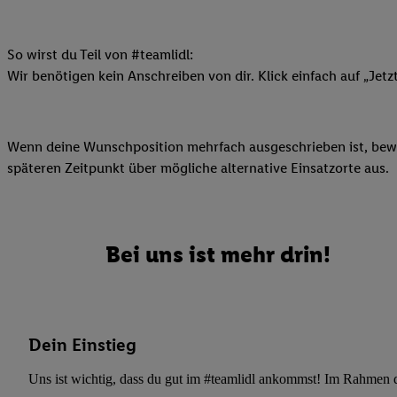
Datenschutzbestimmu
Verwendungszwecke ode
und Funktionen im Ra
So wirst du Teil von #teamlidl:
Gewährleistung der Si
Wir benötigen kein Anschreiben von dir. Klick einfach auf „Jetz
Anzeige von Werbung u
Verknüpfung verschiede
Messung des Erfolgs 
Wenn deine Wunschposition mehrfach ausgeschrieben ist, bewir
Technologie für digita
späteren Zeitpunkt über mögliche alternative Einsatzorte aus.
Verwendung genauer
oder Zugriff auf I
von Zielgruppen d
reduzierter Daten
Bei uns ist mehr drin!
zur Auswahl person
Liste der Partn
Dein Einstieg
Uns ist wichtig, dass du gut im #teamlidl ankommst! Im Rahmen dei