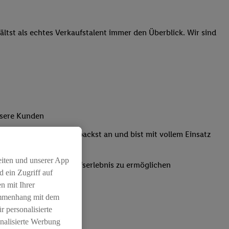
tst als echtes Verkaufstalent immer den Überblick. Wir sind
nsere Kunden
Kassensystemen: Du packst an und bist mit vollem Einsatz
eiten und unserer App
um ein positives Einkaufserlebnis zu ermöglichen
 ein Zugriff auf
n mit Ihrer
ammenhang mit dem
r personalisierte
nalisierte Werbung