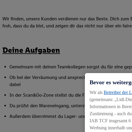
Wir finden, unsere Kunden verdienen nur das Beste. Dich zum B
froh, dass du da bist, und zeigen dir das nicht nur über ein fai
Deine Aufgaben
Gemeinsam mit deinen Teamkollegen sorgst du für eine gepf
Ob bei der Verräumung und ansprechender Präsentation der
Bevor es weiterg
dabei
Wir als
Betreiber der 
In der Scan&Go-Zone stellst du die Funktionsfähigkeit siche
(gemeinsam: „Lidl-Dien
Du prüfst den Wareneingang, unterstützt bei Inventurarbei
Informationen in Ihrem
Zustimmung - auch dur
Außerdem übernimmst du Lager- und Reinigungsarbeiten
IAB TCF insgesamt
6
Werbung innerhalb und