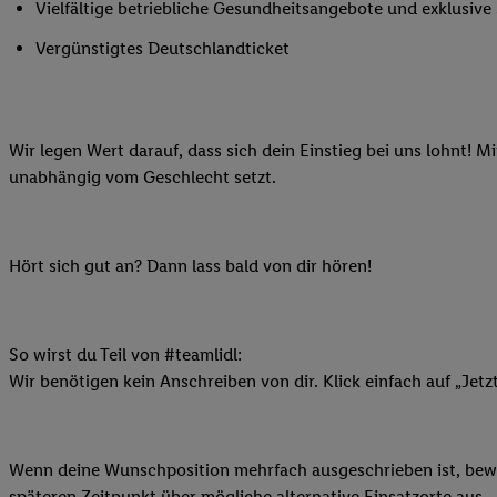
Vielfältige betriebliche Gesundheitsangebote und exklusiv
Ihnen personalisierte
auch Ihre in einen Ha
Vergünstigtes Deutschlandticket
Zudem erlauben Sie u
Technologie in den Lid
Sie verfügbar ist. Wenn
Wir legen Wert darauf, dass sich dein Einstieg bei uns lohnt! M
Adresse und einer Kun
unabhängig vom Geschlecht setzt.
werden diese Kennung 
Lidl-Diensten zu erfas
werden, die von Dritte
können Ihre Einwilligu
Hört sich gut an? Dann lass bald von dir hören!
Möglichkeit, Ihre Einw
(„consenthub“)
oder üb
Marketing“ am unteren 
So wirst du Teil von #teamlidl:
finden Sie in den
Date
Wir benötigen kein Anschreiben von dir. Klick einfach auf „Jetz
Durch einen Klick auf
Klick auf „Zustimmen“
sämtlicher genannten P
Wenn deine Wunschposition mehrfach ausgeschrieben ist, bewir
Ihre Einwilligung jede
späteren Zeitpunkt über mögliche alternative Einsatzorte aus.