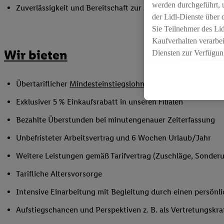
werden durchgeführt, 
Zuverlässigkeit und Bereitschaft zur Arbeit in flexiblen Sc
der Lidl-Dienste über
Sie Teilnehmer des Li
Kaufverhalten verarbei
Wir bieten
Diensten zur Verfügung
seiner Auftraggeber m
Die Erstellung persona
Übertariflicher
Mindesteinstiegslohn
sowie Urlaubs- und W
angereicherten Profil
Ihr Kaufverhalten in d
Exklusiver 5 % Einkaufsrabatt in unseren Filialen
sowie Ihre genauen St
Bezahlte Überstunden bei minutengenauer Zeiterfassung
Speichern von und/ od
(sogenannten Segment
Unbefristeter Arbeitsvertrag und 6 Wochen Urlaub/Jahr
zur Leistungs-/ Erfol
Weitere Leistungen gemäß Tarifvertrag (Zuschläge, Sonderur
zur technischen Siche
Sofern Sie hier Ihre Z
Tarifliche Altersvorsorge
bestehendes Lidl Plus
Intensive Einarbeitung mit Begleitung durch einen persönl
in gemeinsamer Verant
spezielle Online-Kennu
Aufstiegschancen und Perspektiven z. B. als Vertretungskra
beschriebene Utiq-Ken