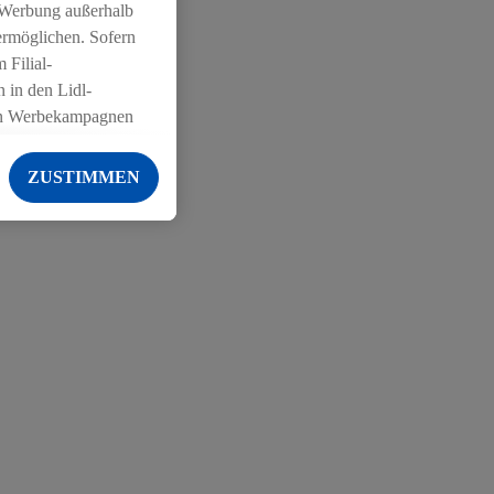
 Werbung außerhalb
ermöglichen. Sofern
 Filial-
 in den Lidl-
on Werbekampagnen
 anderen Diensten
ZUSTIMMEN
ng der Lidl-Dienste,
er Geschlecht -
g einschließlich dem
von Zielgruppen
erarbeitungen auch
on Angeboten sowie
ich in Ihr
ail-Adresse von uns
 um daraus eine
 sogleich
zu erkennen und