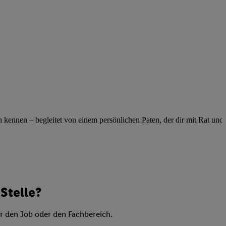
elne
ig benannten Zwecke
g, Bereitstellung und
dlichen Quellen,
telter Informationen,
-basierten Utiq-
 Speichern von
ngebote. Analyse
ennen – begleitet von einem persönlichen Paten, der dir mit Rat und Ta
ellen. Verwendung
ung von Profilen
Stelle?
er den Job oder den Fachbereich.