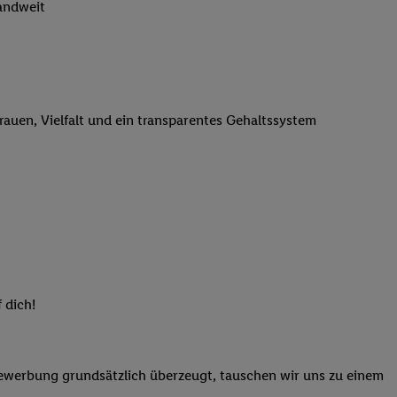
landweit
n genannten Partner
 verarbeitet.
er
, die Utiq-
b die Technologie für
er, der anhand der IP-
trauen, Vielfalt und ein transparentes Gehaltssystem
Utiq erstellt. Wir
ungsverhalten in den
sten wiedererkannt
pielen können. Sie
ten erläuterten
rtal von Utiq
logie für digitales
re Informationen
 dich!
sen. Durch einen
en unter Einbindung
nd zu Ihrem Recht,
Bewerbung grundsätzlich überzeugt, tauschen wir uns zu einem