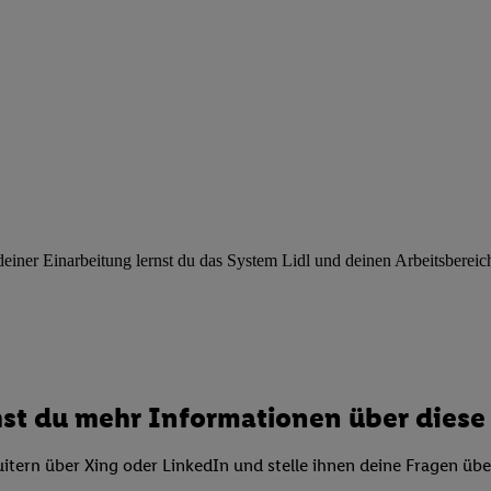
ngen
.
Die Impressen finden Sie hier.
Unter „Anpassen“ können Sie einz
r Partner zulassen; das gilt auch für die nachfolgend schlagwortart
hmen des Einsatzes des IAB TCF für Werbung und Erfolgsmessung:
cherheit, Verhinderung und Aufdeckung von Betrug und Fehlerbehebun
nd Inhalten, Abgleichung und Kombination von Daten aus unterschie
ner Endgeräte, Identifikation von Geräten anhand automatisch übermit
von Werbekampagnen durch TTD und Nutzung der Telekommunikations
les Marketing, sowie:
 Standortdaten. Erstellung von Profilen für personalisierte Werbung.
nformationen auf einem Endgerät. Entwicklung und Verbesserung der A
ner Einarbeitung lernst du das System Lidl und deinen Arbeitsbereich k
urch Statistiken oder Kombinationen von Daten aus verschiedenen Qu
 zur Auswahl von Werbeanzeigen. Messung der Werbeleistung. Verwend
alisierter Werbung.
er (Lieferanten)
st du mehr Informationen über diese 
itern über Xing oder LinkedIn und stelle ihnen deine Fragen üb