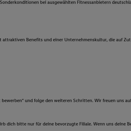
e Sonderkonditionen bei ausgewählten Fitnessanbietern deutsch
 Werbung auszuspielen. Hierzu wird von uns und einem der anderen obe
shwert umgewandelte E-Mail-Adresse in gemeinsamer Verantwortlichkeit
ns, der Utiq SA/NV („Utiq“) und Ihrem
Telekommunikationsnetzbetreib
l-Diensten einzusetzen. Utiq prüft zunächst anhand Ihrer IP-Adresse, o
 das der Fall ist, gibt Utiq Ihre IP-Adresse an Ihren Netzbetreiber weit
it attraktiven Benefits und einer Unternehmenskultur, die auf Zu
denkonto-Referenz, wie z.B. Ihrer Mobilfunknummer, eine Kennung für 
verwenden, um Sie wiederzuerkennen und Erkenntnisse über Ihr Nutz
sen. Insbesondere können Sie mittels dieser Technologie auch auf Dien
n betrieben werden, damit wir Ihnen dort personalisierte Werbung auss
ng speziell zur Nutzung der Utiq-Technologie - zusätzlich zur weiter un
illigung generell zu widerrufen - jederzeit auch über
das Datenschutzpo
er „Anpassen“/„Nutzung der Telekommunikations-basierten Utiq-Techno
Ende dieser Einwilligung (nur für die Lidl-Dienste) widerrufen. Weite
nschutzbestimmungen von Utiq
.
t bewerben“ und folge den weiteren Schritten. Wir freuen uns auf
 „Ablehnen“ können Sie nur den Einsatz notwendiger Techniken zulas
 stimmen Sie allen Verarbeitungen zu sämtlichen vorgenannten Zweck
artner zu. Weitere Informationen, auch zur Speicherdauer der Daten u
b dich bitte nur für deine bevorzugte Filiale. Wenn uns deine 
rzeit mit Wirkung für die Zukunft zu widerrufen, finden Sie in unseren