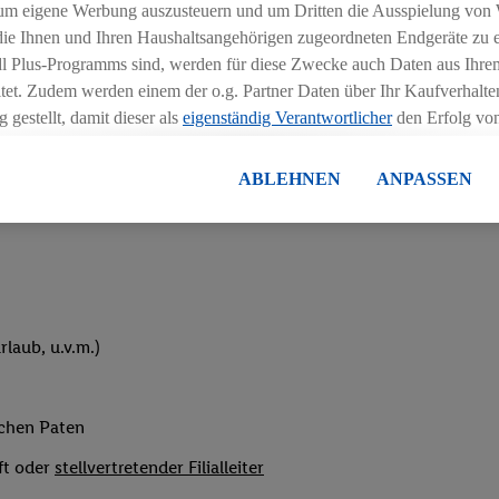
um eigene Werbung auszusteuern und um Dritten die Ausspielung von
hichtmodellen in Absprache mit der Führungskraft
 die Ihnen und Ihren Haushaltsangehörigen zugeordneten Endgeräte zu 
dl Plus-Programms sind, werden für diese Zwecke auch Daten aus Ihrem
tet. Zudem werden einem der o.g. Partner Daten über Ihr Kaufverhalten
 gestellt, damit dieser als
eigenständig Verantwortlicher
den Erfolg v
essen kann.
lisierter Werbung basiert auf der Generierung von auch mit Daten von
ABLEHNEN
ANPASSEN
eihnachtsgeld
en. Dies umfasst die Zusammenführung von Daten (z.B. über Ihre Nutzu
en Lidl-Diensten, Informationen aus Ihrem Kundenkonto - z.B. Alter od
andortdaten) auch über verschiedene Endgeräte und Lidl-Dienste hinwe
er dem Zugriff auf Informationen auf Ihren Endgeräten zur Erstellung 
en). Im Zusammenhang mit dem Ausspielen dieser Werbung erfolgen V
gsmessung der Werbung, zur Zielgruppenforschung, zur Entwicklung v
laub, u.v.m.)
rung und Optimierung dieser Werbeausspielungen.
ustimmung dazu erteilen und danach ein Lidl Plus-Konto erstellen bzw. s
-Konto einloggen, kann darüber hinaus auch Ihre dort angegebene E-M
ichen Paten
wortlichkeit mit einem der oben genannten Partner verwendet werden,
ng zu erstellen (die sogenannte EUID), die wir sodann ähnlich wie die
ft oder
stellvertretender Filialleiter
nung verwenden können, um Sie in von Dritten betriebenen Diensten 