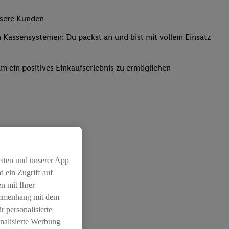
nsere Kunden
Kassensystemen: Du packst an und bist mit vollem Einsatz
um ein positives Einkaufserlebnis zu ermöglichen
eiten und unserer App
 ein Zugriff auf
n mit Ihrer
ammenhang mit dem
r personalisierte
nalisierte Werbung