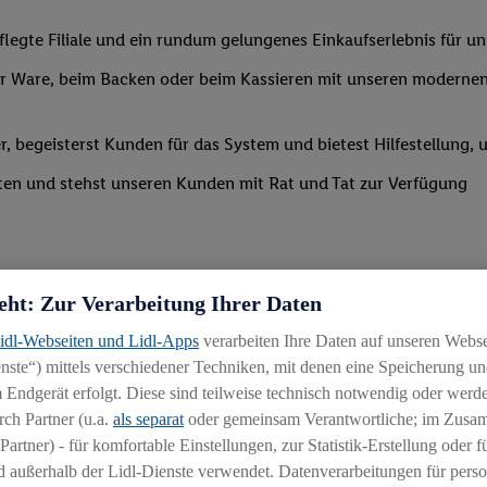
legte Filiale und ein rundum gelungenes Einkaufserlebnis für u
 Ware, beim Backen oder beim Kassieren mit unseren modernen 
r, begeisterst Kunden für das System und bietest Hilfestellung, 
ten und stehst unseren Kunden mit Rat und Tat zur Verfügung
eht: Zur Verarbeitung Ihrer Daten
Lidl-Webseiten und Lidl-Apps
verarbeiten Ihre Daten auf unseren Webs
ste“) mittels verschiedener Techniken, mit denen eine Speicherung und
uereinsteiger
 Endgerät erfolgt. Diese sind teilweise technisch notwendig oder werde
ch Partner (u.a.
als separat
oder gemeinsam Verantwortliche; im Zus
igkeit an wechselnde Aufgaben
Partner) - für komfortable Einstellungen, zur Statistik-Erstellung oder fü
chen
 außerhalb der Lidl-Dienste verwendet. Datenverarbeitungen für perso