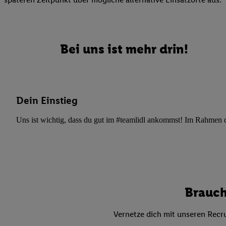
Datenschutzbestimmu
Verwendungszwecke ode
und Funktionen im Ra
Gewährleistung der Si
Bei uns ist mehr drin!
Anzeige von Werbung u
Verknüpfung verschiede
Messung des Erfolgs 
Technologie für digita
Dein Einstieg
Verwendung genauer
oder Zugriff auf I
Uns ist wichtig, dass du gut im #teamlidl ankommst! Im Rahmen dei
von Zielgruppen d
reduzierter Daten
zur Auswahl person
Liste der Partn
Brauch
Vernetze dich mit unseren Recru