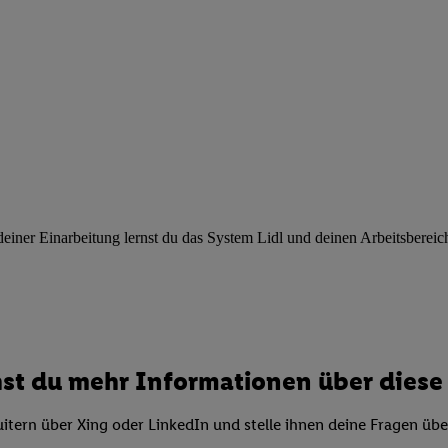
ngen
.
Die Impressen finden Sie hier.
Unter „Anpassen“ können Sie einz
r Partner zulassen; das gilt auch für die nachfolgend schlagwortart
hmen des Einsatzes des IAB TCF für Werbung und Erfolgsmessung:
cherheit, Verhinderung und Aufdeckung von Betrug und Fehlerbehebun
nd Inhalten, Abgleichung und Kombination von Daten aus unterschie
ner Endgeräte, Identifikation von Geräten anhand automatisch übermit
von Werbekampagnen durch TTD und Nutzung der Telekommunikations
les Marketing, sowie:
 Standortdaten. Erstellung von Profilen für personalisierte Werbung.
nformationen auf einem Endgerät. Entwicklung und Verbesserung der A
ner Einarbeitung lernst du das System Lidl und deinen Arbeitsbereich k
urch Statistiken oder Kombinationen von Daten aus verschiedenen Qu
 zur Auswahl von Werbeanzeigen. Messung der Werbeleistung. Verwend
alisierter Werbung.
er (Lieferanten)
st du mehr Informationen über diese 
itern über Xing oder LinkedIn und stelle ihnen deine Fragen üb