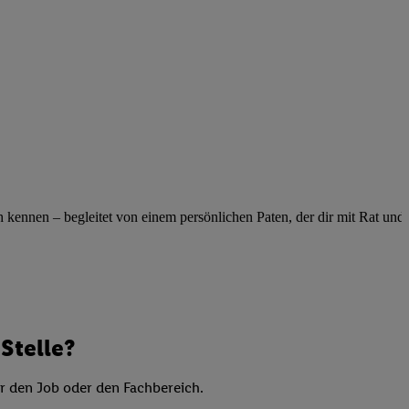
elne
ig benannten Zwecke
g, Bereitstellung und
dlichen Quellen,
telter Informationen,
-basierten Utiq-
 Speichern von
ngebote. Analyse
ennen – begleitet von einem persönlichen Paten, der dir mit Rat und Ta
ellen. Verwendung
ung von Profilen
Stelle?
er den Job oder den Fachbereich.