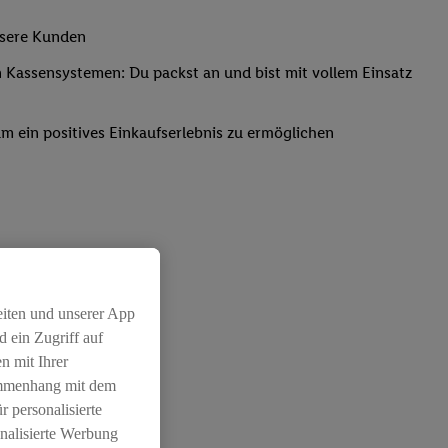
nsere Kunden
Kassensystemen: Du packst an und bist mit vollem Einsatz
um ein positives Einkaufserlebnis zu ermöglichen
eiten und unserer App
 ein Zugriff auf
n mit Ihrer
ammenhang mit dem
r personalisierte
nalisierte Werbung