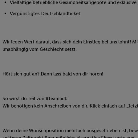
Vielfältige betriebliche Gesundheitsangebote und exklusiv
Ihnen personalisierte
auch Ihre in einen Ha
Vergünstigtes Deutschlandticket
Zudem erlauben Sie u
Technologie in den Lid
Sie verfügbar ist. Wenn
Wir legen Wert darauf, dass sich dein Einstieg bei uns lohnt! M
Adresse und einer Kun
unabhängig vom Geschlecht setzt.
werden diese Kennung 
Lidl-Diensten zu erfas
werden, die von Dritte
können Ihre Einwilligu
Hört sich gut an? Dann lass bald von dir hören!
Möglichkeit, Ihre Einw
(„consenthub“)
oder üb
Marketing“ am unteren 
So wirst du Teil von #teamlidl:
finden Sie in den
Date
Wir benötigen kein Anschreiben von dir. Klick einfach auf „Jetz
Durch einen Klick auf
Klick auf „Zustimmen“
sämtlicher genannten P
Wenn deine Wunschposition mehrfach ausgeschrieben ist, bewir
Ihre Einwilligung jede
späteren Zeitpunkt über mögliche alternative Einsatzorte aus.