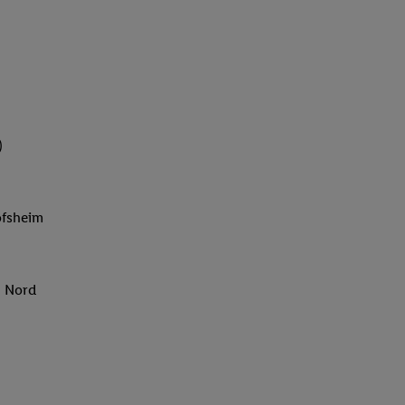
)
ofsheim
g Nord