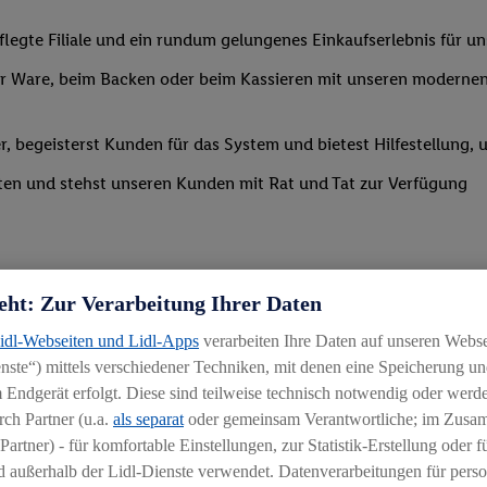
legte Filiale und ein rundum gelungenes Einkaufserlebnis für u
 Ware, beim Backen oder beim Kassieren mit unseren modernen 
r, begeisterst Kunden für das System und bietest Hilfestellung, 
ten und stehst unseren Kunden mit Rat und Tat zur Verfügung
eht: Zur Verarbeitung Ihrer Daten
Lidl-Webseiten und Lidl-Apps
verarbeiten Ihre Daten auf unseren Webs
ste“) mittels verschiedener Techniken, mit denen eine Speicherung und
uereinsteiger
 Endgerät erfolgt. Diese sind teilweise technisch notwendig oder werde
ch Partner (u.a.
als separat
oder gemeinsam Verantwortliche; im Zus
igkeit an wechselnde Aufgaben
Partner) - für komfortable Einstellungen, zur Statistik-Erstellung oder fü
chen
 außerhalb der Lidl-Dienste verwendet. Datenverarbeitungen für perso