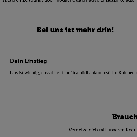
Datenschutzbestimmu
Verwendungszwecke ode
und Funktionen im Ra
Gewährleistung der Si
Bei uns ist mehr drin!
Anzeige von Werbung u
Verknüpfung verschiede
Messung des Erfolgs 
Technologie für digita
Dein Einstieg
Verwendung genauer
oder Zugriff auf I
Uns ist wichtig, dass du gut im #teamlidl ankommst! Im Rahmen dei
von Zielgruppen d
reduzierter Daten
zur Auswahl person
Liste der Partn
Brauch
Vernetze dich mit unseren Recru