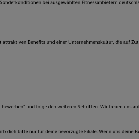
e Sonderkonditionen bei ausgewählten Fitnessanbietern deutsch
 Werbung auszuspielen. Hierzu wird von uns und einem der anderen obe
shwert umgewandelte E-Mail-Adresse in gemeinsamer Verantwortlichkeit
ns, der Utiq SA/NV („Utiq“) und Ihrem
Telekommunikationsnetzbetreib
l-Diensten einzusetzen. Utiq prüft zunächst anhand Ihrer IP-Adresse, o
 das der Fall ist, gibt Utiq Ihre IP-Adresse an Ihren Netzbetreiber weit
it attraktiven Benefits und einer Unternehmenskultur, die auf Zu
denkonto-Referenz, wie z.B. Ihrer Mobilfunknummer, eine Kennung für 
verwenden, um Sie wiederzuerkennen und Erkenntnisse über Ihr Nutz
sen. Insbesondere können Sie mittels dieser Technologie auch auf Dien
n betrieben werden, damit wir Ihnen dort personalisierte Werbung auss
ng speziell zur Nutzung der Utiq-Technologie - zusätzlich zur weiter un
illigung generell zu widerrufen - jederzeit auch über
das Datenschutzpo
er „Anpassen“/„Nutzung der Telekommunikations-basierten Utiq-Techno
Ende dieser Einwilligung (nur für die Lidl-Dienste) widerrufen. Weite
nschutzbestimmungen von Utiq
.
t bewerben“ und folge den weiteren Schritten. Wir freuen uns auf
 „Ablehnen“ können Sie nur den Einsatz notwendiger Techniken zulas
 stimmen Sie allen Verarbeitungen zu sämtlichen vorgenannten Zweck
artner zu. Weitere Informationen, auch zur Speicherdauer der Daten u
b dich bitte nur für deine bevorzugte Filiale. Wenn uns deine 
rzeit mit Wirkung für die Zukunft zu widerrufen, finden Sie in unseren