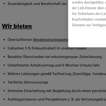
werden durchgeführt, 
Zuverlässigkeit und Bereitschaft zur Arbeit in flexiblen Sc
der Lidl-Dienste über
Sie Teilnehmer des Li
Kaufverhalten verarbei
Wir bieten
Diensten zur Verfügung
seiner Auftraggeber m
Die Erstellung persona
Übertariflicher
Mindesteinstiegslohn
sowie Urlaubs- und W
angereicherten Profil
Ihr Kaufverhalten in d
Exklusiver 5 % Einkaufsrabatt in unseren Filialen
sowie Ihre genauen St
Bezahlte Überstunden bei minutengenauer Zeiterfassung
Speichern von und/ od
(sogenannten Segment
Unbefristeter Arbeitsvertrag und 6 Wochen Urlaub/Jahr
zur Leistungs-/ Erfol
Weitere Leistungen gemäß Tarifvertrag (Zuschläge, Sonderur
zur technischen Siche
Sofern Sie hier Ihre Z
Tarifliche Altersvorsorge
bestehendes Lidl Plus
Intensive Einarbeitung mit Begleitung durch einen persönl
in gemeinsamer Verant
spezielle Online-Kennu
Aufstiegschancen und Perspektiven z. B. als Vertretungskra
beschriebene Utiq-Ken