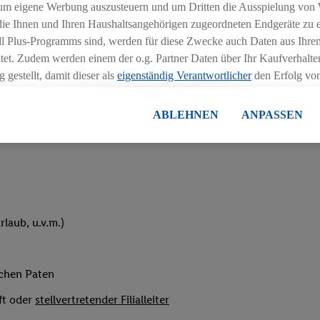
um eigene Werbung auszusteuern und um Dritten die Ausspielung von
hichtmodellen in Absprache mit der Führungskraft
 die Ihnen und Ihren Haushaltsangehörigen zugeordneten Endgeräte zu 
dl Plus-Programms sind, werden für diese Zwecke auch Daten aus Ihrem
tet. Zudem werden einem der o.g. Partner Daten über Ihr Kaufverhalten
 gestellt, damit dieser als
eigenständig Verantwortlicher
den Erfolg v
essen kann.
lisierter Werbung basiert auf der Generierung von auch mit Daten von
ABLEHNEN
ANPASSEN
eihnachtsgeld
en. Dies umfasst die Zusammenführung von Daten (z.B. über Ihre Nutzu
en Lidl-Diensten, Informationen aus Ihrem Kundenkonto - z.B. Alter od
andortdaten) auch über verschiedene Endgeräte und Lidl-Dienste hinwe
er dem Zugriff auf Informationen auf Ihren Endgeräten zur Erstellung 
en). Im Zusammenhang mit dem Ausspielen dieser Werbung erfolgen V
gsmessung der Werbung, zur Zielgruppenforschung, zur Entwicklung v
laub, u.v.m.)
rung und Optimierung dieser Werbeausspielungen.
ustimmung dazu erteilen und danach ein Lidl Plus-Konto erstellen bzw. s
-Konto einloggen, kann darüber hinaus auch Ihre dort angegebene E-M
ichen Paten
wortlichkeit mit einem der oben genannten Partner verwendet werden,
ng zu erstellen (die sogenannte EUID), die wir sodann ähnlich wie die
ft oder
stellvertretender Filialleiter
nung verwenden können, um Sie in von Dritten betriebenen Diensten 