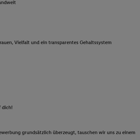
landweit
n genannten Partner
 verarbeitet.
er
, die Utiq-
b die Technologie für
er, der anhand der IP-
trauen, Vielfalt und ein transparentes Gehaltssystem
Utiq erstellt. Wir
ungsverhalten in den
sten wiedererkannt
pielen können. Sie
ten erläuterten
rtal von Utiq
logie für digitales
re Informationen
 dich!
sen. Durch einen
en unter Einbindung
nd zu Ihrem Recht,
Bewerbung grundsätzlich überzeugt, tauschen wir uns zu einem