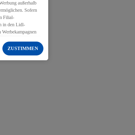
 Werbung außerhalb
ermöglichen. Sofern
 Filial-
 in den Lidl-
on Werbekampagnen
 anderen Diensten
ZUSTIMMEN
ng der Lidl-Dienste,
er Geschlecht -
g einschließlich dem
von Zielgruppen
erarbeitungen auch
on Angeboten sowie
ich in Ihr
ail-Adresse von uns
 um daraus eine
 sogleich
zu erkennen und