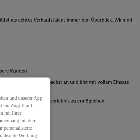
tst als echtes Verkaufstalent immer den Überblick. Wir sind
nsere Kunden
Kassensystemen: Du packst an und bist mit vollem Einsatz
eiten und unserer App
um ein positives Einkaufserlebnis zu ermöglichen
 ein Zugriff auf
n mit Ihrer
ammenhang mit dem
r personalisierte
nalisierte Werbung