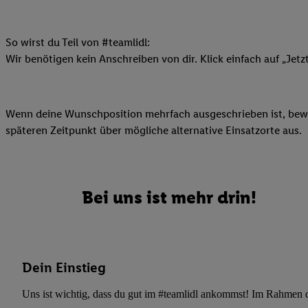
Datenschutzbestimmu
Verwendungszwecke ode
und Funktionen im Ra
So wirst du Teil von #teamlidl:
Gewährleistung der Si
Wir benötigen kein Anschreiben von dir. Klick einfach auf „Jetz
Anzeige von Werbung u
Verknüpfung verschiede
Messung des Erfolgs 
Wenn deine Wunschposition mehrfach ausgeschrieben ist, bewir
Technologie für digita
späteren Zeitpunkt über mögliche alternative Einsatzorte aus.
Verwendung genauer
oder Zugriff auf I
von Zielgruppen d
reduzierter Daten
Bei uns ist mehr drin!
zur Auswahl person
Liste der Partn
Dein Einstieg
Uns ist wichtig, dass du gut im #teamlidl ankommst! Im Rahmen dei