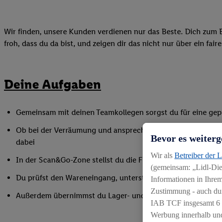
Wir finden, unsere Kunden verdienen nur das Beste. Dich zum B
froh, dass du da bist, und zeigen dir das nicht nur über ein fai
Deine Aufgaben
Gemeinsam mit deinen Teamkollegen sorgst du für eine gepf
Ob bei der Verräumung und ansprechender Präsentation der
Bevor es weiterg
dabei
Wir als
Betreiber der 
In der Scan&Go-Zone stellst du die Funktionsfähigkeit siche
(gemeinsam: „Lidl-Dien
Du prüfst den Wareneingang, unterstützt bei Inventurarbei
Informationen in Ihrem
Zustimmung - auch dur
Außerdem übernimmst du Lager- und Reinigungsarbeiten
IAB TCF insgesamt
6
Werbung innerhalb und