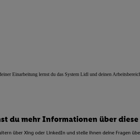
ngen
.
Die Impressen finden Sie hier.
Unter „Anpassen“ können Sie einz
r Partner zulassen; das gilt auch für die nachfolgend schlagwortart
hmen des Einsatzes des IAB TCF für Werbung und Erfolgsmessung:
cherheit, Verhinderung und Aufdeckung von Betrug und Fehlerbehebun
nd Inhalten, Abgleichung und Kombination von Daten aus unterschie
ner Endgeräte, Identifikation von Geräten anhand automatisch übermit
von Werbekampagnen durch TTD und Nutzung der Telekommunikations
les Marketing, sowie:
 Standortdaten. Erstellung von Profilen für personalisierte Werbung.
nformationen auf einem Endgerät. Entwicklung und Verbesserung der A
ner Einarbeitung lernst du das System Lidl und deinen Arbeitsbereich k
urch Statistiken oder Kombinationen von Daten aus verschiedenen Qu
 zur Auswahl von Werbeanzeigen. Messung der Werbeleistung. Verwend
alisierter Werbung.
er (Lieferanten)
st du mehr Informationen über diese 
itern über Xing oder LinkedIn und stelle ihnen deine Fragen üb