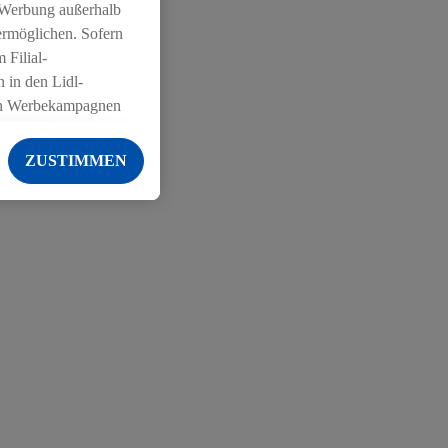
 Werbung außerhalb
ermöglichen. Sofern
 Filial-
 in den Lidl-
on Werbekampagnen
 anderen Diensten
ZUSTIMMEN
ng der Lidl-Dienste,
er Geschlecht -
g einschließlich dem
von Zielgruppen
erarbeitungen auch
on Angeboten sowie
ich in Ihr
ail-Adresse von uns
 um daraus eine
 sogleich
zu erkennen und