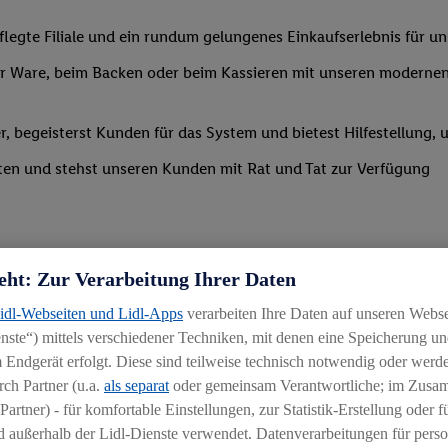
legte Filiale und ein rundum gelungenes Einkaufserlebnis für u
 Ware, beim Backen oder beim Kassieren mit unseren modernen 
r, begeisterst Kunden für das System und bietest Hilfestellung, 
ten und stehst unseren Kunden mit Rat und Tat zur Verfügung
eht: Zur Verarbeitung Ihrer Daten
Lidl-Webseiten und Lidl-Apps
verarbeiten Ihre Daten auf unseren Webs
ste“) mittels verschiedener Techniken, mit denen eine Speicherung und
uereinsteiger
 Endgerät erfolgt. Diese sind teilweise technisch notwendig oder werde
ch Partner (u.a.
als separat
oder gemeinsam Verantwortliche; im Zus
igkeit an wechselnde Aufgaben
Partner) - für komfortable Einstellungen, zur Statistik-Erstellung oder fü
chen
 außerhalb der Lidl-Dienste verwendet. Datenverarbeitungen für perso