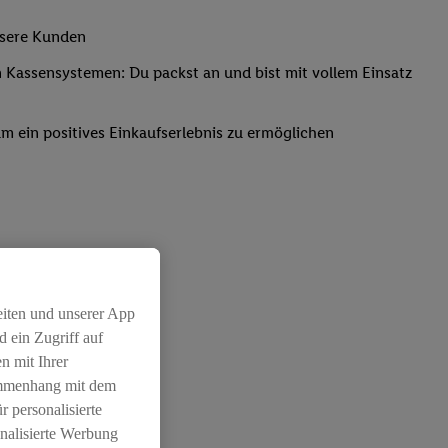
nsere Kunden
Kassensystemen: Du packst an und bist mit vollem Einsatz
um ein positives Einkaufserlebnis zu ermöglichen
eiten und unserer App
 ein Zugriff auf
n mit Ihrer
ammenhang mit dem
r personalisierte
nalisierte Werbung