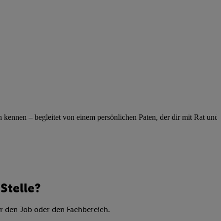
elne
ig benannten Zwecke
g, Bereitstellung und
dlichen Quellen,
telter Informationen,
-basierten Utiq-
 Speichern von
ngebote. Analyse
ennen – begleitet von einem persönlichen Paten, der dir mit Rat und Ta
ellen. Verwendung
ung von Profilen
Stelle?
er den Job oder den Fachbereich.