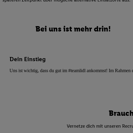
Datenschutzbestimmu
Verwendungszwecke ode
und Funktionen im Ra
Gewährleistung der Si
Bei uns ist mehr drin!
Anzeige von Werbung u
Verknüpfung verschiede
Messung des Erfolgs 
Technologie für digita
Dein Einstieg
Verwendung genauer
oder Zugriff auf I
Uns ist wichtig, dass du gut im #teamlidl ankommst! Im Rahmen dei
von Zielgruppen d
reduzierter Daten
zur Auswahl person
Liste der Partn
Brauch
Vernetze dich mit unseren Recru