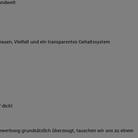
landweit
n genannten Partner
 verarbeitet.
er
, die Utiq-
b die Technologie für
er, der anhand der IP-
trauen, Vielfalt und ein transparentes Gehaltssystem
Utiq erstellt. Wir
ungsverhalten in den
sten wiedererkannt
pielen können. Sie
ten erläuterten
rtal von Utiq
logie für digitales
re Informationen
 dich!
sen. Durch einen
en unter Einbindung
nd zu Ihrem Recht,
Bewerbung grundsätzlich überzeugt, tauschen wir uns zu einem