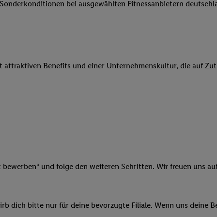
e Sonderkonditionen bei ausgewählten Fitnessanbietern deutsch
 Werbung auszuspielen. Hierzu wird von uns und einem der anderen obe
shwert umgewandelte E-Mail-Adresse in gemeinsamer Verantwortlichkeit
ns, der Utiq SA/NV („Utiq“) und Ihrem
Telekommunikationsnetzbetreib
l-Diensten einzusetzen. Utiq prüft zunächst anhand Ihrer IP-Adresse, o
 das der Fall ist, gibt Utiq Ihre IP-Adresse an Ihren Netzbetreiber weit
it attraktiven Benefits und einer Unternehmenskultur, die auf Zu
denkonto-Referenz, wie z.B. Ihrer Mobilfunknummer, eine Kennung für 
verwenden, um Sie wiederzuerkennen und Erkenntnisse über Ihr Nutz
sen. Insbesondere können Sie mittels dieser Technologie auch auf Dien
n betrieben werden, damit wir Ihnen dort personalisierte Werbung auss
ng speziell zur Nutzung der Utiq-Technologie - zusätzlich zur weiter un
illigung generell zu widerrufen - jederzeit auch über
das Datenschutzpo
er „Anpassen“/„Nutzung der Telekommunikations-basierten Utiq-Techno
Ende dieser Einwilligung (nur für die Lidl-Dienste) widerrufen. Weite
nschutzbestimmungen von Utiq
.
t bewerben“ und folge den weiteren Schritten. Wir freuen uns auf
 „Ablehnen“ können Sie nur den Einsatz notwendiger Techniken zulas
 stimmen Sie allen Verarbeitungen zu sämtlichen vorgenannten Zweck
artner zu. Weitere Informationen, auch zur Speicherdauer der Daten u
b dich bitte nur für deine bevorzugte Filiale. Wenn uns deine 
rzeit mit Wirkung für die Zukunft zu widerrufen, finden Sie in unseren