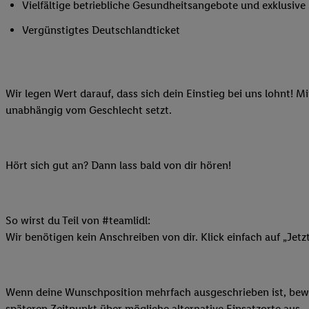
Vielfältige betriebliche Gesundheitsangebote und exklusiv
Ihnen personalisierte
auch Ihre in einen Ha
Vergünstigtes Deutschlandticket
Zudem erlauben Sie u
Technologie in den Lid
Sie verfügbar ist. Wenn
Wir legen Wert darauf, dass sich dein Einstieg bei uns lohnt! M
Adresse und einer Kun
unabhängig vom Geschlecht setzt.
werden diese Kennung 
Lidl-Diensten zu erfas
werden, die von Dritte
können Ihre Einwilligu
Hört sich gut an? Dann lass bald von dir hören!
Möglichkeit, Ihre Einw
(„consenthub“)
oder üb
Marketing“ am unteren 
So wirst du Teil von #teamlidl:
finden Sie in den
Date
Wir benötigen kein Anschreiben von dir. Klick einfach auf „Jetz
Durch einen Klick auf
Klick auf „Zustimmen“
sämtlicher genannten P
Wenn deine Wunschposition mehrfach ausgeschrieben ist, bewir
Ihre Einwilligung jede
späteren Zeitpunkt über mögliche alternative Einsatzorte aus.