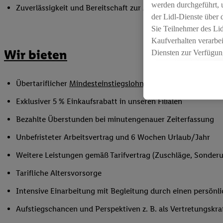
werden durchgeführt, 
Zuverlässigkeit und Bereitschaft zur Arbeit in flexiblen Sc
der Lidl-Dienste über
Sie Teilnehmer des Li
Kaufverhalten verarbei
Wir bieten
Diensten zur Verfügung
seiner Auftraggeber m
Die Erstellung persona
Übertariflicher
Mindesteinstiegslohn
sowie Urlaubs- und W
angereicherten Profil
Ihr Kaufverhalten in d
Exklusiver 5 % Einkaufsrabatt in unseren Filialen
sowie Ihre genauen St
Bezahlte Überstunden bei minutengenauer Zeiterfassung
Speichern von und/ od
(sogenannten Segment
Unbefristeter Arbeitsvertrag und 6 Wochen Urlaub/Jahr
zur Leistungs-/ Erfol
Weitere Leistungen gemäß Tarifvertrag (Zuschläge, Sonderur
zur technischen Siche
Sofern Sie hier Ihre Z
Tarifliche Altersvorsorge
bestehendes Lidl Plus
Intensive Einarbeitung mit Begleitung durch einen persönl
in gemeinsamer Verant
spezielle Online-Kennu
Aufstiegschancen und Perspektiven z. B. als Vertretungskra
beschriebene Utiq-Ken