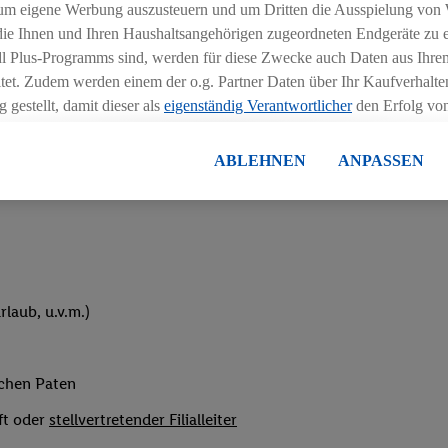
um eigene Werbung auszusteuern und um Dritten die Ausspielung von
hichtmodellen in Absprache mit der Führungskraft
 die Ihnen und Ihren Haushaltsangehörigen zugeordneten Endgeräte zu 
dl Plus-Programms sind, werden für diese Zwecke auch Daten aus Ihrem
tet. Zudem werden einem der o.g. Partner Daten über Ihr Kaufverhalten
 gestellt, damit dieser als
eigenständig Verantwortlicher
den Erfolg v
essen kann.
lisierter Werbung basiert auf der Generierung von auch mit Daten von
ABLEHNEN
ANPASSEN
eihnachtsgeld
en. Dies umfasst die Zusammenführung von Daten (z.B. über Ihre Nutzu
en Lidl-Diensten, Informationen aus Ihrem Kundenkonto - z.B. Alter od
andortdaten) auch über verschiedene Endgeräte und Lidl-Dienste hinwe
er dem Zugriff auf Informationen auf Ihren Endgeräten zur Erstellung 
en). Im Zusammenhang mit dem Ausspielen dieser Werbung erfolgen V
gsmessung der Werbung, zur Zielgruppenforschung, zur Entwicklung v
laub, u.v.m.)
rung und Optimierung dieser Werbeausspielungen.
ustimmung dazu erteilen und danach ein Lidl Plus-Konto erstellen bzw. s
-Konto einloggen, kann darüber hinaus auch Ihre dort angegebene E-M
ichen Paten
wortlichkeit mit einem der oben genannten Partner verwendet werden,
ng zu erstellen (die sogenannte EUID), die wir sodann ähnlich wie die
ft oder
stellvertretender Filialleiter
nung verwenden können, um Sie in von Dritten betriebenen Diensten 