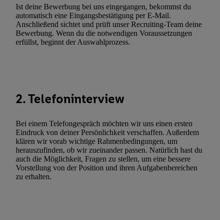
Ist deine Bewerbung bei uns eingegangen, bekommst du
Utiq-Technologie für digitales Marketing“ am unteren Ende diese
automatisch eine Eingangsbestätigung per E-Mail.
(nur für die Lidl-Dienste) widerrufen. Weitere Informationen finde
Anschließend sichtet und prüft unser Recruiting-Team deine
den
Datenschutzbestimmungen von Utiq
.
Bewerbung. Wenn du die notwendigen Voraussetzungen
erfüllst, beginnt der Auswahlprozess.
Durch einen Klick auf „Ablehnen“ können Sie nur den Einsatz n
Techniken zulassen. Durch einen Klick auf „Zustimmen“ stimmen 
Verarbeitungen zu sämtlichen vorgenannten Zwecken unter Einbi
genannten Partner zu. Weitere Informationen, auch zur Speicherd
und zu Ihrem Recht, Ihre Einwilligung jederzeit mit Wirkung für 
2. Telefoninterview
widerrufen, finden Sie in unseren
Datenschutzbestimmungen
.
Die
Sie hier.
Unter „Anpassen“ können Sie einzelne Verwendungszwe
Bei einem Telefongespräch möchten wir uns einen ersten
zulassen; das gilt auch für die nachfolgend schlagwortartig bena
Eindruck von deiner Persönlichkeit verschaffen. Außerdem
Funktionen im Rahmen des Einsatzes des IAB TCF für Werbung
klären wir vorab wichtige Rahmenbedingungen, um
Erfolgsmessung:
herauszufinden, ob wir zueinander passen. Natürlich hast du
auch die Möglichkeit, Fragen zu stellen, um eine bessere
Gewährleistung der Sicherheit, Verhinderung und Aufdeckung v
Vorstellung von der Position und ihren Aufgabenbereichen
Fehlerbehebung, Bereitstellung und Anzeige von Werbung und In
zu erhalten.
Abgleichung und Kombination von Daten aus unterschiedlichen 
Verknüpfung verschiedener Endgeräte, Identifikation von Geräte
automatisch übermittelter Informationen, Messung des Erfolgs vo
Werbekampagnen durch TTD und Nutzung der Telekommunikatio