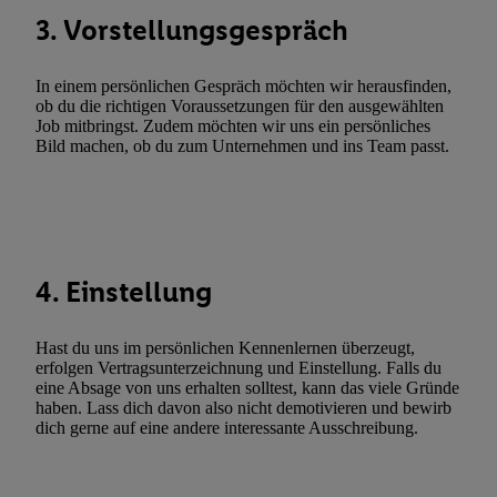
3. Vorstellungsgespräch
Utiq-Technologie für digitales Marketing, sowie:
Verwendung genauer Standortdaten. Erstellung von Profilen für 
In einem persönlichen Gespräch möchten wir herausfinden,
Werbung. Speichern von oder Zugriff auf Informationen auf ei
ob du die richtigen Voraussetzungen für den ausgewählten
Entwicklung und Verbesserung der Angebote. Analyse von Zie
Job mitbringst. Zudem möchten wir uns ein persönliches
Statistiken oder Kombinationen von Daten aus verschiedenen Q
Bild machen, ob du zum Unternehmen und ins Team passt.
Verwendung reduzierter Daten zur Auswahl von Werbeanzeige
Werbeleistung. Verwendung von Profilen zur Auswahl personali
Werbung.
Liste der Partner (Lieferanten)
4. Einstellung
Hast du uns im persönlichen Kennenlernen überzeugt,
erfolgen Vertragsunterzeichnung und Einstellung. Falls du
eine Absage von uns erhalten solltest, kann das viele Gründe
haben. Lass dich davon also nicht demotivieren und bewirb
dich gerne auf eine andere interessante Ausschreibung.