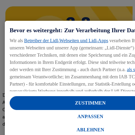
Bevor es weitergeht: Zur Verarbeitung Ihrer Da
Wir als
Betreiber der Lidl-Webseiten und Lidl-Apps
verarbeiten I
unseren Webseiten und unserer App (gemeinsam: „Lidl-Dienste“) 
verschiedener Techniken, mit denen eine Speicherung und ein Zug
Informationen in Ihrem Endgerät erfolgt. Diese sind teilweise te
oder werden mit Ihrer Zustimmung - auch durch Partner (u.a.
als 
gemeinsam Verantwortliche; im Zusammenhang mit dem IAB TC
Partner) - für komfortable Einstellungen, zur Statistik-Erstellung o
personalisierte Werbung innerhalb und außerhalb der Lidl-Dienst
Die Bewertungen von aktuellen und ehemaligen Mitarbeitern,
Datenverarbeitungen für personalisierte Werbung werden durchge
Azubis und externen Bewerbern haben uns zu einer Top
ZUSTIMMEN
Werbung auszusteuern und um Dritten die Ausspielung von Werb
Company gemacht. Wir freuen uns über unseren guten Score
Lidl-Dienste über die Ihnen und Ihren Haushaltsangehörigen zug
ANPASSEN
auf dem Arbeitgeber-Bewertungsportal kununu.Hier geht's zu
Endgeräte zu ermöglichen. Sofern Sie Teilnehmer des Lidl Plus-
den Bewertungen
werden für diese Zwecke auch Daten aus Ihrem Filial-Kaufverhalte
ABLEHNEN
Zudem werden einem der o.g. Partner Daten über Ihr Kaufverhalte