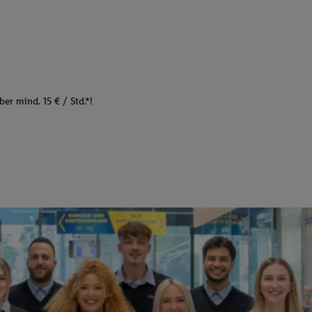
er mind. 15 € / Std.*!