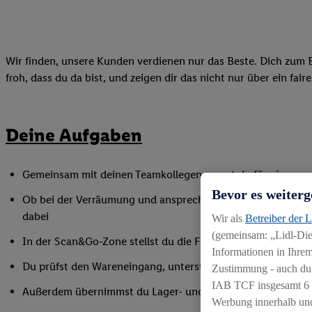
Wir finden, unsere Kunden verdienen nur das Beste. Dich zum B
froh, dass du da bist, und zeigen dir das nicht nur über ein fai
Deine Aufgaben
Gemeinsam mit deinen Teamkollegen sorgst du für eine gepf
Bevor es weiterg
Ob bei der Verräumung und ansprechender Präsentation der
dabei
Wir als
Betreiber der 
(gemeinsam: „Lidl-Dien
In der Scan&Go-Zone stellst du die Funktionsfähigkeit siche
Informationen in Ihrem
Du prüfst den Wareneingang, unterstützt bei Inventurarbei
Zustimmung - auch dur
IAB TCF insgesamt
6
Außerdem übernimmst du Lager- und Reinigungsarbeiten
Werbung innerhalb und