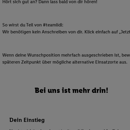
Datenschutzbestimmu
Hört sich gut an? Dann lass bald von dir hören!
Verwendungszwecke ode
und Funktionen im Ra
Gewährleistung der Si
So wirst du Teil von #teamlidl:
Anzeige von Werbung u
Wir benötigen kein Anschreiben von dir. Klick einfach auf „Jetz
Verknüpfung verschiede
Messung des Erfolgs 
Technologie für digita
Wenn deine Wunschposition mehrfach ausgeschrieben ist, bewir
Verwendung genauer
späteren Zeitpunkt über mögliche alternative Einsatzorte aus.
oder Zugriff auf I
von Zielgruppen d
reduzierter Daten
zur Auswahl person
Bei uns ist mehr drin!
Liste der Partn
Dein Einstieg