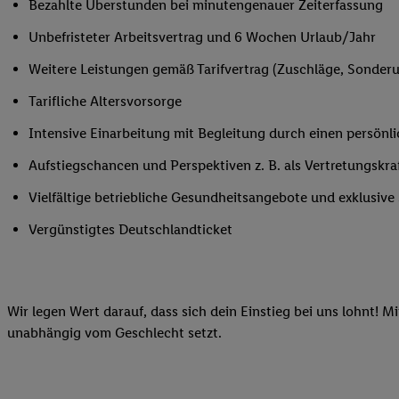
Bezahlte Überstunden bei minutengenauer Zeiterfassung
Ihnen personalisierte
Unbefristeter Arbeitsvertrag und 6 Wochen Urlaub/Jahr
auch Ihre in einen Ha
Zudem erlauben Sie u
Weitere Leistungen gemäß Tarifvertrag (Zuschläge, Sonderur
Technologie in den Lid
Tarifliche Altersvorsorge
Sie verfügbar ist. Wenn
Adresse und einer Kun
Intensive Einarbeitung mit Begleitung durch einen persönl
werden diese Kennung 
Aufstiegschancen und Perspektiven z. B. als Vertretungskra
Lidl-Diensten zu erfas
werden, die von Dritte
Vielfältige betriebliche Gesundheitsangebote und exklusiv
können Ihre Einwilligu
Vergünstigtes Deutschlandticket
Möglichkeit, Ihre Einw
(„consenthub“)
oder üb
Marketing“ am unteren 
finden Sie in den
Date
Wir legen Wert darauf, dass sich dein Einstieg bei uns lohnt! M
Durch einen Klick auf
unabhängig vom Geschlecht setzt.
Klick auf „Zustimmen“
sämtlicher genannten P
Ihre Einwilligung jede