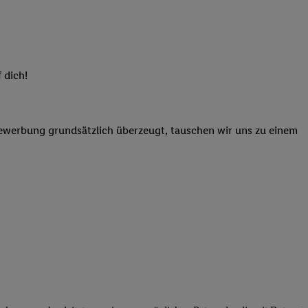
elne
ig benannten Zwecke
g, Bereitstellung und
dlichen Quellen,
 dich!
telter Informationen,
-basierten Utiq-
Bewerbung grundsätzlich überzeugt, tauschen wir uns zu einem
 Speichern von
ngebote. Analyse
ellen. Verwendung
ung von Profilen