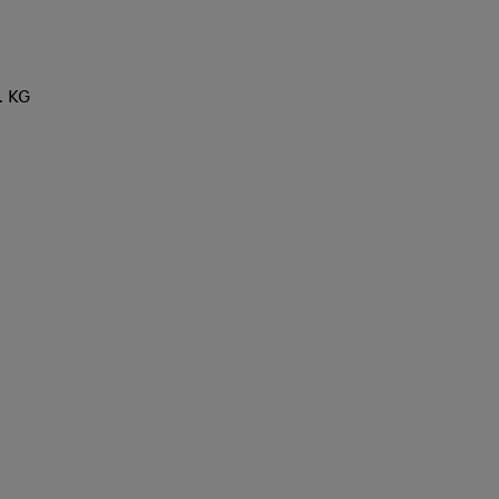
n
. KG