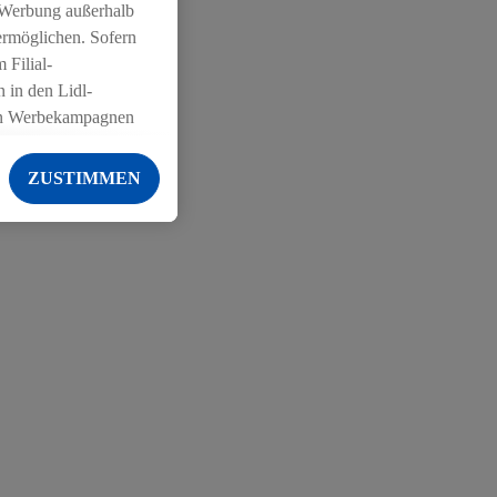
 Werbung außerhalb
ermöglichen. Sofern
 Filial-
 in den Lidl-
on Werbekampagnen
 anderen Diensten
ZUSTIMMEN
ng der Lidl-Dienste,
er Geschlecht -
g einschließlich dem
von Zielgruppen
erarbeitungen auch
on Angeboten sowie
ich in Ihr
ail-Adresse von uns
 um daraus eine
 sogleich
zu erkennen und