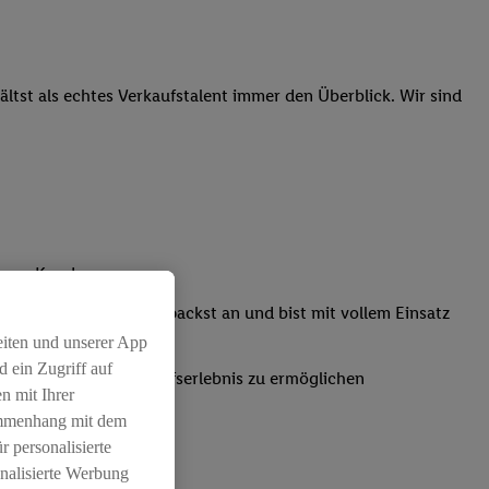
tst als echtes Verkaufstalent immer den Überblick. Wir sind
nsere Kunden
Kassensystemen: Du packst an und bist mit vollem Einsatz
eiten und unserer App
 ein Zugriff auf
um ein positives Einkaufserlebnis zu ermöglichen
n mit Ihrer
ammenhang mit dem
r personalisierte
nalisierte Werbung