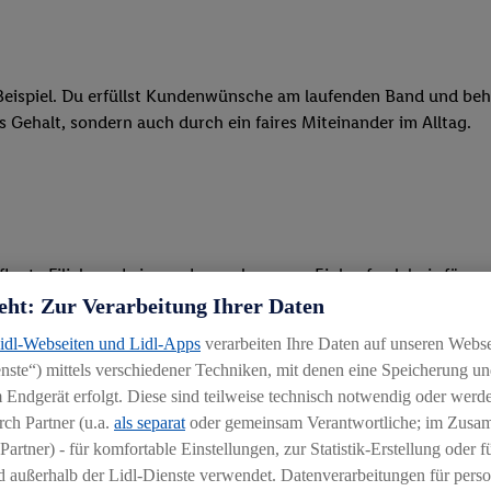
eispiel. Du erfüllst Kundenwünsche am laufenden Band und behäl
res Gehalt, sondern auch durch ein faires Miteinander im Alltag.
legte Filiale und ein rundum gelungenes Einkaufserlebnis für u
eht: Zur Verarbeitung Ihrer Daten
 Ware, beim Backen oder beim Kassieren mit unseren modernen 
Lidl-Webseiten und Lidl-Apps
verarbeiten Ihre Daten auf unseren Webs
ste“) mittels verschiedener Techniken, mit denen eine Speicherung und
r, begeisterst Kunden für das System und bietest Hilfestellung, 
 Endgerät erfolgt. Diese sind teilweise technisch notwendig oder werde
ten und stehst unseren Kunden mit Rat und Tat zur Verfügung
ch Partner (u.a.
als separat
oder gemeinsam Verantwortliche; im Zus
Partner) - für komfortable Einstellungen, zur Statistik-Erstellung oder fü
 außerhalb der Lidl-Dienste verwendet. Datenverarbeitungen für perso