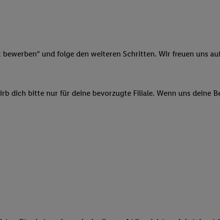
ngen
.
Die Impressen finden Sie hier.
Unter „Anpassen“ können Sie einz
r Partner zulassen; das gilt auch für die nachfolgend schlagwortart
hmen des Einsatzes des IAB TCF für Werbung und Erfolgsmessung:
cherheit, Verhinderung und Aufdeckung von Betrug und Fehlerbehebun
nd Inhalten, Abgleichung und Kombination von Daten aus unterschie
t bewerben“ und folge den weiteren Schritten. Wir freuen uns auf
ner Endgeräte, Identifikation von Geräten anhand automatisch übermit
von Werbekampagnen durch TTD und Nutzung der Telekommunikations
les Marketing, sowie:
b dich bitte nur für deine bevorzugte Filiale. Wenn uns deine 
 Standortdaten. Erstellung von Profilen für personalisierte Werbung.
nformationen auf einem Endgerät. Entwicklung und Verbesserung der A
urch Statistiken oder Kombinationen von Daten aus verschiedenen Qu
 zur Auswahl von Werbeanzeigen. Messung der Werbeleistung. Verwend
alisierter Werbung.
er (Lieferanten)