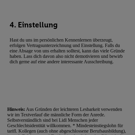
Verknüpfung verschiedener Endgeräte, Identifikation von Geräte
automatisch übermittelter Informationen, Messung des Erfolgs vo
Werbekampagnen durch TTD und Nutzung der Telekommunikatio
4. Einstellung
Utiq-Technologie für digitales Marketing, sowie:
Verwendung genauer Standortdaten. Erstellung von Profilen für 
Hast du uns im persönlichen Kennenlernen überzeugt,
Werbung. Speichern von oder Zugriff auf Informationen auf ei
erfolgen Vertragsunterzeichnung und Einstellung. Falls du
eine Absage von uns erhalten solltest, kann das viele Gründe
Entwicklung und Verbesserung der Angebote. Analyse von Zie
haben. Lass dich davon also nicht demotivieren und bewirb
Statistiken oder Kombinationen von Daten aus verschiedenen Q
dich gerne auf eine andere interessante Ausschreibung.
Verwendung reduzierter Daten zur Auswahl von Werbeanzeige
Werbeleistung. Verwendung von Profilen zur Auswahl personali
Werbung.
Liste der Partner (Lieferanten)
Hinweis:
Aus Gründen der leichteren Lesbarkeit verwenden
wir im Textverlauf die männliche Form der Anrede.
Selbstverständlich sind bei Lidl Menschen jeder
Geschlechtsidentität willkommen. * Mindesteinstiegslohn für
tarifl. Kollegen (auch ohne abgeschlossene Berufsausbildung),