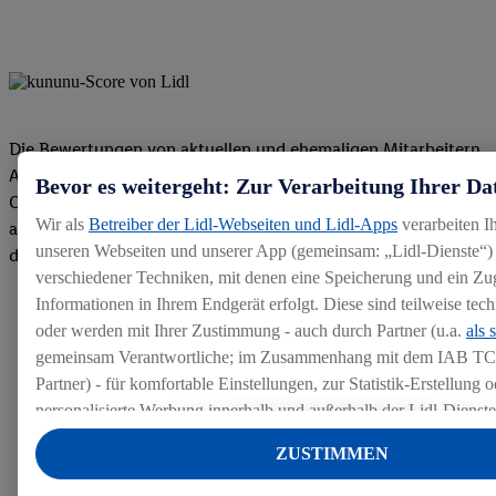
Die Bewertungen von aktuellen und ehemaligen Mitarbeitern,
Azubis und externen Bewerbern haben uns zu einer Top
Bevor es weitergeht: Zur Verarbeitung Ihrer Da
Company gemacht. Wir freuen uns über unseren guten Score
Wir als
Betreiber der Lidl-Webseiten und Lidl-Apps
verarbeiten I
auf dem Arbeitgeber-Bewertungsportal kununu.Hier geht's zu
unseren Webseiten und unserer App (gemeinsam: „Lidl-Dienste“) 
den Bewertungen
verschiedener Techniken, mit denen eine Speicherung und ein Zug
Informationen in Ihrem Endgerät erfolgt. Diese sind teilweise te
oder werden mit Ihrer Zustimmung - auch durch Partner (u.a.
als 
gemeinsam Verantwortliche; im Zusammenhang mit dem IAB TC
Partner) - für komfortable Einstellungen, zur Statistik-Erstellung o
personalisierte Werbung innerhalb und außerhalb der Lidl-Dienst
Datenverarbeitungen für personalisierte Werbung werden durchge
ZUSTIMMEN
Werbung auszusteuern und um Dritten die Ausspielung von Werb
Lidl-Dienste über die Ihnen und Ihren Haushaltsangehörigen zug