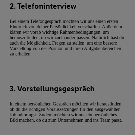
zusätzlich zur weiter unten erläuterten Möglichkeit, Ihre Einwilli
2. Telefoninterview
widerrufen - jederzeit auch über
das Datenschutzportal von Utiq
(„consenthub“)
oder über „Anpassen“/„Nutzung der Telekommunik
Bei einem Telefongespräch möchten wir uns einen ersten
Utiq-Technologie für digitales Marketing“ am unteren Ende diese
Eindruck von deiner Persönlichkeit verschaffen. Außerdem
(nur für die Lidl-Dienste) widerrufen. Weitere Informationen finde
klären wir vorab wichtige Rahmenbedingungen, um
herauszufinden, ob wir zueinander passen. Natürlich hast du
den
Datenschutzbestimmungen von Utiq
.
auch die Möglichkeit, Fragen zu stellen, um eine bessere
Durch einen Klick auf „Ablehnen“ können Sie nur den Einsatz n
Vorstellung von der Position und ihren Aufgabenbereichen
Techniken zulassen. Durch einen Klick auf „Zustimmen“ stimmen 
zu erhalten.
Verarbeitungen zu sämtlichen vorgenannten Zwecken unter Einbi
genannten Partner zu. Weitere Informationen, auch zur Speicherd
und zu Ihrem Recht, Ihre Einwilligung jederzeit mit Wirkung für 
widerrufen, finden Sie in unseren
Datenschutzbestimmungen
.
Die
3. Vorstellungsgespräch
Sie hier.
Unter „Anpassen“ können Sie einzelne Verwendungszwe
zulassen; das gilt auch für die nachfolgend schlagwortartig bena
In einem persönlichen Gespräch möchten wir herausfinden,
Funktionen im Rahmen des Einsatzes des IAB TCF für Werbung
ob du die richtigen Voraussetzungen für den ausgewählten
Erfolgsmessung:
Job mitbringst. Zudem möchten wir uns ein persönliches
Gewährleistung der Sicherheit, Verhinderung und Aufdeckung v
Bild machen, ob du zum Unternehmen und ins Team passt.
Fehlerbehebung, Bereitstellung und Anzeige von Werbung und In
Abgleichung und Kombination von Daten aus unterschiedlichen 