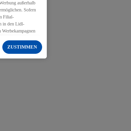
 Werbung außerhalb
ermöglichen. Sofern
 Filial-
 in den Lidl-
on Werbekampagnen
 anderen Diensten
ZUSTIMMEN
ng der Lidl-Dienste,
er Geschlecht -
g einschließlich dem
von Zielgruppen
erarbeitungen auch
on Angeboten sowie
ich in Ihr
ail-Adresse von uns
 um daraus eine
 sogleich
zu erkennen und