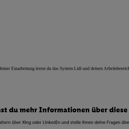
ngen
.
Die Impressen finden Sie hier.
Unter „Anpassen“ können Sie einz
r Partner zulassen; das gilt auch für die nachfolgend schlagwortart
hmen des Einsatzes des IAB TCF für Werbung und Erfolgsmessung:
cherheit, Verhinderung und Aufdeckung von Betrug und Fehlerbehebun
nd Inhalten, Abgleichung und Kombination von Daten aus unterschie
ner Endgeräte, Identifikation von Geräten anhand automatisch übermit
von Werbekampagnen durch TTD und Nutzung der Telekommunikations
les Marketing, sowie:
 Standortdaten. Erstellung von Profilen für personalisierte Werbung.
nformationen auf einem Endgerät. Entwicklung und Verbesserung der A
ner Einarbeitung lernst du das System Lidl und deinen Arbeitsbereich k
urch Statistiken oder Kombinationen von Daten aus verschiedenen Qu
 zur Auswahl von Werbeanzeigen. Messung der Werbeleistung. Verwend
alisierter Werbung.
er (Lieferanten)
st du mehr Informationen über diese 
itern über Xing oder LinkedIn und stelle ihnen deine Fragen üb