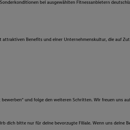
e Sonderkonditionen bei ausgewählten Fitnessanbietern deutsch
 Werbung auszuspielen. Hierzu wird von uns und einem der anderen obe
shwert umgewandelte E-Mail-Adresse in gemeinsamer Verantwortlichkeit
ns, der Utiq SA/NV („Utiq“) und Ihrem
Telekommunikationsnetzbetreib
l-Diensten einzusetzen. Utiq prüft zunächst anhand Ihrer IP-Adresse, o
 das der Fall ist, gibt Utiq Ihre IP-Adresse an Ihren Netzbetreiber weit
it attraktiven Benefits und einer Unternehmenskultur, die auf Zu
denkonto-Referenz, wie z.B. Ihrer Mobilfunknummer, eine Kennung für 
verwenden, um Sie wiederzuerkennen und Erkenntnisse über Ihr Nutz
sen. Insbesondere können Sie mittels dieser Technologie auch auf Dien
n betrieben werden, damit wir Ihnen dort personalisierte Werbung auss
ng speziell zur Nutzung der Utiq-Technologie - zusätzlich zur weiter un
illigung generell zu widerrufen - jederzeit auch über
das Datenschutzpo
er „Anpassen“/„Nutzung der Telekommunikations-basierten Utiq-Techno
Ende dieser Einwilligung (nur für die Lidl-Dienste) widerrufen. Weite
nschutzbestimmungen von Utiq
.
t bewerben“ und folge den weiteren Schritten. Wir freuen uns auf
 „Ablehnen“ können Sie nur den Einsatz notwendiger Techniken zulas
 stimmen Sie allen Verarbeitungen zu sämtlichen vorgenannten Zweck
artner zu. Weitere Informationen, auch zur Speicherdauer der Daten u
b dich bitte nur für deine bevorzugte Filiale. Wenn uns deine 
rzeit mit Wirkung für die Zukunft zu widerrufen, finden Sie in unseren