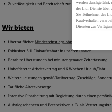
werden durchgeführt, 
Zuverlässigkeit und Bereitschaft zur Arbeit in flexiblen Sc
der Lidl-Dienste über
Sie Teilnehmer des Li
Kaufverhalten verarbei
Wir bieten
Diensten zur Verfügung
seiner Auftraggeber m
Die Erstellung persona
Übertariflicher
Mindesteinstiegslohn
sowie Urlaubs- und W
angereicherten Profil
Ihr Kaufverhalten in d
Exklusiver 5 % Einkaufsrabatt in unseren Filialen
sowie Ihre genauen St
Bezahlte Überstunden bei minutengenauer Zeiterfassung
Speichern von und/ od
(sogenannten Segment
Unbefristeter Arbeitsvertrag und 6 Wochen Urlaub/Jahr
zur Leistungs-/ Erfol
Weitere Leistungen gemäß Tarifvertrag (Zuschläge, Sonderur
zur technischen Siche
Sofern Sie hier Ihre Z
Tarifliche Altersvorsorge
bestehendes Lidl Plus
Intensive Einarbeitung mit Begleitung durch einen persönl
in gemeinsamer Verant
spezielle Online-Kennu
Aufstiegschancen und Perspektiven z. B. als Vertretungskra
beschriebene Utiq-Ken