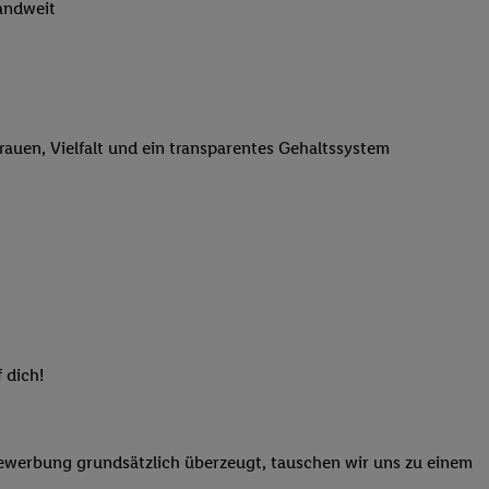
landweit
n genannten Partner
 verarbeitet.
er
, die Utiq-
b die Technologie für
er, der anhand der IP-
trauen, Vielfalt und ein transparentes Gehaltssystem
Utiq erstellt. Wir
ungsverhalten in den
sten wiedererkannt
pielen können. Sie
ten erläuterten
rtal von Utiq
logie für digitales
re Informationen
 dich!
sen. Durch einen
en unter Einbindung
nd zu Ihrem Recht,
Bewerbung grundsätzlich überzeugt, tauschen wir uns zu einem