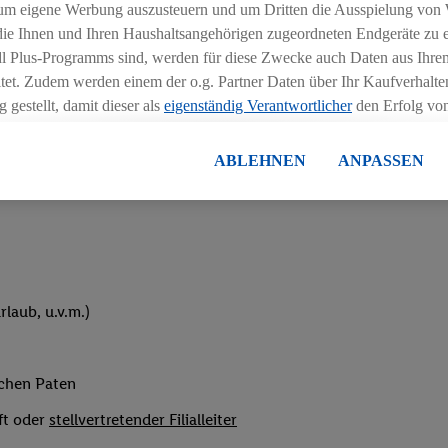
um eigene Werbung auszusteuern und um Dritten die Ausspielung von
hichtmodellen in Absprache mit der Führungskraft
 die Ihnen und Ihren Haushaltsangehörigen zugeordneten Endgeräte zu 
dl Plus-Programms sind, werden für diese Zwecke auch Daten aus Ihrem
tet. Zudem werden einem der o.g. Partner Daten über Ihr Kaufverhalten
 gestellt, damit dieser als
eigenständig Verantwortlicher
den Erfolg v
essen kann.
lisierter Werbung basiert auf der Generierung von auch mit Daten von
ABLEHNEN
ANPASSEN
eihnachtsgeld
en. Dies umfasst die Zusammenführung von Daten (z.B. über Ihre Nutzu
en Lidl-Diensten, Informationen aus Ihrem Kundenkonto - z.B. Alter od
andortdaten) auch über verschiedene Endgeräte und Lidl-Dienste hinwe
er dem Zugriff auf Informationen auf Ihren Endgeräten zur Erstellung 
en). Im Zusammenhang mit dem Ausspielen dieser Werbung erfolgen V
gsmessung der Werbung, zur Zielgruppenforschung, zur Entwicklung v
laub, u.v.m.)
rung und Optimierung dieser Werbeausspielungen.
ustimmung dazu erteilen und danach ein Lidl Plus-Konto erstellen bzw. s
-Konto einloggen, kann darüber hinaus auch Ihre dort angegebene E-M
ichen Paten
wortlichkeit mit einem der oben genannten Partner verwendet werden,
ng zu erstellen (die sogenannte EUID), die wir sodann ähnlich wie die
ft oder
stellvertretender Filialleiter
nung verwenden können, um Sie in von Dritten betriebenen Diensten 