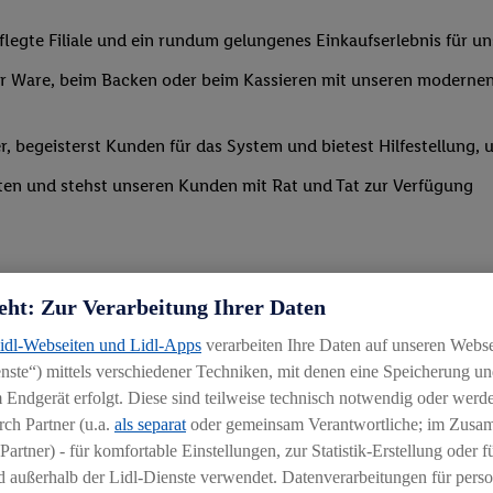
legte Filiale und ein rundum gelungenes Einkaufserlebnis für u
 Ware, beim Backen oder beim Kassieren mit unseren modernen 
r, begeisterst Kunden für das System und bietest Hilfestellung, 
ten und stehst unseren Kunden mit Rat und Tat zur Verfügung
eht: Zur Verarbeitung Ihrer Daten
Lidl-Webseiten und Lidl-Apps
verarbeiten Ihre Daten auf unseren Webs
ste“) mittels verschiedener Techniken, mit denen eine Speicherung und
uereinsteiger
 Endgerät erfolgt. Diese sind teilweise technisch notwendig oder werde
ch Partner (u.a.
als separat
oder gemeinsam Verantwortliche; im Zus
igkeit an wechselnde Aufgaben
Partner) - für komfortable Einstellungen, zur Statistik-Erstellung oder fü
chen
 außerhalb der Lidl-Dienste verwendet. Datenverarbeitungen für perso