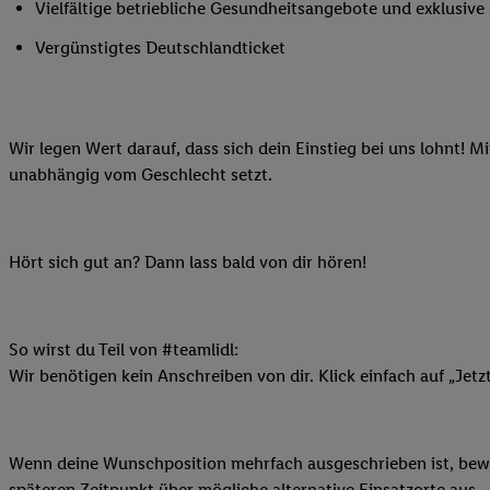
Vielfältige betriebliche Gesundheitsangebote und exklusiv
Ihnen personalisierte
auch Ihre in einen Ha
Vergünstigtes Deutschlandticket
Zudem erlauben Sie u
Technologie in den Lid
Sie verfügbar ist. Wenn
Wir legen Wert darauf, dass sich dein Einstieg bei uns lohnt! M
Adresse und einer Kun
unabhängig vom Geschlecht setzt.
werden diese Kennung 
Lidl-Diensten zu erfas
werden, die von Dritte
können Ihre Einwilligu
Hört sich gut an? Dann lass bald von dir hören!
Möglichkeit, Ihre Einw
(„consenthub“)
oder üb
Marketing“ am unteren 
So wirst du Teil von #teamlidl:
finden Sie in den
Date
Wir benötigen kein Anschreiben von dir. Klick einfach auf „Jetz
Durch einen Klick auf
Klick auf „Zustimmen“
sämtlicher genannten P
Wenn deine Wunschposition mehrfach ausgeschrieben ist, bewir
Ihre Einwilligung jede
späteren Zeitpunkt über mögliche alternative Einsatzorte aus.