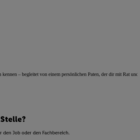
elne
ig benannten Zwecke
g, Bereitstellung und
dlichen Quellen,
telter Informationen,
-basierten Utiq-
 Speichern von
ngebote. Analyse
ennen – begleitet von einem persönlichen Paten, der dir mit Rat und Ta
ellen. Verwendung
ung von Profilen
Stelle?
er den Job oder den Fachbereich.