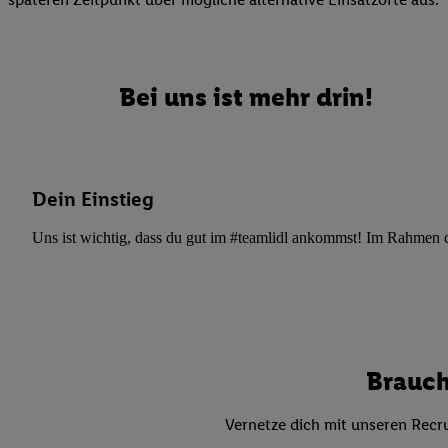
Datenschutzbestimmu
Verwendungszwecke ode
und Funktionen im Ra
Gewährleistung der Si
Bei uns ist mehr drin!
Anzeige von Werbung u
Verknüpfung verschiede
Messung des Erfolgs 
Technologie für digita
Dein Einstieg
Verwendung genauer
oder Zugriff auf I
Uns ist wichtig, dass du gut im #teamlidl ankommst! Im Rahmen dei
von Zielgruppen d
reduzierter Daten
zur Auswahl person
Liste der Partn
Brauch
Vernetze dich mit unseren Recru