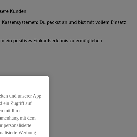
nsere Kunden
Kassensystemen: Du packst an und bist mit vollem Einsatz
um ein positives Einkaufserlebnis zu ermöglichen
eiten und unserer App
 ein Zugriff auf
n mit Ihrer
ammenhang mit dem
r personalisierte
nalisierte Werbung