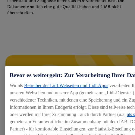
Lebenslauf und Zeugnisse bereits als PDF vorbereitet hast. Die
Dokumente sollten eine gute Qualität haben und 4 MB nicht
überschreiten.
Bevor es weitergeht: Zur Verarbeitung Ihrer Da
Wir als
Betreiber der Lidl-Webseiten und Lidl-Apps
verarbeiten I
unseren Webseiten und unserer App (gemeinsam: „Lidl-Dienste“) 
verschiedener Techniken, mit denen eine Speicherung und ein Zug
Informationen in Ihrem Endgerät erfolgt. Diese sind teilweise te
oder werden mit Ihrer Zustimmung - auch durch Partner (u.a.
als 
gemeinsam Verantwortliche; im Zusammenhang mit dem IAB TC
Partner) - für komfortable Einstellungen, zur Statistik-Erstellung o