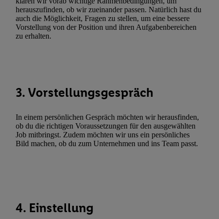
klären wir vorab wichtige Rahmenbedingungen, um
Erfolgsmessung:
herauszufinden, ob wir zueinander passen. Natürlich hast du
Gewährleistung der Sicherheit, Verhinderung und Aufdeckung v
auch die Möglichkeit, Fragen zu stellen, um eine bessere
Fehlerbehebung, Bereitstellung und Anzeige von Werbung und In
Vorstellung von der Position und ihren Aufgabenbereichen
zu erhalten.
Abgleichung und Kombination von Daten aus unterschiedlichen 
Verknüpfung verschiedener Endgeräte, Identifikation von Geräte
automatisch übermittelter Informationen, Messung des Erfolgs vo
Werbekampagnen durch TTD und Nutzung der Telekommunikatio
Utiq-Technologie für digitales Marketing, sowie:
3. Vorstellungsgespräch
Verwendung genauer Standortdaten. Erstellung von Profilen für 
Werbung. Speichern von oder Zugriff auf Informationen auf ei
In einem persönlichen Gespräch möchten wir herausfinden,
Entwicklung und Verbesserung der Angebote. Analyse von Zie
ob du die richtigen Voraussetzungen für den ausgewählten
Job mitbringst. Zudem möchten wir uns ein persönliches
Statistiken oder Kombinationen von Daten aus verschiedenen Q
Bild machen, ob du zum Unternehmen und ins Team passt.
Verwendung reduzierter Daten zur Auswahl von Werbeanzeige
Werbeleistung. Verwendung von Profilen zur Auswahl personali
Werbung.
Liste der Partner (Lieferanten)
4. Einstellung