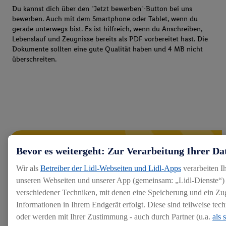
Du kannst dich über den "Jetzt bewerben"-Button bei uns
bewerben. Auch mit dem Smartphone oder Tablet, wenn du
gerade unterwegs bist. Es ist hilfreich, wenn du Anschreiben,
Lebenslauf und Zeugnisse bereits als PDF vorbereitet hast. Die
Dokumente sollten eine gute Qualität haben und 4 MB nicht
überschreiten.
Bevor es weitergeht: Zur Verarbeitung Ihrer Da
Wir als
Betreiber der Lidl-Webseiten und Lidl-Apps
verarbeiten I
unseren Webseiten und unserer App (gemeinsam: „Lidl-Dienste“) 
verschiedener Techniken, mit denen eine Speicherung und ein Zug
Informationen in Ihrem Endgerät erfolgt. Diese sind teilweise te
oder werden mit Ihrer Zustimmung - auch durch Partner (u.a.
als 