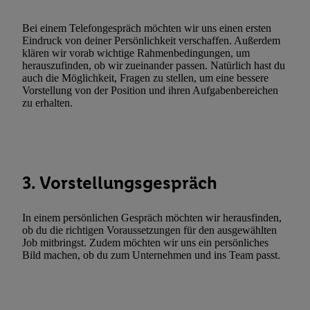
zulassen; das gilt auch für die nachfolgend schlagwortartig bena
Funktionen im Rahmen des Einsatzes des IAB TCF für Werbung
Bei einem Telefongespräch möchten wir uns einen ersten
Erfolgsmessung:
Eindruck von deiner Persönlichkeit verschaffen. Außerdem
klären wir vorab wichtige Rahmenbedingungen, um
Gewährleistung der Sicherheit, Verhinderung und Aufdeckung v
herauszufinden, ob wir zueinander passen. Natürlich hast du
Fehlerbehebung, Bereitstellung und Anzeige von Werbung und In
auch die Möglichkeit, Fragen zu stellen, um eine bessere
Abgleichung und Kombination von Daten aus unterschiedlichen 
Vorstellung von der Position und ihren Aufgabenbereichen
zu erhalten.
Verknüpfung verschiedener Endgeräte, Identifikation von Geräte
automatisch übermittelter Informationen, Messung des Erfolgs vo
Werbekampagnen durch TTD und Nutzung der Telekommunikatio
Utiq-Technologie für digitales Marketing, sowie:
Verwendung genauer Standortdaten. Erstellung von Profilen für 
3. Vorstellungsgespräch
Werbung. Speichern von oder Zugriff auf Informationen auf ei
Entwicklung und Verbesserung der Angebote. Analyse von Zie
In einem persönlichen Gespräch möchten wir herausfinden,
Statistiken oder Kombinationen von Daten aus verschiedenen Q
ob du die richtigen Voraussetzungen für den ausgewählten
Job mitbringst. Zudem möchten wir uns ein persönliches
Verwendung reduzierter Daten zur Auswahl von Werbeanzeige
Bild machen, ob du zum Unternehmen und ins Team passt.
Werbeleistung. Verwendung von Profilen zur Auswahl personali
Werbung.
Liste der Partner (Lieferanten)