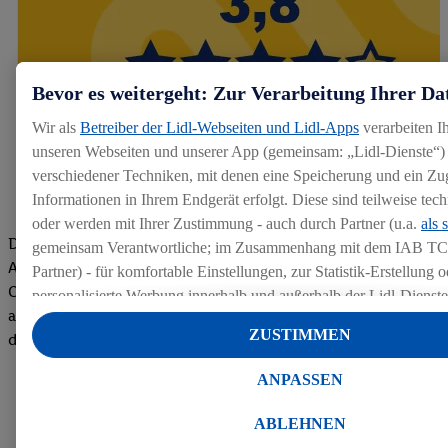
Bevor es weitergeht: Zur Verarbeitung Ihrer Da
Wir als
Betreiber der Lidl-Webseiten und Lidl-Apps
verarbeiten I
unseren Webseiten und unserer App (gemeinsam: „Lidl-Dienste“) 
verschiedener Techniken, mit denen eine Speicherung und ein Zug
Informationen in Ihrem Endgerät erfolgt. Diese sind teilweise te
oder werden mit Ihrer Zustimmung - auch durch Partner (u.a.
als 
Die Bewertungen von aktuellen und ehemaligen Mitarbeitern,
gemeinsam Verantwortliche; im Zusammenhang mit dem IAB TC
Azubis und externen Bewerbern haben uns zu einer Top
Partner) - für komfortable Einstellungen, zur Statistik-Erstellung o
Company gemacht. Wir freuen uns über unseren guten Score
personalisierte Werbung innerhalb und außerhalb der Lidl-Dienst
auf dem Arbeitgeber-Bewertungsportal kununu.Hier geht's zu
Datenverarbeitungen für personalisierte Werbung werden durchge
ZUSTIMMEN
den Bewertungen
Werbung auszusteuern und um Dritten die Ausspielung von Werb
Lidl-Dienste über die Ihnen und Ihren Haushaltsangehörigen zug
ANPASSEN
Endgeräte zu ermöglichen. Sofern Sie Teilnehmer des Lidl Plus-
werden für diese Zwecke auch Daten aus Ihrem Filial-Kaufverhalte
ABLEHNEN
Zudem werden einem der o.g. Partner Daten über Ihr Kaufverhalte