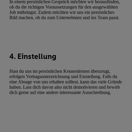
In einem persönlichen Gespräch möchten wir herausfinden,
Utiq-Technologie für digitales Marketing, sowie:
ob du die richtigen Voraussetzungen für den ausgewählten
Job mitbringst. Zudem möchten wir uns ein persönliches
Verwendung genauer Standortdaten. Erstellung von Profilen für 
Bild machen, ob du zum Unternehmen und ins Team passt.
Werbung. Speichern von oder Zugriff auf Informationen auf ei
Entwicklung und Verbesserung der Angebote. Analyse von Zie
Statistiken oder Kombinationen von Daten aus verschiedenen Q
Verwendung reduzierter Daten zur Auswahl von Werbeanzeige
Werbeleistung. Verwendung von Profilen zur Auswahl personali
4. Einstellung
Werbung.
Liste der Partner (Lieferanten)
Hast du uns im persönlichen Kennenlernen überzeugt,
erfolgen Vertragsunterzeichnung und Einstellung. Falls du
eine Absage von uns erhalten solltest, kann das viele Gründe
haben. Lass dich davon also nicht demotivieren und bewirb
dich gerne auf eine andere interessante Ausschreibung.