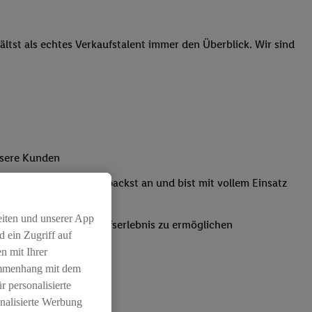
tst als echtes Verkaufstalent immer den Überblick. Wir sind
nsere Kunden
Kassensystemen: Du packst an und bist mit vollem Einsatz
eiten und unserer App
um ein positives Einkaufserlebnis zu ermöglichen
 ein Zugriff auf
n mit Ihrer
ammenhang mit dem
r personalisierte
nalisierte Werbung