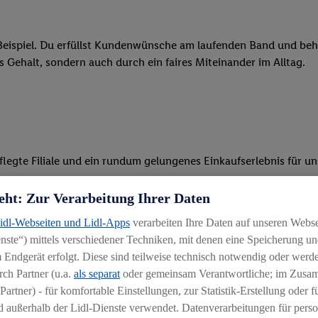
eispiel. Du erfüllst Kundenwünsche am laufenden Band und behäl
res Gehalt, sondern auch durch ein faires Miteinander im Alltag.
legte Filiale und ein rundum gelungenes Einkaufserlebnis für u
 Ware, beim Backen oder beim Kassieren mit unseren modernen 
eht: Zur Verarbeitung Ihrer Daten
Lidl-Webseiten und Lidl-Apps
verarbeiten Ihre Daten auf unseren Webs
r, begeisterst Kunden für das System und bietest Hilfestellung, 
ste“) mittels verschiedener Techniken, mit denen eine Speicherung und
ten und stehst unseren Kunden mit Rat und Tat zur Verfügung
 Endgerät erfolgt. Diese sind teilweise technisch notwendig oder werde
ch Partner (u.a.
als separat
oder gemeinsam Verantwortliche; im Zus
Partner) - für komfortable Einstellungen, zur Statistik-Erstellung oder fü
 außerhalb der Lidl-Dienste verwendet. Datenverarbeitungen für perso