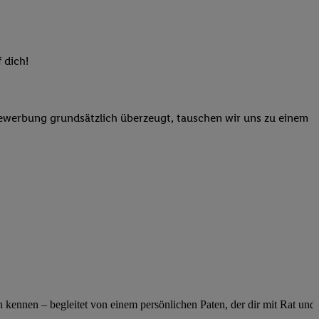
elne
ig benannten Zwecke
g, Bereitstellung und
 dich!
dlichen Quellen,
telter Informationen,
-basierten Utiq-
Bewerbung grundsätzlich überzeugt, tauschen wir uns zu einem
 Speichern von
ngebote. Analyse
ellen. Verwendung
ung von Profilen
ennen – begleitet von einem persönlichen Paten, der dir mit Rat und Ta