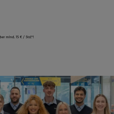
er mind. 15 € / Std.*!