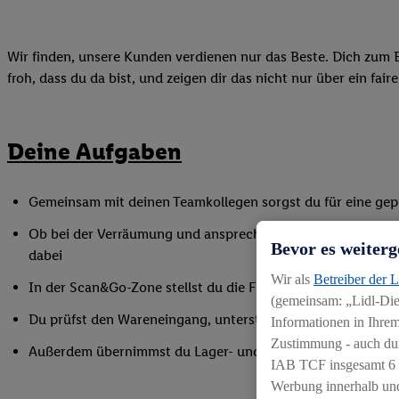
Wir finden, unsere Kunden verdienen nur das Beste. Dich zum B
froh, dass du da bist, und zeigen dir das nicht nur über ein fai
Deine Aufgaben
Gemeinsam mit deinen Teamkollegen sorgst du für eine gepf
Ob bei der Verräumung und ansprechender Präsentation der
Bevor es weiterg
dabei
Wir als
Betreiber der 
In der Scan&Go-Zone stellst du die Funktionsfähigkeit siche
(gemeinsam: „Lidl-Dien
Du prüfst den Wareneingang, unterstützt bei Inventurarbei
Informationen in Ihrem
Zustimmung - auch dur
Außerdem übernimmst du Lager- und Reinigungsarbeiten
IAB TCF insgesamt
6
Werbung innerhalb und