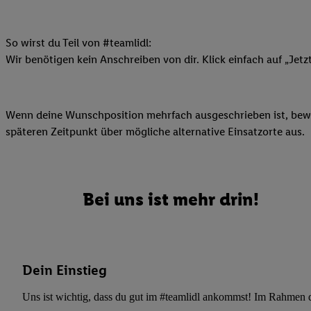
Datenschutzbestimmu
Verwendungszwecke ode
und Funktionen im Ra
So wirst du Teil von #teamlidl:
Gewährleistung der Si
Wir benötigen kein Anschreiben von dir. Klick einfach auf „Jetz
Anzeige von Werbung u
Verknüpfung verschiede
Messung des Erfolgs 
Wenn deine Wunschposition mehrfach ausgeschrieben ist, bewir
Technologie für digita
späteren Zeitpunkt über mögliche alternative Einsatzorte aus.
Verwendung genauer
oder Zugriff auf I
von Zielgruppen d
reduzierter Daten
Bei uns ist mehr drin!
zur Auswahl person
Liste der Partn
Dein Einstieg
Uns ist wichtig, dass du gut im #teamlidl ankommst! Im Rahmen dei