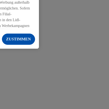
 Werbung außerhalb
ermöglichen. Sofern
 Filial-
 in den Lidl-
on Werbekampagnen
 anderen Diensten
ZUSTIMMEN
ng der Lidl-Dienste,
er Geschlecht -
g einschließlich dem
von Zielgruppen
erarbeitungen auch
on Angeboten sowie
ich in Ihr
ail-Adresse von uns
 um daraus eine
 sogleich
zu erkennen und