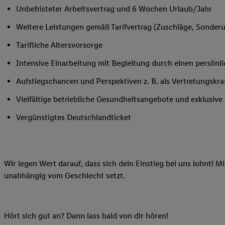
Unbefristeter Arbeitsvertrag und 6 Wochen Urlaub/Jahr
Ihnen personalisierte
auch Ihre in einen Ha
Weitere Leistungen gemäß Tarifvertrag (Zuschläge, Sonderur
Zudem erlauben Sie u
Tarifliche Altersvorsorge
Technologie in den Lid
Sie verfügbar ist. Wenn
Intensive Einarbeitung mit Begleitung durch einen persönl
Adresse und einer Kun
Aufstiegschancen und Perspektiven z. B. als Vertretungskra
werden diese Kennung 
Lidl-Diensten zu erfas
Vielfältige betriebliche Gesundheitsangebote und exklusiv
werden, die von Dritte
Vergünstigtes Deutschlandticket
können Ihre Einwilligu
Möglichkeit, Ihre Einw
(„consenthub“)
oder üb
Marketing“ am unteren 
Wir legen Wert darauf, dass sich dein Einstieg bei uns lohnt! M
finden Sie in den
Date
unabhängig vom Geschlecht setzt.
Durch einen Klick auf
Klick auf „Zustimmen“
sämtlicher genannten P
Ihre Einwilligung jede
Hört sich gut an? Dann lass bald von dir hören!