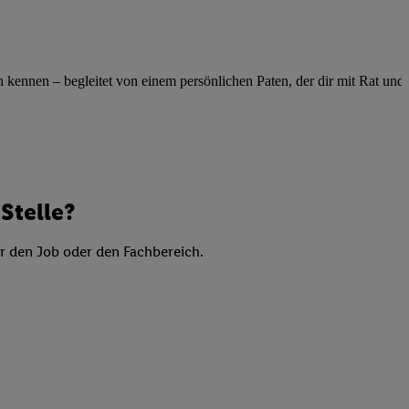
elne
ig benannten Zwecke
g, Bereitstellung und
ennen – begleitet von einem persönlichen Paten, der dir mit Rat und Ta
dlichen Quellen,
telter Informationen,
-basierten Utiq-
 Speichern von
Stelle?
ngebote. Analyse
ellen. Verwendung
er den Job oder den Fachbereich.
ung von Profilen