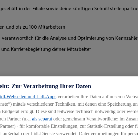
schäft in der Filiale sowie deine künftigen Schnittstellenpartne
en und bis zu 100 Mitarbeitern
st verantwortlich für die Analyse und Optimierung von Kennzahle
und Karrierebegleitung deiner Mitarbeiter
eht: Zur Verarbeitung Ihrer Daten
haftlichem Hintergrund (BWL)
Lidl-Webseiten und Lidl-Apps
verarbeiten Ihre Daten auf unseren Webs
ste“) mittels verschiedener Techniken, mit denen eine Speicherung und
ahmen von Praktika
 Endgerät erfolgt. Diese sind teilweise technisch notwendig oder werde
en
ch Partner (u.a.
als separat
oder gemeinsam Verantwortliche; im Zus
Partner) - für komfortable Einstellungen, zur Statistik-Erstellung oder fü
nfliktlösungskompetenz
 außerhalb der Lidl-Dienste verwendet. Datenverarbeitungen für perso