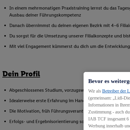
In einem mehrmonatigen Praxistraining lernst du das Tagesge
Ausbau deiner Führungskompetenz
Danach übernimmst du deinen eigenen Bezirk mit 4–6 Filial
Du sorgst für die Umsetzung unserer Filialkonzepte und bi
Mit viel Engagement kümmerst du dich um die Entwicklung 
Dein Profil
Bevor es weiterg
Abgeschlossenes Studium, vorzugsweise mit betriebswirtsc
Wir als
Betreiber der 
(gemeinsam: „Lidl-Dien
Idealerweise erste Erfahrung im Handelsumfeld, z. B. im R
Informationen in Ihrem
Die Motivation, früh Führungsverantwortung zu übernehm
Zustimmung - auch dur
IAB TCF insgesamt
6
Erfolgs- und Ergebnisorientierung sowie Problem- und Ko
Werbung innerhalb und