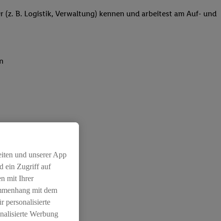
r (z. B. Logistik, Verwaltung) kennen und arbeitest am Auf- und
n
eiten und unserer App
 ein Zugriff auf
n mit Ihrer
ammenhang mit dem
r personalisierte
nalisierte Werbung