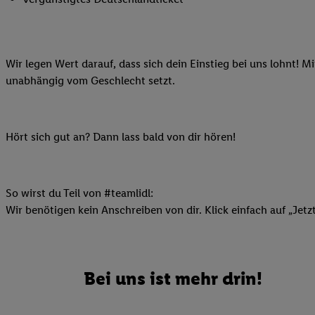
Ihnen personalisierte
auch Ihre in einen Ha
Zudem erlauben Sie u
Wir legen Wert darauf, dass sich dein Einstieg bei uns lohnt! M
Technologie in den Lid
unabhängig vom Geschlecht setzt.
Sie verfügbar ist. Wenn
Adresse und einer Kun
werden diese Kennung 
Lidl-Diensten zu erfas
Hört sich gut an? Dann lass bald von dir hören!
werden, die von Dritte
können Ihre Einwilligu
Möglichkeit, Ihre Einw
So wirst du Teil von #teamlidl:
(„consenthub“)
oder üb
Wir benötigen kein Anschreiben von dir. Klick einfach auf „Jetz
Marketing“ am unteren 
finden Sie in den
Date
Durch einen Klick auf
Klick auf „Zustimmen“
Bei uns ist mehr drin!
sämtlicher genannten P
Ihre Einwilligung jede