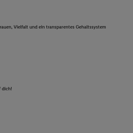
n genannten Partner
 verarbeitet.
er
, die Utiq-
trauen, Vielfalt und ein transparentes Gehaltssystem
b die Technologie für
er, der anhand der IP-
Utiq erstellt. Wir
ungsverhalten in den
sten wiedererkannt
pielen können. Sie
ten erläuterten
rtal von Utiq
logie für digitales
 dich!
re Informationen
sen. Durch einen
en unter Einbindung
nd zu Ihrem Recht,