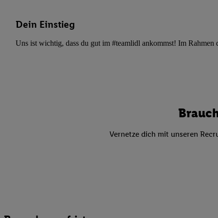
Datenschutzbestimmu
Verwendungszwecke ode
Dein Einstieg
und Funktionen im Ra
Gewährleistung der Si
Uns ist wichtig, dass du gut im #teamlidl ankommst! Im Rahmen dei
Anzeige von Werbung u
Verknüpfung verschiede
Messung des Erfolgs 
Technologie für digita
Verwendung genauer
Brauch
oder Zugriff auf I
von Zielgruppen d
Vernetze dich mit unseren Recru
reduzierter Daten
zur Auswahl person
Liste der Partn