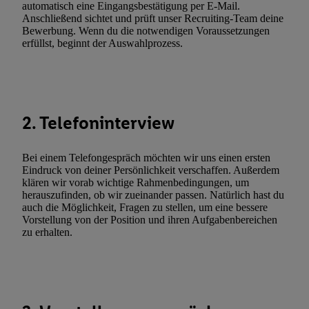
automatisch eine Eingangsbestätigung per E-Mail.
(„consenthub“)
oder über „Anpassen“/„Nutzung der Telekommunik
Anschließend sichtet und prüft unser Recruiting-Team deine
Utiq-Technologie für digitales Marketing“ am unteren Ende diese
Bewerbung. Wenn du die notwendigen Voraussetzungen
erfüllst, beginnt der Auswahlprozess.
(nur für die Lidl-Dienste) widerrufen. Weitere Informationen finde
den
Datenschutzbestimmungen von Utiq
.
Durch einen Klick auf „Ablehnen“ können Sie nur den Einsatz n
Techniken zulassen. Durch einen Klick auf „Zustimmen“ stimmen 
Verarbeitungen zu sämtlichen vorgenannten Zwecken unter Einbi
2. Telefoninterview
genannten Partner zu. Weitere Informationen, auch zur Speicherd
und zu Ihrem Recht, Ihre Einwilligung jederzeit mit Wirkung für 
Bei einem Telefongespräch möchten wir uns einen ersten
widerrufen, finden Sie in unseren
Datenschutzbestimmungen
.
Die
Eindruck von deiner Persönlichkeit verschaffen. Außerdem
Sie hier.
Unter „Anpassen“ können Sie einzelne Verwendungszwe
klären wir vorab wichtige Rahmenbedingungen, um
zulassen; das gilt auch für die nachfolgend schlagwortartig bena
herauszufinden, ob wir zueinander passen. Natürlich hast du
auch die Möglichkeit, Fragen zu stellen, um eine bessere
Funktionen im Rahmen des Einsatzes des IAB TCF für Werbung
Vorstellung von der Position und ihren Aufgabenbereichen
Erfolgsmessung:
zu erhalten.
Gewährleistung der Sicherheit, Verhinderung und Aufdeckung v
Fehlerbehebung, Bereitstellung und Anzeige von Werbung und In
Abgleichung und Kombination von Daten aus unterschiedlichen 
Verknüpfung verschiedener Endgeräte, Identifikation von Geräte
automatisch übermittelter Informationen, Messung des Erfolgs vo