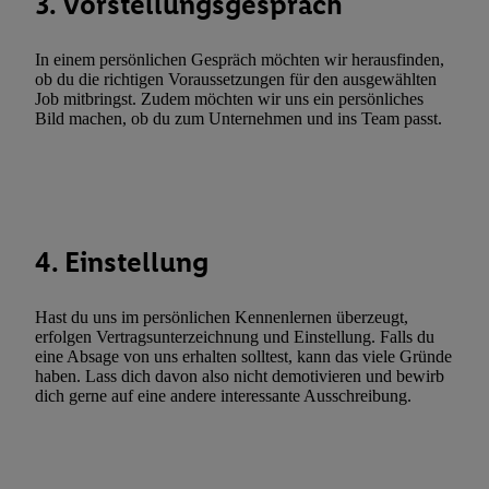
3. Vorstellungsgespräch
Werbekampagnen durch TTD und Nutzung der Telekommunikatio
Utiq-Technologie für digitales Marketing, sowie:
In einem persönlichen Gespräch möchten wir herausfinden,
ob du die richtigen Voraussetzungen für den ausgewählten
Verwendung genauer Standortdaten. Erstellung von Profilen für 
Job mitbringst. Zudem möchten wir uns ein persönliches
Werbung. Speichern von oder Zugriff auf Informationen auf ei
Bild machen, ob du zum Unternehmen und ins Team passt.
Entwicklung und Verbesserung der Angebote. Analyse von Zie
Statistiken oder Kombinationen von Daten aus verschiedenen Q
Verwendung reduzierter Daten zur Auswahl von Werbeanzeige
Werbeleistung. Verwendung von Profilen zur Auswahl personali
Werbung.
4. Einstellung
Liste der Partner (Lieferanten)
Hast du uns im persönlichen Kennenlernen überzeugt,
erfolgen Vertragsunterzeichnung und Einstellung. Falls du
eine Absage von uns erhalten solltest, kann das viele Gründe
haben. Lass dich davon also nicht demotivieren und bewirb
dich gerne auf eine andere interessante Ausschreibung.