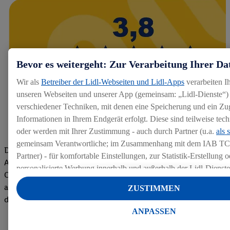
Bevor es weitergeht: Zur Verarbeitung Ihrer Da
Wir als
Betreiber der Lidl-Webseiten und Lidl-Apps
verarbeiten I
unseren Webseiten und unserer App (gemeinsam: „Lidl-Dienste“) 
verschiedener Techniken, mit denen eine Speicherung und ein Zug
Informationen in Ihrem Endgerät erfolgt. Diese sind teilweise te
oder werden mit Ihrer Zustimmung - auch durch Partner (u.a.
als 
gemeinsam Verantwortliche; im Zusammenhang mit dem IAB TC
Die Bewertungen von aktuellen und ehemaligen Mitarbeitern,
Partner) - für komfortable Einstellungen, zur Statistik-Erstellung o
Azubis und externen Bewerbern haben uns zu einer Top
personalisierte Werbung innerhalb und außerhalb der Lidl-Dienst
Company gemacht. Wir freuen uns über unseren guten Score
Datenverarbeitungen für personalisierte Werbung werden durchge
auf dem Arbeitgeber-Bewertungsportal kununu.Hier geht's zu
ZUSTIMMEN
Werbung auszusteuern und um Dritten die Ausspielung von Werb
den Bewertungen
Lidl-Dienste über die Ihnen und Ihren Haushaltsangehörigen zug
ANPASSEN
Endgeräte zu ermöglichen. Sofern Sie Teilnehmer des Lidl Plus-
werden für diese Zwecke auch Daten aus Ihrem Filial-Kaufverhalte