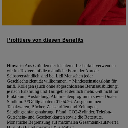
und zu Ihrem Recht, Ihre Einwilligung jederzeit mit Wirkung für 
widerrufen, finden Sie in unseren
Datenschutzbestimmungen
.
Die
Sie hier.
Unter „Anpassen“ können Sie einzelne Verwendungszwe
zulassen; das gilt auch für die nachfolgend schlagwortartig bena
Funktionen im Rahmen des Einsatzes des IAB TCF für Werbung
Erfolgsmessung:
Profitiere von diesen Benefits
Gewährleistung der Sicherheit, Verhinderung und Aufdeckung v
Fehlerbehebung, Bereitstellung und Anzeige von Werbung und In
Abgleichung und Kombination von Daten aus unterschiedlichen 
Verknüpfung verschiedener Endgeräte, Identifikation von Geräte
Hinweis:
Aus Gründen der leichteren Lesbarkeit verwenden
wir im Textverlauf die männliche Form der Anrede.
automatisch übermittelter Informationen, Messung des Erfolgs vo
Selbstverständlich sind bei Lidl Menschen jeder
Werbekampagnen durch TTD und Nutzung der Telekommunikatio
Geschlechtsidentität willkommen. * Mindesteinstiegslohn für
Utiq-Technologie für digitales Marketing, sowie:
tarifl. Kollegen (auch ohne abgeschlossene Berufsausbildung),
je nach Erfahrung und Tarifgebiet deutlich mehr. Gilt nicht für
Verwendung genauer Standortdaten. Erstellung von Profilen für 
Praktikum, Ausbildung, Abiturientenprogramm sowie Duales
Werbung. Speichern von oder Zugriff auf Informationen auf ei
Studium. **Gültig ab dem 01.04.26. Ausgenommen
Tabakwaren, Bücher, Zeitschriften und Zeitungen,
Entwicklung und Verbesserung der Angebote. Analyse von Zie
Säuglingsanfangsnahrung, Pfand, CO2-Zylinder, Telefon-,
Statistiken oder Kombinationen von Daten aus verschiedenen Q
Gutschein- und Geschenkkarten sowie die Rettertüte.
Verwendung reduzierter Daten zur Auswahl von Werbeanzeige
Monatliche Begrenzung auf maximalen Gesamteinkaufswert i.
H. v. 500 € und maximal 25 € Rabatt.