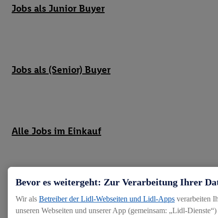
Jobs als Junior Buyer
Jobs als (Senior) Buyer
Alle Jobs im Einkauf
Bevor es weitergeht: Zur Verarbeitung Ihrer Da
Möchtest du dir einen
Wir als
Betreiber der Lidl-Webseiten und Lidl-Apps
verarbeiten I
Überblick über alle
unseren Webseiten und unserer App (gemeinsam: „Lidl-Dienste“) 