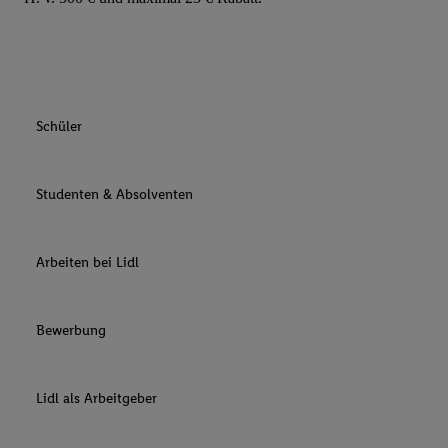
Werbeleistung. Verwendung von Profilen zur Auswahl personali
Werbung.
Liste der Partner (Lieferanten)
Schüler
Studenten & Absolventen
Arbeiten bei Lidl
Bewerbung
Lidl als Arbeitgeber