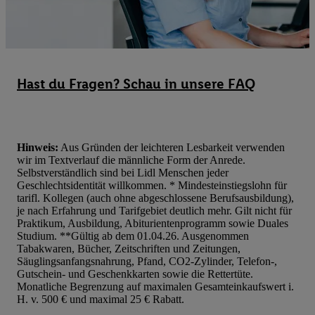
dem Zugriff auf Informationen auf Ihren Endgeräten zur Erstellu
Zielgruppen (sogenannten Segmenten). Im Zusammenhang mit d
dieser Werbung erfolgen Verarbeitungen auch zur Leistungs-/ Er
Werbung, zur Zielgruppenforschung, zur Entwicklung von Angeb
technischen Sicherung und Optimierung dieser Werbeausspielung
Hast du Fragen? Schau in unsere FAQ
Sofern Sie hier Ihre Zustimmung dazu erteilen und danach ein Li
erstellen bzw. sich in Ihr bestehendes Lidl Plus-Konto einloggen,
hinaus auch Ihre dort angegebene E-Mail-Adresse von uns in ge
Hinweis:
Aus Gründen der leichteren Lesbarkeit verwenden
Verantwortlichkeit mit einem der oben genannten Partner verwen
wir im Textverlauf die männliche Form der Anrede.
daraus eine spezielle Online-Kennung zu erstellen (die sogenannt
Selbstverständlich sind bei Lidl Menschen jeder
sodann ähnlich wie die sogleich beschriebene Utiq-Kennung ve
Geschlechtsidentität willkommen. * Mindesteinstiegslohn für
tarifl. Kollegen (auch ohne abgeschlossene Berufsausbildung),
um Sie in von Dritten betriebenen Diensten zu erkennen und Ihnen
je nach Erfahrung und Tarifgebiet deutlich mehr. Gilt nicht für
Werbung auszuspielen. Hierzu wird von uns und einem der ander
Praktikum, Ausbildung, Abiturientenprogramm sowie Duales
genannten Partner auch Ihre in einen Hashwert umgewandelte E-
Studium. **Gültig ab dem 01.04.26. Ausgenommen
Tabakwaren, Bücher, Zeitschriften und Zeitungen,
gemeinsamer Verantwortlichkeit verarbeitet.
Säuglingsanfangsnahrung, Pfand, CO2-Zylinder, Telefon-,
Zudem erlauben Sie uns, der Utiq SA/NV („Utiq“) und
Gutschein- und Geschenkkarten sowie die Rettertüte.
Ihrem
Telekommunikationsnetzbetreiber
, die Utiq-Technologie in
Monatliche Begrenzung auf maximalen Gesamteinkaufswert i.
H. v. 500 € und maximal 25 € Rabatt.
einzusetzen. Utiq prüft zunächst anhand Ihrer IP-Adresse, ob die 