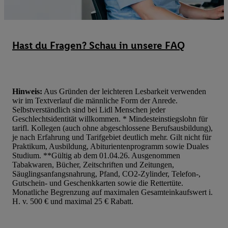
dieser Werbung erfolgen Verarbeitungen auch zur Leistungs-/ Er
Werbung, zur Zielgruppenforschung, zur Entwicklung von Angeb
technischen Sicherung und Optimierung dieser Werbeausspielung
Sofern Sie hier Ihre Zustimmung dazu erteilen und danach ein Li
Hast du Fragen? Schau in unsere FAQ
erstellen bzw. sich in Ihr bestehendes Lidl Plus-Konto einloggen,
hinaus auch Ihre dort angegebene E-Mail-Adresse von uns in ge
Verantwortlichkeit mit einem der oben genannten Partner verwen
daraus eine spezielle Online-Kennung zu erstellen (die sogenannt
Hinweis:
Aus Gründen der leichteren Lesbarkeit verwenden
wir im Textverlauf die männliche Form der Anrede.
sodann ähnlich wie die sogleich beschriebene Utiq-Kennung ve
Selbstverständlich sind bei Lidl Menschen jeder
um Sie in von Dritten betriebenen Diensten zu erkennen und Ihnen
Geschlechtsidentität willkommen. * Mindesteinstiegslohn für
Werbung auszuspielen. Hierzu wird von uns und einem der ander
tarifl. Kollegen (auch ohne abgeschlossene Berufsausbildung),
je nach Erfahrung und Tarifgebiet deutlich mehr. Gilt nicht für
genannten Partner auch Ihre in einen Hashwert umgewandelte E-
Praktikum, Ausbildung, Abiturientenprogramm sowie Duales
gemeinsamer Verantwortlichkeit verarbeitet.
Studium. **Gültig ab dem 01.04.26. Ausgenommen
Zudem erlauben Sie uns, der Utiq SA/NV („Utiq“) und
Tabakwaren, Bücher, Zeitschriften und Zeitungen,
Säuglingsanfangsnahrung, Pfand, CO2-Zylinder, Telefon-,
Ihrem
Telekommunikationsnetzbetreiber
, die Utiq-Technologie in
Gutschein- und Geschenkkarten sowie die Rettertüte.
einzusetzen. Utiq prüft zunächst anhand Ihrer IP-Adresse, ob die 
Monatliche Begrenzung auf maximalen Gesamteinkaufswert i.
Sie verfügbar ist. Wenn das der Fall ist, gibt Utiq Ihre IP-Adresse
H. v. 500 € und maximal 25 € Rabatt.
Netzbetreiber weiter, der anhand der IP-Adresse und einer Kund
wie z.B. Ihrer Mobilfunknummer, eine Kennung für Utiq erstellt.