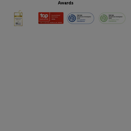
Awards
Funktionen im Rahmen des Einsatzes des IAB TCF für Werbung
Erfolgsmessung:
Gewährleistung der Sicherheit, Verhinderung und Aufdeckung v
Fehlerbehebung, Bereitstellung und Anzeige von Werbung und In
Abgleichung und Kombination von Daten aus unterschiedlichen 
Verknüpfung verschiedener Endgeräte, Identifikation von Geräte
automatisch übermittelter Informationen, Messung des Erfolgs vo
Werbekampagnen durch TTD und Nutzung der Telekommunikatio
Utiq-Technologie für digitales Marketing, sowie:
Verwendung genauer Standortdaten. Erstellung von Profilen für 
Werbung. Speichern von oder Zugriff auf Informationen auf ei
Entwicklung und Verbesserung der Angebote. Analyse von Zie
Statistiken oder Kombinationen von Daten aus verschiedenen Q
Verwendung reduzierter Daten zur Auswahl von Werbeanzeige
Werbeleistung. Verwendung von Profilen zur Auswahl personali
Werbung.
Liste der Partner (Lieferanten)