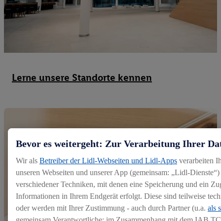
Lerne unsere Standorte kennen
Bevor es weitergeht: Zur Verarbeitung Ihrer Da
Wir als
Betreiber der Lidl-Webseiten und Lidl-Apps
verarbeiten I
unseren Webseiten und unserer App (gemeinsam: „Lidl-Dienste“) 
verschiedener Techniken, mit denen eine Speicherung und ein Zug
Informationen in Ihrem Endgerät erfolgt. Diese sind teilweise te
oder werden mit Ihrer Zustimmung - auch durch Partner (u.a.
als 
gemeinsam Verantwortliche; im Zusammenhang mit dem IAB TC