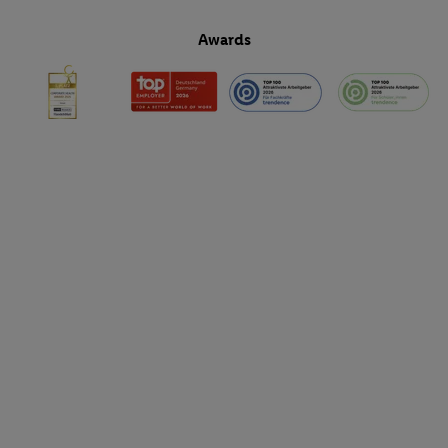
zulassen; das gilt auch für die nachfolgend schlagwortartig bena
Awards
Funktionen im Rahmen des Einsatzes des IAB TCF für Werbung
Erfolgsmessung:
Gewährleistung der Sicherheit, Verhinderung und Aufdeckung v
Fehlerbehebung, Bereitstellung und Anzeige von Werbung und In
Abgleichung und Kombination von Daten aus unterschiedlichen 
Verknüpfung verschiedener Endgeräte, Identifikation von Geräte
automatisch übermittelter Informationen, Messung des Erfolgs vo
Werbekampagnen durch TTD und Nutzung der Telekommunikatio
Utiq-Technologie für digitales Marketing, sowie:
Verwendung genauer Standortdaten. Erstellung von Profilen für 
Werbung. Speichern von oder Zugriff auf Informationen auf ei
Entwicklung und Verbesserung der Angebote. Analyse von Zie
Statistiken oder Kombinationen von Daten aus verschiedenen Q
Verwendung reduzierter Daten zur Auswahl von Werbeanzeige
Werbeleistung. Verwendung von Profilen zur Auswahl personali
Werbung.
Liste der Partner (Lieferanten)