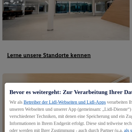
Lerne unsere Standorte kennen
Bevor es weitergeht: Zur Verarbeitung Ihrer Da
Wir als
Betreiber der Lidl-Webseiten und Lidl-Apps
verarbeiten I
unseren Webseiten und unserer App (gemeinsam: „Lidl-Dienste“) 
verschiedener Techniken, mit denen eine Speicherung und ein Zug
Informationen in Ihrem Endgerät erfolgt. Diese sind teilweise te
oder werden mit Ihrer Zustimmung - auch durch Partner (u.a.
als 