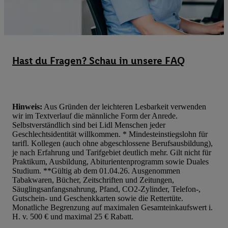
Zielgruppen (sogenannten Segmenten). Im Zusammenhang mit d
dieser Werbung erfolgen Verarbeitungen auch zur Leistungs-/ Er
Werbung, zur Zielgruppenforschung, zur Entwicklung von Angeb
technischen Sicherung und Optimierung dieser Werbeausspielung
Sofern Sie hier Ihre Zustimmung dazu erteilen und danach ein Li
Hast du Fragen? Schau in unsere FAQ
erstellen bzw. sich in Ihr bestehendes Lidl Plus-Konto einloggen,
hinaus auch Ihre dort angegebene E-Mail-Adresse von uns in ge
Verantwortlichkeit mit einem der oben genannten Partner verwen
daraus eine spezielle Online-Kennung zu erstellen (die sogenannt
Hinweis:
Aus Gründen der leichteren Lesbarkeit verwenden
sodann ähnlich wie die sogleich beschriebene Utiq-Kennung ve
wir im Textverlauf die männliche Form der Anrede.
um Sie in von Dritten betriebenen Diensten zu erkennen und Ihnen
Selbstverständlich sind bei Lidl Menschen jeder
Geschlechtsidentität willkommen. * Mindesteinstiegslohn für
Werbung auszuspielen. Hierzu wird von uns und einem der ander
tarifl. Kollegen (auch ohne abgeschlossene Berufsausbildung),
genannten Partner auch Ihre in einen Hashwert umgewandelte E-
je nach Erfahrung und Tarifgebiet deutlich mehr. Gilt nicht für
gemeinsamer Verantwortlichkeit verarbeitet.
Praktikum, Ausbildung, Abiturientenprogramm sowie Duales
Studium. **Gültig ab dem 01.04.26. Ausgenommen
Zudem erlauben Sie uns, der Utiq SA/NV („Utiq“) und
Tabakwaren, Bücher, Zeitschriften und Zeitungen,
Ihrem
Telekommunikationsnetzbetreiber
, die Utiq-Technologie in
Säuglingsanfangsnahrung, Pfand, CO2-Zylinder, Telefon-,
einzusetzen. Utiq prüft zunächst anhand Ihrer IP-Adresse, ob die 
Gutschein- und Geschenkkarten sowie die Rettertüte.
Monatliche Begrenzung auf maximalen Gesamteinkaufswert i.
Sie verfügbar ist. Wenn das der Fall ist, gibt Utiq Ihre IP-Adresse
H. v. 500 € und maximal 25 € Rabatt.
Netzbetreiber weiter, der anhand der IP-Adresse und einer Kund