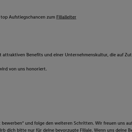
 Werbung auszuspielen. Hierzu wird von uns und einem der anderen obe
shwert umgewandelte E-Mail-Adresse in gemeinsamer Verantwortlichkeit
it top Aufstiegschancen zum
Filialleiter
ns, der Utiq SA/NV („Utiq“) und Ihrem
Telekommunikationsnetzbetreib
l-Diensten einzusetzen. Utiq prüft zunächst anhand Ihrer IP-Adresse, o
 das der Fall ist, gibt Utiq Ihre IP-Adresse an Ihren Netzbetreiber weit
denkonto-Referenz, wie z.B. Ihrer Mobilfunknummer, eine Kennung für 
verwenden, um Sie wiederzuerkennen und Erkenntnisse über Ihr Nutz
it attraktiven Benefits und einer Unternehmenskultur, die auf Zu
sen. Insbesondere können Sie mittels dieser Technologie auch auf Dien
n betrieben werden, damit wir Ihnen dort personalisierte Werbung auss
ird von uns honoriert.
ng speziell zur Nutzung der Utiq-Technologie - zusätzlich zur weiter un
illigung generell zu widerrufen - jederzeit auch über
das Datenschutzpo
er „Anpassen“/„Nutzung der Telekommunikations-basierten Utiq-Techno
Ende dieser Einwilligung (nur für die Lidl-Dienste) widerrufen. Weite
nschutzbestimmungen von Utiq
.
 „Ablehnen“ können Sie nur den Einsatz notwendiger Techniken zulas
 stimmen Sie allen Verarbeitungen zu sämtlichen vorgenannten Zweck
artner zu. Weitere Informationen, auch zur Speicherdauer der Daten u
t bewerben“ und folge den weiteren Schritten. Wir freuen uns auf
rzeit mit Wirkung für die Zukunft zu widerrufen, finden Sie in unseren
b dich bitte nur für deine bevorzugte Filiale. Wenn uns deine 