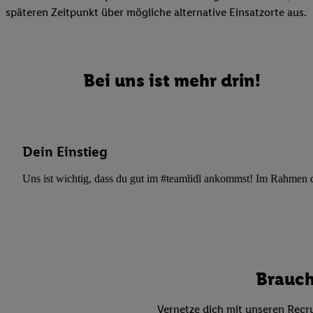
Datenschutzbestimmu
späteren Zeitpunkt über mögliche alternative Einsatzorte aus.
Verwendungszwecke ode
und Funktionen im Ra
Gewährleistung der Si
Anzeige von Werbung u
Bei uns ist mehr drin!
Verknüpfung verschiede
Messung des Erfolgs 
Technologie für digita
Verwendung genauer
Dein Einstieg
oder Zugriff auf I
von Zielgruppen d
Uns ist wichtig, dass du gut im #teamlidl ankommst! Im Rahmen dei
reduzierter Daten
zur Auswahl person
Liste der Partn
Brauch
Vernetze dich mit unseren Recru