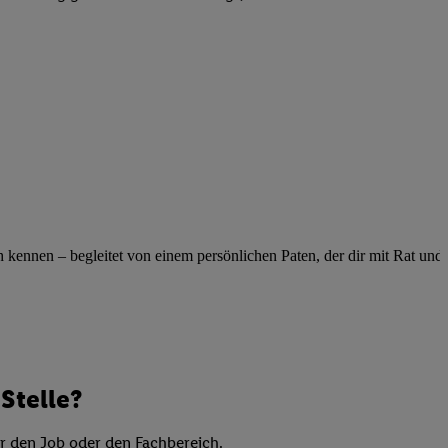
elne
ig benannten Zwecke
g, Bereitstellung und
dlichen Quellen,
telter Informationen,
-basierten Utiq-
 Speichern von
ngebote. Analyse
ellen. Verwendung
ennen – begleitet von einem persönlichen Paten, der dir mit Rat und Ta
ung von Profilen
Stelle?
er den Job oder den Fachbereich.