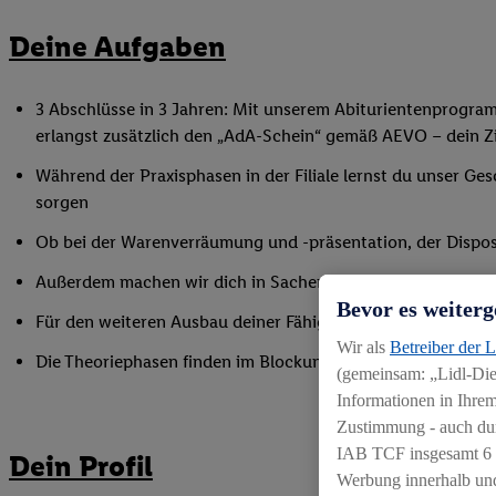
Deine Aufgaben
3 Abschlüsse in 3 Jahren: Mit unserem Abiturientenprogra
erlangst zusätzlich den „AdA-Schein“ gemäß AEVO – dein Ziel
Während der Praxisphasen in der Filiale lernst du unser Ges
sorgen
Ob bei der Warenverräumung und -präsentation, der Disposi
Außerdem machen wir dich in Sachen Mitarbeiterführung fi
Bevor es weiterg
Für den weiteren Ausbau deiner Fähigkeiten nimmst du an 
Wir als
Betreiber der 
Die Theoriephasen finden im Blockunterricht an einem ex
(gemeinsam: „Lidl-Dien
Informationen in Ihrem
Zustimmung - auch dur
IAB TCF insgesamt
6
Dein Profil
Werbung innerhalb und