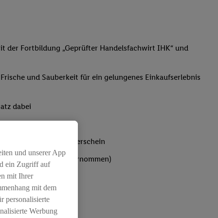
t der Fortbildung „Geprüfter Handelsfachwirt IHK“ und
, Frische und Sauberkeit für ein gelungenes Einkaufserlebnis
atz dabei
bst du den IHK-Ausbilderschein
eiten und unserer App
ten werden von Lidl übernommen)
 ein Zugriff auf
n mit Ihrer
ammenhang mit dem
r personalisierte
nalisierte Werbung