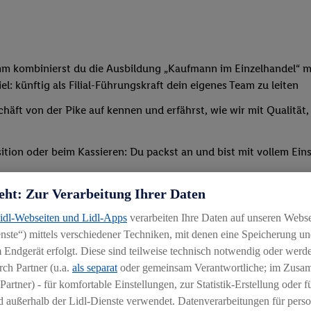
mm kombinierst du die Ausbildung „Kaufmann im Einzelhandel“ mi
: künftig als Filial-Führungskraft dein eigenes Team zu leiten
chäft von der Pike auf kennen und erfährst, wie wir mit Qualität
tion oder beim Kassieren: Du packst an und bist mit vollem Eins
t, sodass du bald deine erste eigene Schicht übernehmen kannst
eht: Zur Verarbeitung Ihrer Daten
verschiedenen Schulungen und Seminaren teil – außerdem erwir
Lidl-Webseiten und Lidl-Apps
verarbeiten Ihre Daten auf unseren Webs
ternen Bildungszentrum statt (etwaige Reise-/Übernachtungskos
ste“) mittels verschiedener Techniken, mit denen eine Speicherung und
 Endgerät erfolgt. Diese sind teilweise technisch notwendig oder werde
ch Partner (u.a.
als separat
oder gemeinsam Verantwortliche; im Zus
Partner) - für komfortable Einstellungen, zur Statistik-Erstellung oder fü
 außerhalb der Lidl-Dienste verwendet. Datenverarbeitungen für perso