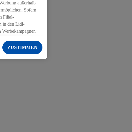
 Werbung außerhalb
ermöglichen. Sofern
 Filial-
 in den Lidl-
on Werbekampagnen
 anderen Diensten
ZUSTIMMEN
ng der Lidl-Dienste,
er Geschlecht -
g einschließlich dem
von Zielgruppen
erarbeitungen auch
on Angeboten sowie
ich in Ihr
ail-Adresse von uns
 um daraus eine
 sogleich
zu erkennen und