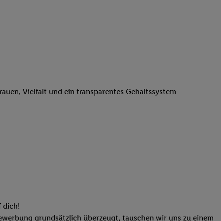
n genannten Partner
 verarbeitet.
er
, die Utiq-
b die Technologie für
er, der anhand der IP-
Utiq erstellt. Wir
ungsverhalten in den
trauen, Vielfalt und ein transparentes Gehaltssystem
sten wiedererkannt
pielen können. Sie
ten erläuterten
rtal von Utiq
logie für digitales
re Informationen
sen. Durch einen
en unter Einbindung
nd zu Ihrem Recht,
 dich!
Bewerbung grundsätzlich überzeugt, tauschen wir uns zu einem