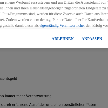
um eigene Werbung auszusteuern und um Dritten die Ausspielung von
her und praktischer Teil)
 die Ihnen und Ihren Haushaltsangehörigen zugeordneten Endgeräte zu 
dl Plus-Programms sind, werden für diese Zwecke auch Daten aus Ihrem
 des Handels
tet. Zudem werden einem der o.g. Partner Daten über Ihr Kaufverhalten
rtungsbereitschaft
 gestellt, damit dieser als
eigenständig Verantwortlicher
den Erfolg v
essen kann.
zu bewegen
lisierter Werbung basiert auf der Generierung von auch mit Daten von
ABLEHNEN
ANPASSEN
ngszeiten deiner Filiale
en. Dies umfasst die Zusammenführung von Daten (z.B. über Ihre Nutzu
en Lidl-Diensten, Informationen aus Ihrem Kundenkonto - z.B. Alter od
andortdaten) auch über verschiedene Endgeräte und Lidl-Dienste hinwe
er dem Zugriff auf Informationen auf Ihren Endgeräten zur Erstellung 
en). Im Zusammenhang mit dem Ausspielen dieser Werbung erfolgen V
gsmessung der Werbung, zur Zielgruppenforschung, zur Entwicklung v
rung und Optimierung dieser Werbeausspielungen.
nachtsgeld
ustimmung dazu erteilen und danach ein Lidl Plus-Konto erstellen bzw. s
-Konto einloggen, kann darüber hinaus auch Ihre dort angegebene E-M
wortlichkeit mit einem der oben genannten Partner verwendet werden,
von immer mehr Verantwortung
ng zu erstellen (die sogenannte EUID), die wir sodann ähnlich wie die
 durch erfahrene Ausbilder und einen persönlichen Paten
nung verwenden können, um Sie in von Dritten betriebenen Diensten 