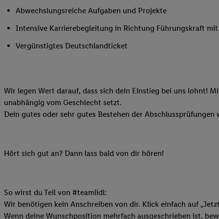
Ihnen personalisierte
Abwechslungsreiche Aufgaben und Projekte
auch Ihre in einen Ha
Intensive Karrierebegleitung in Richtung Führungskraft m
Zudem erlauben Sie u
Technologie in den Lid
Vergünstigtes Deutschlandticket
Sie verfügbar ist. Wenn
Adresse und einer Kun
werden diese Kennung 
Wir legen Wert darauf, dass sich dein Einstieg bei uns lohnt! M
Lidl-Diensten zu erfas
unabhängig vom Geschlecht setzt.
werden, die von Dritte
Dein gutes oder sehr gutes Bestehen der Abschlussprüfungen w
können Ihre Einwilligu
Möglichkeit, Ihre Einw
(„consenthub“)
oder üb
Marketing“ am unteren 
Hört sich gut an? Dann lass bald von dir hören!
finden Sie in den
Date
Durch einen Klick auf
Klick auf „Zustimmen“
So wirst du Teil von #teamlidl:
sämtlicher genannten P
Wir benötigen kein Anschreiben von dir. Klick einfach auf „Jetz
Ihre Einwilligung jede
Wenn deine Wunschposition mehrfach ausgeschrieben ist, bewir