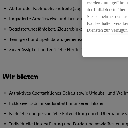
werden durchgeführt, 
Abitur oder Fachhochschulreife (abgeschlossener theoretisc
der Lidl-Dienste über
Sie Teilnehmer des Li
Engagierte Arbeitsweise und Lust auf die dynamische Welt
Kaufverhalten verarbei
Begeisterungsfähigkeit, Zielstrebigkeit und hohe Verantwo
Diensten zur Verfügung
seiner Auftraggeber m
Teamgeist und Spaß daran, gemeinsam mit anderen etwas 
Die Erstellung persona
Zuverlässigkeit und zeitliche Flexibilität innerhalb der Öffnu
angereicherten Profil
Ihr Kaufverhalten in d
sowie Ihre genauen St
Speichern von und/ od
Wir bieten
(sogenannten Segment
zur Leistungs-/ Erfol
zur technischen Siche
Attraktives übertarifliches
Gehalt
sowie Urlaubs- und Weih
Sofern Sie hier Ihre Z
Exklusiver 5 % Einkaufsrabatt in unseren Filialen
bestehendes Lidl Plus
in gemeinsamer Verant
Fachliche und persönliche Entwicklung durch Übernahme 
spezielle Online-Kennu
Individuelle Unterstützung und Förderung sowie Betreuung
beschriebene Utiq-Ken