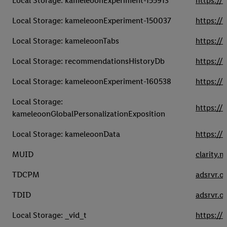
Local Storage: kameleoonExperiment-155913
https://
Local Storage: kameleoonExperiment-150037
https://
Local Storage: kameleoonTabs
https://
Local Storage: recommendationsHistoryDb
https://
Local Storage: kameleoonExperiment-160538
https://
Local Storage:
https://
kameleoonGlobalPersonalizationExposition
Local Storage: kameleoonData
https://
MUID
clarity.m
TDCPM
adsrvr.o
TDID
adsrvr.o
Local Storage: _vid_t
https://