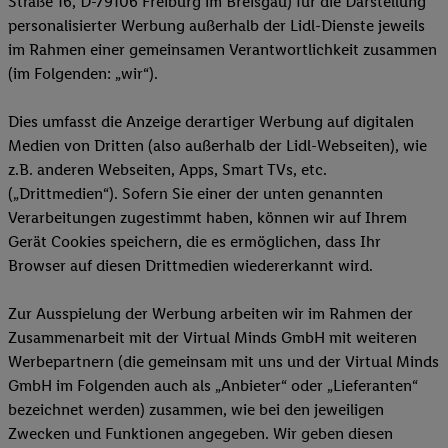
Straße 16, D-79106 Freiburg im Breisgau) für die Darstellung
Durch einen Klick auf „Ablehnen“ können Sie nur den Einsatz n
personalisierter Werbung außerhalb der Lidl-Dienste jeweils
Techniken zulassen. Durch einen Klick auf „Zustimmen“ stimmen 
im Rahmen einer gemeinsamen Verantwortlichkeit zusammen
Verarbeitungen zu sämtlichen vorgenannten Zwecken unter Einbi
(im Folgenden: „wir“).
genannten Partner zu. Weitere Informationen, auch zur Speicherd
und zu Ihrem Recht, Ihre Einwilligung jederzeit mit Wirkung für 
Dies umfasst die Anzeige derartiger Werbung auf digitalen
widerrufen, finden Sie in unseren
Datenschutzbestimmungen
.
Die
Medien von Dritten (also außerhalb der Lidl-Webseiten), wie
Sie hier.
Unter „Anpassen“ können Sie einzelne Verwendungszwe
z.B. anderen Webseiten, Apps, Smart TVs, etc.
zulassen; das gilt auch für die nachfolgend schlagwortartig bena
(„Drittmedien“). Sofern Sie einer der unten genannten
Funktionen im Rahmen des Einsatzes des IAB TCF für Werbung
Verarbeitungen zugestimmt haben, können wir auf Ihrem
Erfolgsmessung:
Gerät Cookies speichern, die es ermöglichen, dass Ihr
Gewährleistung der Sicherheit, Verhinderung und Aufdeckung v
Browser auf diesen Drittmedien wiedererkannt wird.
Fehlerbehebung, Bereitstellung und Anzeige von Werbung und In
Abgleichung und Kombination von Daten aus unterschiedlichen 
Zur Ausspielung der Werbung arbeiten wir im Rahmen der
Verknüpfung verschiedener Endgeräte, Identifikation von Geräte
Zusammenarbeit mit der Virtual Minds GmbH mit weiteren
automatisch übermittelter Informationen, Messung des Erfolgs vo
Werbepartnern (die gemeinsam mit uns und der Virtual Minds
Werbekampagnen durch TTD und Nutzung der Telekommunikatio
GmbH im Folgenden auch als „Anbieter“ oder „Lieferanten“
Utiq-Technologie für digitales Marketing, sowie:
bezeichnet werden) zusammen, wie bei den jeweiligen
Verwendung genauer Standortdaten. Erstellung von Profilen für 
Zwecken und Funktionen angegeben. Wir geben diesen