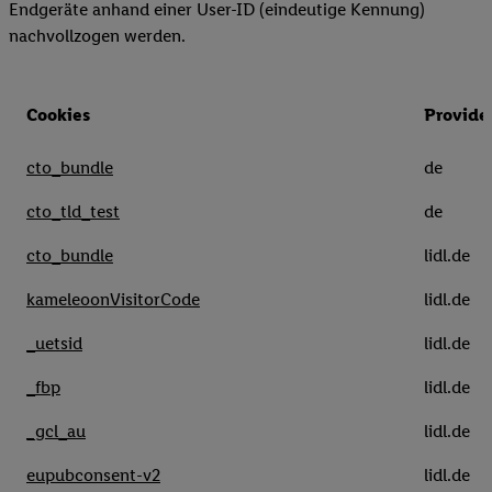
Endgeräte anhand einer User-ID (eindeutige Kennung)
nachvollzogen werden.
Cookies
Provide
cto_bundle
de
cto_tld_test
de
cto_bundle
lidl.de
kameleoonVisitorCode
lidl.de
_uetsid
lidl.de
_fbp
lidl.de
_gcl_au
lidl.de
eupubconsent-v2
lidl.de