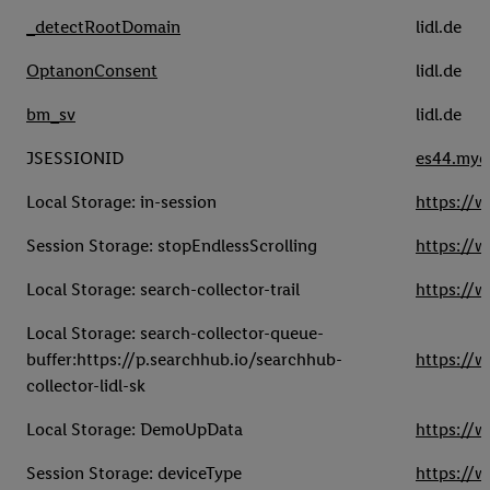
_detectRootDomain
lidl.de
OptanonConsent
lidl.de
bm_sv
lidl.de
JSESSIONID
es44.mycl
Local Storage: in-session
https://w
Session Storage: stopEndlessScrolling
https://w
Local Storage: search-collector-trail
https://w
Local Storage: search-collector-queue-
buffer:https://p.searchhub.io/searchhub-
https://w
collector-lidl-sk
Local Storage: DemoUpData
https://w
Session Storage: deviceType
https://w