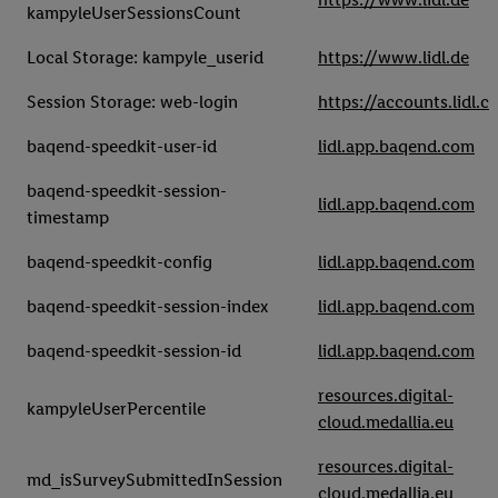
kampyleUserSessionsCount
Local Storage: kampyle_userid
https://www.lidl.de
Session Storage: web-login
https://accounts.lidl.c
baqend-speedkit-user-id
lidl.app.baqend.com
baqend-speedkit-session-
lidl.app.baqend.com
timestamp
baqend-speedkit-config
lidl.app.baqend.com
baqend-speedkit-session-index
lidl.app.baqend.com
baqend-speedkit-session-id
lidl.app.baqend.com
resources.digital-
kampyleUserPercentile
cloud.medallia.eu
resources.digital-
md_isSurveySubmittedInSession
cloud.medallia.eu