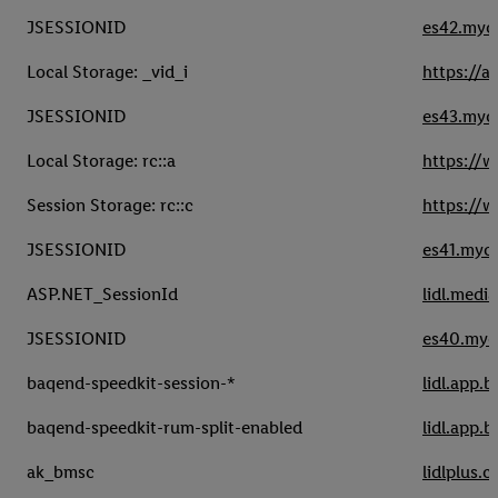
JSESSIONID
es42.mycl
Local Storage: _vid_i
https://a
JSESSIONID
es43.mycl
Local Storage: rc::a
https://
Session Storage: rc::c
https://
JSESSIONID
es41.mycl
ASP.NET_SessionId
lidl.medi
JSESSIONID
es40.mycl
baqend-speedkit-session-*
lidl.app.
baqend-speedkit-rum-split-enabled
lidl.app.
ak_bmsc
lidlplus.