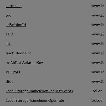
__rtbh.lid
www.lidl
tug
www.lidl
adSessionId
www.lidl
TUG
www.lidl
axd
www.lidl
track_device_id
www.lidl
msAbTestVariationKey
www.lidl
PPERSO
www.lidl
dtou
www.lidl
Local Storage: kameleoonRequestEvents
Lidl.de
Local Storage: kameleoonOpenTabs
Lidl.de