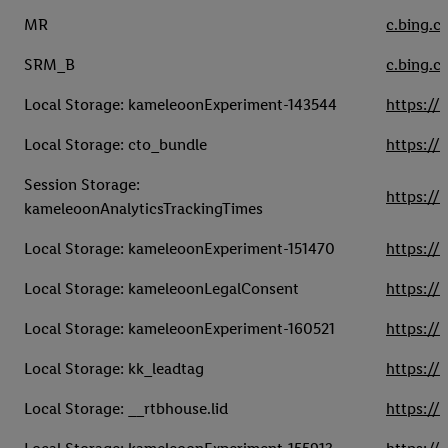
MR
c.bing.c
SRM_B
c.bing.c
Local Storage: kameleoonExperiment-143544
https://
Local Storage: cto_bundle
https://
Session Storage:
https://
kameleoonAnalyticsTrackingTimes
Local Storage: kameleoonExperiment-151470
https://
Local Storage: kameleoonLegalConsent
https://
Local Storage: kameleoonExperiment-160521
https://
Local Storage: kk_leadtag
https://
Local Storage: __rtbhouse.lid
https://