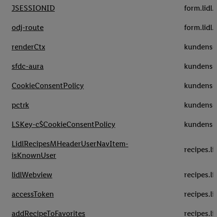
JSESSIONID
form.lidl.
odj-route
form.lidl.
renderCtx
kundenser
sfdc-aura
kundenser
CookieConsentPolicy
kundenser
pctrk
kundenser
LSKey-c$CookieConsentPolicy
kundenser
LidlRecipesMHeaderUserNavItem-
recipes.l
isKnownUser
lidlWebview
recipes.l
accessToken
recipes.l
addRecipeToFavorites
recipes.l