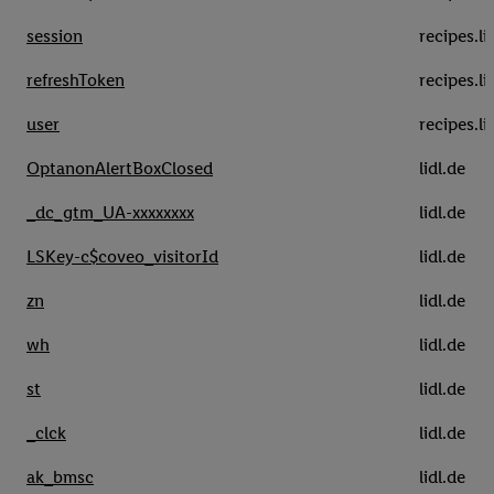
session
recipes.l
refreshToken
recipes.l
user
recipes.l
OptanonAlertBoxClosed
lidl.de
_dc_gtm_UA-xxxxxxxx
lidl.de
LSKey-c$coveo_visitorId
lidl.de
zn
lidl.de
wh
lidl.de
st
lidl.de
_clck
lidl.de
ak_bmsc
lidl.de