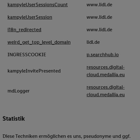
kampyleUserSessionsCount
www.lidl.de
kampyleUserSession
www.lidl.de
i18n_redirected
www.lidl.de
weird_get_top_level_domain
lidl.de
INGRESSCOOKIE
p.searchhub.io
resources.digital-
kampyleInvitePresented
cloud.medallia.eu
resources.digital-
mdLogger
cloud.medallia.eu
Statistik
Diese Techniken ermöglichen es uns, pseudonyme und ggf.