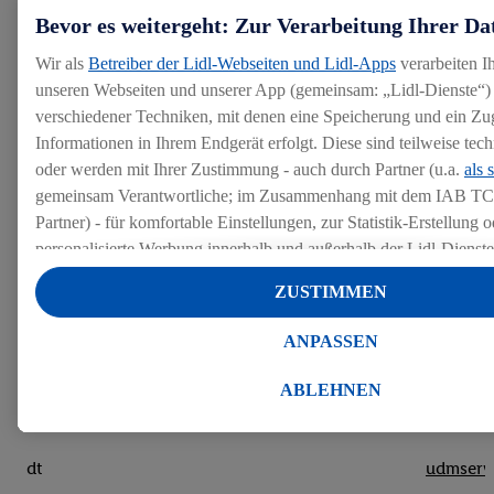
nocooki
Bevor es weitergeht: Zur Verarbeitung Ihrer Da
https:/
Wir als
Betreiber der Lidl-Webseiten und Lidl-Apps
verarbeiten I
Session Storage: yt-remote-fast-check-period
nocooki
unseren Webseiten und unserer App (gemeinsam: „Lidl-Dienste“) 
verschiedener Techniken, mit denen eine Speicherung und ein Zug
https:/
Local Storage: yt-player-headers-readable
Informationen in Ihrem Endgerät erfolgt. Diese sind teilweise te
nocooki
oder werden mit Ihrer Zustimmung - auch durch Partner (u.a.
als 
https:/
gemeinsam Verantwortliche; im Zusammenhang mit dem IAB TC
Local Storage: yt-remote-device-id
nocooki
Partner) - für komfortable Einstellungen, zur Statistik-Erstellung o
personalisierte Werbung innerhalb und außerhalb der Lidl-Dienst
https:/
Datenverarbeitungen für personalisierte Werbung werden durchge
Session Storage: yt-remote-session-app
nocooki
ZUSTIMMEN
Werbung auszusteuern und um Dritten die Ausspielung von Werb
Lidl-Dienste über die Ihnen und Ihren Haushaltsangehörigen zug
DTU
lidl.med
ANPASSEN
Endgeräte zu ermöglichen. Sofern Sie Teilnehmer des Lidl Plus-
rtbh
udmserv
werden für diese Zwecke auch Daten aus Ihrem Filial-Kaufverhalte
ABLEHNEN
Zudem werden einem der o.g. Partner Daten über Ihr Kaufverhalte
udmts
udmserv
Diensten zur Verfügung gestellt, damit dieser als
eigenständig Ver
Erfolg von Werbekampagnen seiner Auftraggeber messen kann.
dt
udmserv
Die Erstellung personalisierter Werbung basiert auf der Generier