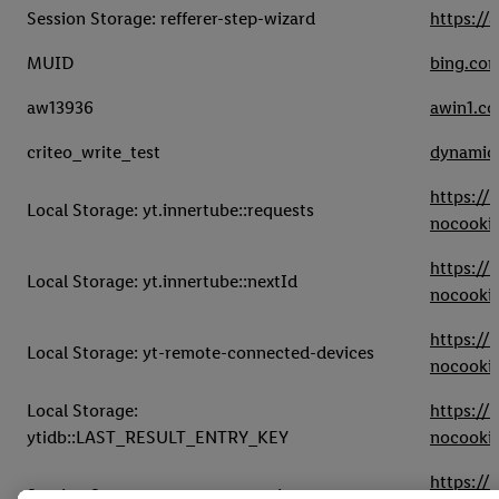
Session Storage: refferer-step-wizard
https://
MUID
bing.co
aw13936
awin1.c
criteo_write_test
dynamic.
https:/
Local Storage: yt.innertube::requests
nocooki
https:/
Local Storage: yt.innertube::nextId
nocooki
https:/
Local Storage: yt-remote-connected-devices
nocooki
Local Storage:
https:/
ytidb::LAST_RESULT_ENTRY_KEY
nocooki
https:/
Session Storage: yt-remote-session-name