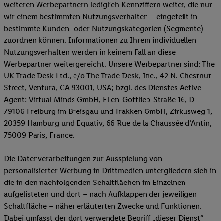
Werbung. Speichern von oder Zugriff auf Informationen auf ei
weiteren Werbepartnern lediglich Kennziffern weiter, die nur
Entwicklung und Verbesserung der Angebote. Analyse von Zie
wir einem bestimmten Nutzungsverhalten – eingeteilt in
Statistiken oder Kombinationen von Daten aus verschiedenen Q
bestimmte Kunden- oder Nutzungskategorien (Segmente) –
Verwendung reduzierter Daten zur Auswahl von Werbeanzeige
zuordnen können. Informationen zu Ihrem individuellen
Werbeleistung. Verwendung von Profilen zur Auswahl personali
Nutzungsverhalten werden in keinem Fall an diese
Werbung.
Werbepartner weitergereicht. Unsere Werbepartner sind: The
UK Trade Desk Ltd., c/o The Trade Desk, Inc., 42 N. Chestnut
Liste der Partner (Lieferanten)
Street, Ventura, CA 93001, USA; bzgl. des Dienstes Active
Agent: Virtual Minds GmbH, Ellen-Gottlieb-Straße 16, D-
79106 Freiburg im Breisgau und Trakken GmbH, Zirkusweg 1,
20359 Hamburg und Equativ, 66 Rue de la Chaussée d’Antin,
75009 Paris, France.
Die Datenverarbeitungen zur Ausspielung von
personalisierter Werbung in Drittmedien untergliedern sich in
die in den nachfolgenden Schaltflächen im Einzelnen
aufgelisteten und dort – nach Aufklappen der jeweiligen
Schaltfläche – näher erläuterten Zwecke und Funktionen.
Dabei umfasst der dort verwendete Begriff „dieser Dienst“