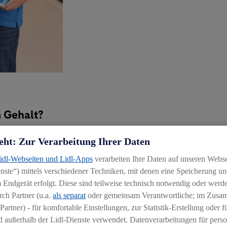
n Gehalt?
eht: Zur Verarbeitung Ihrer Daten
 1. Jahr,
1.350 €/Monat
im 2. Jahr und
1.500 €/Monat
im 3. Jahr
teamlidl so richtig wohlfühlen kannst. Worauf wartest du noch? B
Lidl-Webseiten und Lidl-Apps
verarbeiten Ihre Daten auf unseren Webs
ste“) mittels verschiedener Techniken, mit denen eine Speicherung und
 Endgerät erfolgt. Diese sind teilweise technisch notwendig oder werde
ch Partner (u.a.
als separat
oder gemeinsam Verantwortliche; im Zus
Partner) - für komfortable Einstellungen, zur Statistik-Erstellung oder fü
 außerhalb der Lidl-Dienste verwendet. Datenverarbeitungen für perso