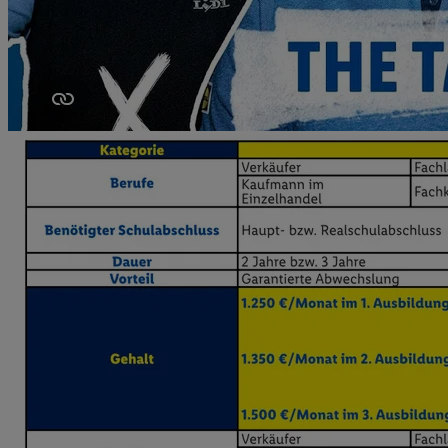
Ihnen personalisierte
auch Ihre in einen Ha
Zudem erlauben Sie u
Technologie in den Lid
Sie verfügbar ist. Wenn
Adresse und einer Kun
werden diese Kennung 
Lidl-Diensten zu erfas
werden, die von Dritte
können Ihre Einwilligu
Möglichkeit, Ihre Einw
(„consenthub“)
oder üb
Marketing“ am unteren 
finden Sie in den
Date
Durch einen Klick auf
Klick auf „Zustimmen“
sämtlicher genannten P
Ihre Einwilligung jede