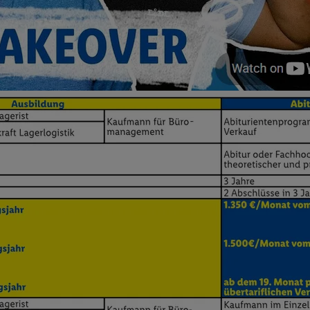
 Werbung auszuspielen. Hierzu wird von uns und einem der anderen obe
shwert umgewandelte E-Mail-Adresse in gemeinsamer Verantwortlichkeit
ns, der Utiq SA/NV („Utiq“) und Ihrem
Telekommunikationsnetzbetreib
l-Diensten einzusetzen. Utiq prüft zunächst anhand Ihrer IP-Adresse, o
 das der Fall ist, gibt Utiq Ihre IP-Adresse an Ihren Netzbetreiber weit
denkonto-Referenz, wie z.B. Ihrer Mobilfunknummer, eine Kennung für 
verwenden, um Sie wiederzuerkennen und Erkenntnisse über Ihr Nutz
sen. Insbesondere können Sie mittels dieser Technologie auch auf Dien
n betrieben werden, damit wir Ihnen dort personalisierte Werbung auss
ng speziell zur Nutzung der Utiq-Technologie - zusätzlich zur weiter un
illigung generell zu widerrufen - jederzeit auch über
das Datenschutzpo
er „Anpassen“/„Nutzung der Telekommunikations-basierten Utiq-Techno
Ende dieser Einwilligung (nur für die Lidl-Dienste) widerrufen. Weite
nschutzbestimmungen von Utiq
.
 „Ablehnen“ können Sie nur den Einsatz notwendiger Techniken zulas
 stimmen Sie allen Verarbeitungen zu sämtlichen vorgenannten Zweck
artner zu. Weitere Informationen, auch zur Speicherdauer der Daten u
rzeit mit Wirkung für die Zukunft zu widerrufen, finden Sie in unseren