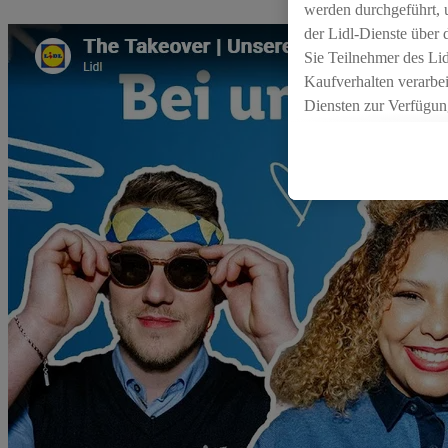
werden durchgeführt, 
der Lidl-Dienste über
Sie Teilnehmer des Li
Kaufverhalten verarbei
Diensten zur Verfügung
seiner Auftraggeber m
Die Erstellung persona
angereicherten Profil
Ihr Kaufverhalten in d
sowie Ihre genauen St
Speichern von und/ od
(sogenannten Segment
zur Leistungs-/ Erfol
zur technischen Siche
Sofern Sie hier Ihre Z
bestehendes Lidl Plus
in gemeinsamer Verant
spezielle Online-Kennu
beschriebene Utiq-Ken