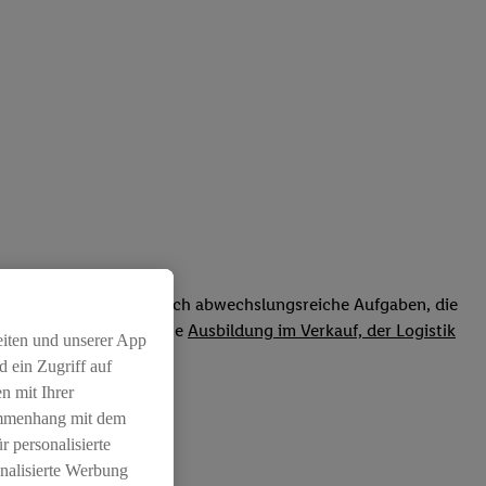
! Außerdem erwarten dich abwechslungsreiche Aufgaben, die
ewirb dich jetzt für eine
Ausbildung im Verkauf, der Logistik
eiten und unserer App
 ein Zugriff auf
n mit Ihrer
ammenhang mit dem
r personalisierte
nalisierte Werbung