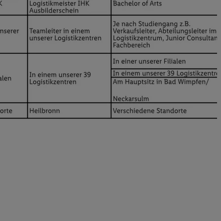
elne
ig benannten Zwecke
g, Bereitstellung und
dlichen Quellen,
telter Informationen,
-basierten Utiq-
 Speichern von
ngebote. Analyse
ellen. Verwendung
ung von Profilen