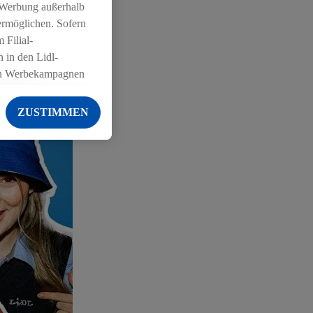
 Werbung außerhalb
ermöglichen. Sofern
 Filial-
 in den Lidl-
on Werbekampagnen
 anderen Diensten
ZUSTIMMEN
ng der Lidl-Dienste,
er Geschlecht -
g einschließlich dem
von Zielgruppen
erarbeitungen auch
on Angeboten sowie
ich in Ihr
ail-Adresse von uns
 um daraus eine
 sogleich
zu erkennen und