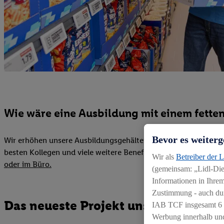
Wie wäre eine Ausbildung mit einem fette
Bevor es weiterg
Wir erhöhen unsere Ausbildungsgehälter auf
1.250 €/Monat
im
besten Kollegen und viele weitere Benefits, damit du dich im #
Wir als
Betreiber der 
oder im Büro.
(gemeinsam: „Lidl-Dien
Informationen in Ihrem
Zustimmung - auch dur
Das neueste Projekt unserer Azubis
IAB TCF insgesamt
6
Werbung innerhalb und