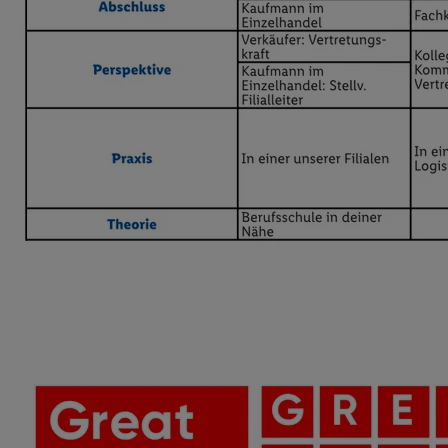
Datenschutzbestimmu
Verwendungszwecke ode
und Funktionen im Ra
Gewährleistung der Si
Anzeige von Werbung u
Verknüpfung verschiede
Messung des Erfolgs 
Technologie für digita
Verwendung genauer
oder Zugriff auf I
von Zielgruppen d
reduzierter Daten
zur Auswahl person
Liste der Partn