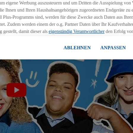
um eigene Werbung auszusteuern und um Dritten die Ausspielung von
 die Ihnen und Ihren Haushaltsangehörigen zugeordneten Endgeräte zu 
dl Plus-Programms sind, werden für diese Zwecke auch Daten aus Ihrem
tet. Zudem werden einem der o.g. Partner Daten über Ihr Kaufverhalten
 gestellt, damit dieser als
eigenständig Verantwortlicher
den Erfolg v
essen kann.
lisierter Werbung basiert auf der Generierung von auch mit Daten von
ABLEHNEN
ANPASSEN
en. Dies umfasst die Zusammenführung von Daten (z.B. über Ihre Nutzu
en Lidl-Diensten, Informationen aus Ihrem Kundenkonto - z.B. Alter od
andortdaten) auch über verschiedene Endgeräte und Lidl-Dienste hinwe
er dem Zugriff auf Informationen auf Ihren Endgeräten zur Erstellung 
en). Im Zusammenhang mit dem Ausspielen dieser Werbung erfolgen V
gsmessung der Werbung, zur Zielgruppenforschung, zur Entwicklung v
rung und Optimierung dieser Werbeausspielungen.
ustimmung dazu erteilen und danach ein Lidl Plus-Konto erstellen bzw. s
-Konto einloggen, kann darüber hinaus auch Ihre dort angegebene E-M
wortlichkeit mit einem der oben genannten Partner verwendet werden,
ng zu erstellen (die sogenannte EUID), die wir sodann ähnlich wie die
nung verwenden können, um Sie in von Dritten betriebenen Diensten 