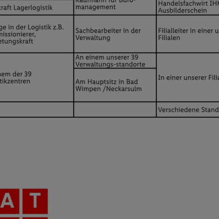
ngen
.
Die Impressen finden Sie hier.
Unter „Anpassen“ können Sie einz
r Partner zulassen; das gilt auch für die nachfolgend schlagwortart
hmen des Einsatzes des IAB TCF für Werbung und Erfolgsmessung:
cherheit, Verhinderung und Aufdeckung von Betrug und Fehlerbehebun
nd Inhalten, Abgleichung und Kombination von Daten aus unterschie
ner Endgeräte, Identifikation von Geräten anhand automatisch übermit
von Werbekampagnen durch TTD und Nutzung der Telekommunikations
les Marketing, sowie:
 Standortdaten. Erstellung von Profilen für personalisierte Werbung.
nformationen auf einem Endgerät. Entwicklung und Verbesserung der A
urch Statistiken oder Kombinationen von Daten aus verschiedenen Qu
 zur Auswahl von Werbeanzeigen. Messung der Werbeleistung. Verwend
alisierter Werbung.
er (Lieferanten)