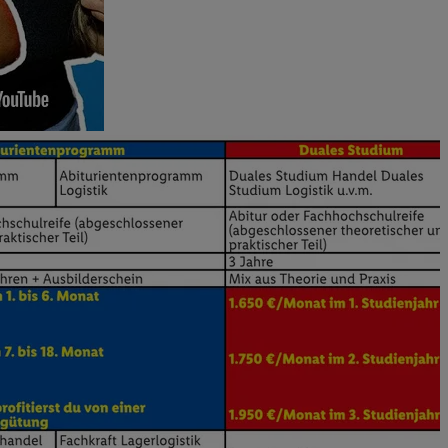
n genannten Partner
 verarbeitet.
er
, die Utiq-
b die Technologie für
er, der anhand der IP-
Utiq erstellt. Wir
ungsverhalten in den
sten wiedererkannt
pielen können. Sie
ten erläuterten
rtal von Utiq
logie für digitales
re Informationen
sen. Durch einen
en unter Einbindung
nd zu Ihrem Recht,