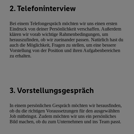
Durch einen Klick auf „Ablehnen“ können Sie nur den Einsatz n
2. Telefoninterview
Techniken zulassen. Durch einen Klick auf „Zustimmen“ stimmen 
Verarbeitungen zu sämtlichen vorgenannten Zwecken unter Einbi
Bei einem Telefongespräch möchten wir uns einen ersten
genannten Partner zu. Weitere Informationen, auch zur Speicherd
Eindruck von deiner Persönlichkeit verschaffen. Außerdem
und zu Ihrem Recht, Ihre Einwilligung jederzeit mit Wirkung für 
klären wir vorab wichtige Rahmenbedingungen, um
widerrufen, finden Sie in unseren
Datenschutzbestimmungen
.
Die
herauszufinden, ob wir zueinander passen. Natürlich hast du
auch die Möglichkeit, Fragen zu stellen, um eine bessere
Sie hier.
Unter „Anpassen“ können Sie einzelne Verwendungszwe
Vorstellung von der Position und ihren Aufgabenbereichen
zulassen; das gilt auch für die nachfolgend schlagwortartig bena
zu erhalten.
Funktionen im Rahmen des Einsatzes des IAB TCF für Werbung
Erfolgsmessung:
Gewährleistung der Sicherheit, Verhinderung und Aufdeckung v
Fehlerbehebung, Bereitstellung und Anzeige von Werbung und In
3. Vorstellungsgespräch
Abgleichung und Kombination von Daten aus unterschiedlichen 
Verknüpfung verschiedener Endgeräte, Identifikation von Geräte
automatisch übermittelter Informationen, Messung des Erfolgs vo
In einem persönlichen Gespräch möchten wir herausfinden,
ob du die richtigen Voraussetzungen für den ausgewählten
Werbekampagnen durch TTD und Nutzung der Telekommunikatio
Job mitbringst. Zudem möchten wir uns ein persönliches
Utiq-Technologie für digitales Marketing, sowie:
Bild machen, ob du zum Unternehmen und ins Team passt.
Verwendung genauer Standortdaten. Erstellung von Profilen für 