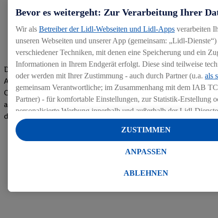
Bevor es weitergeht: Zur Verarbeitung Ihrer Da
Wir als
Betreiber der Lidl-Webseiten und Lidl-Apps
verarbeiten I
unseren Webseiten und unserer App (gemeinsam: „Lidl-Dienste“) 
verschiedener Techniken, mit denen eine Speicherung und ein Zug
Informationen in Ihrem Endgerät erfolgt. Diese sind teilweise te
Die Bewertungen von aktuellen und ehemaligen Mitarbeitern,
oder werden mit Ihrer Zustimmung - auch durch Partner (u.a.
als 
Azubis und externen Bewerbern haben uns zu einer Top
gemeinsam Verantwortliche; im Zusammenhang mit dem IAB TC
Company gemacht. Wir freuen uns über unseren guten Score
Partner) - für komfortable Einstellungen, zur Statistik-Erstellung o
auf dem Arbeitgeber-Bewertungsportal kununu.Hier geht's zu
personalisierte Werbung innerhalb und außerhalb der Lidl-Dienst
den Bewertungen
Datenverarbeitungen für personalisierte Werbung werden durchge
ZUSTIMMEN
Werbung auszusteuern und um Dritten die Ausspielung von Werb
Lidl-Dienste über die Ihnen und Ihren Haushaltsangehörigen zug
ANPASSEN
Endgeräte zu ermöglichen. Sofern Sie Teilnehmer des Lidl Plus-
werden für diese Zwecke auch Daten aus Ihrem Filial-Kaufverhalte
ABLEHNEN
Zudem werden einem der o.g. Partner Daten über Ihr Kaufverhalte
Diensten zur Verfügung gestellt, damit dieser als
eigenständig Ver
Erfolg von Werbekampagnen seiner Auftraggeber messen kann.
Die Erstellung personalisierter Werbung basiert auf der Generier