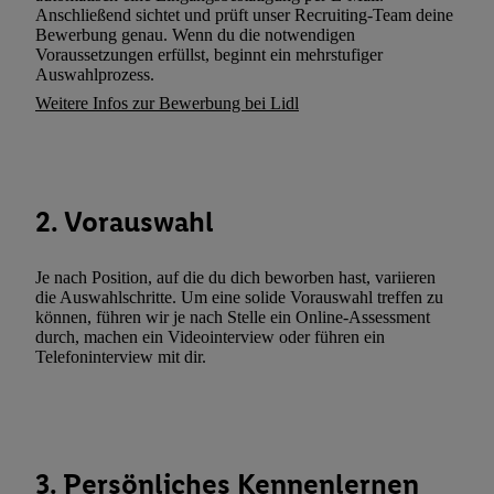
Verarbeitungen zu sämtlichen vorgenannten Zwecken unter Einbi
Anschließend sichtet und prüft unser Recruiting-Team deine
genannten Partner zu. Weitere Informationen, auch zur Speicherd
Bewerbung genau. Wenn du die notwendigen
Voraussetzungen erfüllst, beginnt ein mehrstufiger
und zu Ihrem Recht, Ihre Einwilligung jederzeit mit Wirkung für 
Auswahlprozess.
widerrufen, finden Sie in unseren
Datenschutzbestimmungen
.
Die
Weitere Infos zur Bewerbung bei Lidl
Sie hier.
Unter „Anpassen“ können Sie einzelne Verwendungszwe
zulassen; das gilt auch für die nachfolgend schlagwortartig bena
Funktionen im Rahmen des Einsatzes des IAB TCF für Werbung
Erfolgsmessung:
2. Vorauswahl
Gewährleistung der Sicherheit, Verhinderung und Aufdeckung v
Fehlerbehebung, Bereitstellung und Anzeige von Werbung und In
Abgleichung und Kombination von Daten aus unterschiedlichen 
Je nach Position, auf die du dich beworben hast, variieren
Verknüpfung verschiedener Endgeräte, Identifikation von Geräte
die Auswahlschritte. Um eine solide Vorauswahl treffen zu
können, führen wir je nach Stelle ein Online-Assessment
automatisch übermittelter Informationen, Messung des Erfolgs vo
durch, machen ein Videointerview oder führen ein
Werbekampagnen durch TTD und Nutzung der Telekommunikatio
Telefoninterview mit dir.
Utiq-Technologie für digitales Marketing, sowie:
Verwendung genauer Standortdaten. Erstellung von Profilen für 
Werbung. Speichern von oder Zugriff auf Informationen auf ei
Entwicklung und Verbesserung der Angebote. Analyse von Zie
3. Persönliches Kennenlernen
Statistiken oder Kombinationen von Daten aus verschiedenen Q