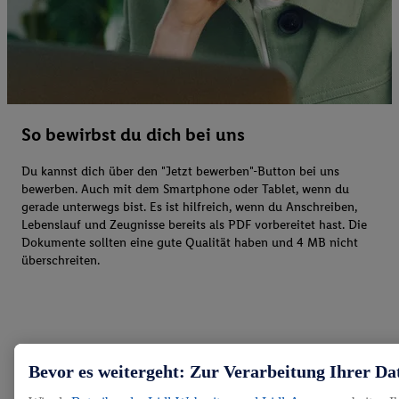
So bewirbst du dich bei uns
Du kannst dich über den "Jetzt bewerben"-Button bei uns
bewerben. Auch mit dem Smartphone oder Tablet, wenn du
gerade unterwegs bist. Es ist hilfreich, wenn du Anschreiben,
Lebenslauf und Zeugnisse bereits als PDF vorbereitet hast. Die
Dokumente sollten eine gute Qualität haben und 4 MB nicht
überschreiten.
Bevor es weitergeht: Zur Verarbeitung Ihrer Da