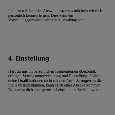
Verwendung reduzierter Daten zur Auswahl von Werbeanzeige
Im letzten Schritt des Auswahlprozesses möchten wir dich
Werbeleistung. Verwendung von Profilen zur Auswahl personali
persönlich kennen lernen. Dies kann ein
Werbung.
Vorstellungsgespräch oder ein Auswahltag sein.
Liste der Partner (Lieferanten)
4. Einstellung
Hast du uns im persönlichen Kennenlernen überzeugt,
erfolgen Vertragsunterzeichnung und Einstellung. Sollten
deine Qualifikationen nicht mit den Anforderungen an die
Stelle übereinstimmen, kann es zu einer Absage kommen.
Du kannst dich aber gerne auf eine andere Stelle bewerben.