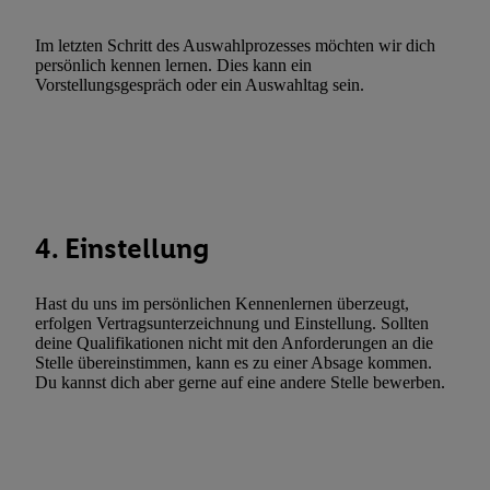
Verwendung reduzierter Daten zur Auswahl von Werbeanzeige
Im letzten Schritt des Auswahlprozesses möchten wir dich
Werbeleistung. Verwendung von Profilen zur Auswahl personali
persönlich kennen lernen. Dies kann ein
Werbung.
Vorstellungsgespräch oder ein Auswahltag sein.
Liste der Partner (Lieferanten)
4. Einstellung
Hast du uns im persönlichen Kennenlernen überzeugt,
erfolgen Vertragsunterzeichnung und Einstellung. Sollten
deine Qualifikationen nicht mit den Anforderungen an die
Stelle übereinstimmen, kann es zu einer Absage kommen.
Du kannst dich aber gerne auf eine andere Stelle bewerben.