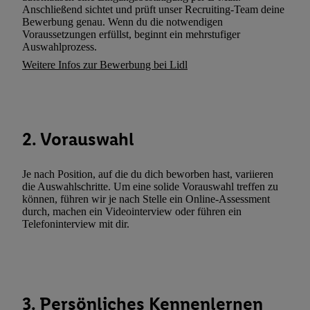
Verarbeitungen zu sämtlichen vorgenannten Zwecken unter Einbi
Anschließend sichtet und prüft unser Recruiting-Team deine
genannten Partner zu. Weitere Informationen, auch zur Speicherd
Bewerbung genau. Wenn du die notwendigen
Voraussetzungen erfüllst, beginnt ein mehrstufiger
und zu Ihrem Recht, Ihre Einwilligung jederzeit mit Wirkung für 
Auswahlprozess.
widerrufen, finden Sie in unseren
Datenschutzbestimmungen
.
Die
Weitere Infos zur Bewerbung bei Lidl
Sie hier.
Unter „Anpassen“ können Sie einzelne Verwendungszwe
zulassen; das gilt auch für die nachfolgend schlagwortartig bena
Funktionen im Rahmen des Einsatzes des IAB TCF für Werbung
Erfolgsmessung:
2. Vorauswahl
Gewährleistung der Sicherheit, Verhinderung und Aufdeckung v
Fehlerbehebung, Bereitstellung und Anzeige von Werbung und In
Abgleichung und Kombination von Daten aus unterschiedlichen 
Je nach Position, auf die du dich beworben hast, variieren
Verknüpfung verschiedener Endgeräte, Identifikation von Geräte
die Auswahlschritte. Um eine solide Vorauswahl treffen zu
können, führen wir je nach Stelle ein Online-Assessment
automatisch übermittelter Informationen, Messung des Erfolgs vo
durch, machen ein Videointerview oder führen ein
Werbekampagnen durch TTD und Nutzung der Telekommunikatio
Telefoninterview mit dir.
Utiq-Technologie für digitales Marketing, sowie:
Verwendung genauer Standortdaten. Erstellung von Profilen für 
Werbung. Speichern von oder Zugriff auf Informationen auf ei
Entwicklung und Verbesserung der Angebote. Analyse von Zie
3. Persönliches Kennenlernen
Statistiken oder Kombinationen von Daten aus verschiedenen Q