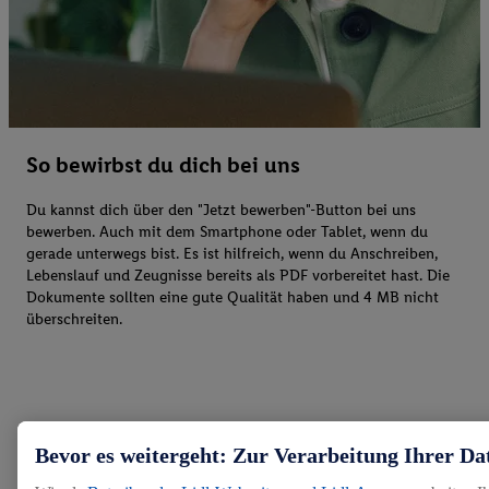
So bewirbst du dich bei uns
Du kannst dich über den "Jetzt bewerben"-Button bei uns
bewerben. Auch mit dem Smartphone oder Tablet, wenn du
gerade unterwegs bist. Es ist hilfreich, wenn du Anschreiben,
Lebenslauf und Zeugnisse bereits als PDF vorbereitet hast. Die
Dokumente sollten eine gute Qualität haben und 4 MB nicht
überschreiten.
Bevor es weitergeht: Zur Verarbeitung Ihrer Da