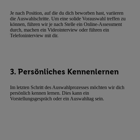
Gewährleistung der Sicherheit, Verhinderung und Aufdeckung v
Fehlerbehebung, Bereitstellung und Anzeige von Werbung und In
Je nach Position, auf die du dich beworben hast, variieren
die Auswahlschritte. Um eine solide Vorauswahl treffen zu
Abgleichung und Kombination von Daten aus unterschiedlichen 
können, führen wir je nach Stelle ein Online-Assessment
Verknüpfung verschiedener Endgeräte, Identifikation von Geräte
durch, machen ein Videointerview oder führen ein
automatisch übermittelter Informationen, Messung des Erfolgs vo
Telefoninterview mit dir.
Werbekampagnen durch TTD und Nutzung der Telekommunikatio
Utiq-Technologie für digitales Marketing, sowie:
Verwendung genauer Standortdaten. Erstellung von Profilen für 
Werbung. Speichern von oder Zugriff auf Informationen auf ei
3. Persönliches Kennenlernen
Entwicklung und Verbesserung der Angebote. Analyse von Zie
Statistiken oder Kombinationen von Daten aus verschiedenen Q
Im letzten Schritt des Auswahlprozesses möchten wir dich
Verwendung reduzierter Daten zur Auswahl von Werbeanzeige
persönlich kennen lernen. Dies kann ein
Werbeleistung. Verwendung von Profilen zur Auswahl personali
Vorstellungsgespräch oder ein Auswahltag sein.
Werbung.
Liste der Partner (Lieferanten)