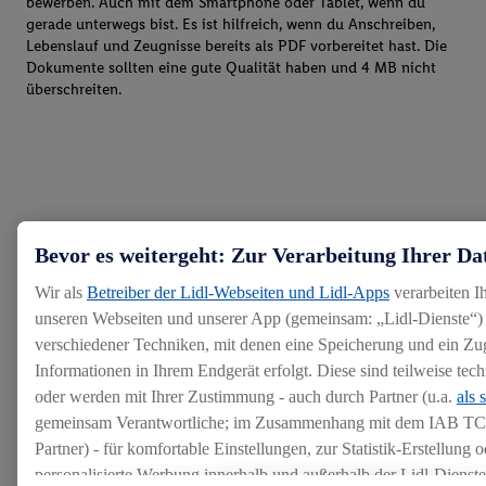
bewerben. Auch mit dem Smartphone oder Tablet, wenn du
gerade unterwegs bist. Es ist hilfreich, wenn du Anschreiben,
Lebenslauf und Zeugnisse bereits als PDF vorbereitet hast. Die
Dokumente sollten eine gute Qualität haben und 4 MB nicht
überschreiten.
Bevor es weitergeht: Zur Verarbeitung Ihrer Da
Wir als
Betreiber der Lidl-Webseiten und Lidl-Apps
verarbeiten I
unseren Webseiten und unserer App (gemeinsam: „Lidl-Dienste“) 
verschiedener Techniken, mit denen eine Speicherung und ein Zug
Informationen in Ihrem Endgerät erfolgt. Diese sind teilweise te
oder werden mit Ihrer Zustimmung - auch durch Partner (u.a.
als 
gemeinsam Verantwortliche; im Zusammenhang mit dem IAB TC
Partner) - für komfortable Einstellungen, zur Statistik-Erstellung o
personalisierte Werbung innerhalb und außerhalb der Lidl-Dienst