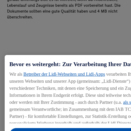
Lebenslauf und Zeugnisse bereits als PDF vorbereitet hast. Die
Dokumente sollten eine gute Qualität haben und 4 MB nicht
überschreiten.
Bevor es weitergeht: Zur Verarbeitung Ihrer Da
Wir als
Betreiber der Lidl-Webseiten und Lidl-Apps
verarbeiten I
unseren Webseiten und unserer App (gemeinsam: „Lidl-Dienste“) 
verschiedener Techniken, mit denen eine Speicherung und ein Zug
Informationen in Ihrem Endgerät erfolgt. Diese sind teilweise te
oder werden mit Ihrer Zustimmung - auch durch Partner (u.a.
als 
gemeinsam Verantwortliche; im Zusammenhang mit dem IAB TC
Partner) - für komfortable Einstellungen, zur Statistik-Erstellung o
personalisierte Werbung innerhalb und außerhalb der Lidl-Dienst
Datenverarbeitungen für personalisierte Werbung werden durchge