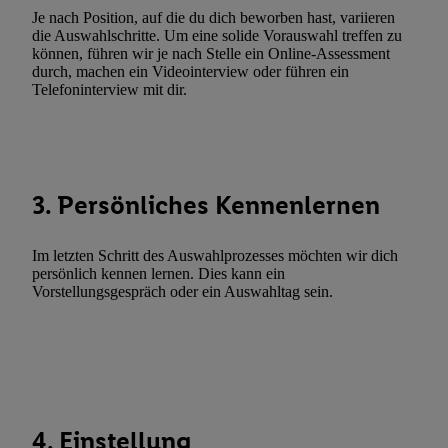
Je nach Position, auf die du dich beworben hast, variieren
Fehlerbehebung, Bereitstellung und Anzeige von Werbung und In
die Auswahlschritte. Um eine solide Vorauswahl treffen zu
Abgleichung und Kombination von Daten aus unterschiedlichen 
können, führen wir je nach Stelle ein Online-Assessment
Verknüpfung verschiedener Endgeräte, Identifikation von Geräte
durch, machen ein Videointerview oder führen ein
Telefoninterview mit dir.
automatisch übermittelter Informationen, Messung des Erfolgs vo
Werbekampagnen durch TTD und Nutzung der Telekommunikatio
Utiq-Technologie für digitales Marketing, sowie:
Verwendung genauer Standortdaten. Erstellung von Profilen für 
3. Persönliches Kennenlernen
Werbung. Speichern von oder Zugriff auf Informationen auf ei
Entwicklung und Verbesserung der Angebote. Analyse von Zie
Statistiken oder Kombinationen von Daten aus verschiedenen Q
Im letzten Schritt des Auswahlprozesses möchten wir dich
Verwendung reduzierter Daten zur Auswahl von Werbeanzeige
persönlich kennen lernen. Dies kann ein
Vorstellungsgespräch oder ein Auswahltag sein.
Werbeleistung. Verwendung von Profilen zur Auswahl personali
Werbung.
Liste der Partner (Lieferanten)
4. Einstellung