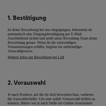
und zu Ihrem Recht, Ihre Einwilligung jederzeit mit Wirkung für 
widerrufen, finden Sie in unseren
Datenschutzbestimmungen
.
Die
Sie hier.
Unter „Anpassen“ können Sie einzelne Verwendungszwe
1. Bestätigung
zulassen; das gilt auch für die nachfolgend schlagwortartig bena
Funktionen im Rahmen des Einsatzes des IAB TCF für Werbung
Erfolgsmessung:
Ist deine Bewerbung bei uns eingegangen, bekommst du
automatisch eine Eingangsbestätigung per E-Mail.
Gewährleistung der Sicherheit, Verhinderung und Aufdeckung v
Anschließend sichtet und prüft unser Recruiting-Team deine
Fehlerbehebung, Bereitstellung und Anzeige von Werbung und In
Bewerbung genau. Wenn du die notwendigen
Abgleichung und Kombination von Daten aus unterschiedlichen 
Voraussetzungen erfüllst, beginnt ein mehrstufiger
Auswahlprozess.
Verknüpfung verschiedener Endgeräte, Identifikation von Geräte
Weitere Infos zur Bewerbung bei Lidl
automatisch übermittelter Informationen, Messung des Erfolgs vo
Werbekampagnen durch TTD und Nutzung der Telekommunikatio
Utiq-Technologie für digitales Marketing, sowie:
Verwendung genauer Standortdaten. Erstellung von Profilen für 
2. Vorauswahl
Werbung. Speichern von oder Zugriff auf Informationen auf ei
Entwicklung und Verbesserung der Angebote. Analyse von Zie
Statistiken oder Kombinationen von Daten aus verschiedenen Q
Je nach Position, auf die du dich beworben hast, variieren
die Auswahlschritte. Um eine solide Vorauswahl treffen zu
Verwendung reduzierter Daten zur Auswahl von Werbeanzeige
können, führen wir je nach Stelle ein Online-Assessment
Werbeleistung. Verwendung von Profilen zur Auswahl personali