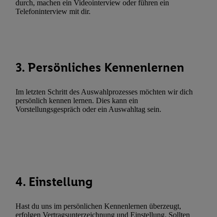
durch, machen ein Videointerview oder führen ein
Werbung.
Telefoninterview mit dir.
Liste der Partner (Lieferanten)
3. Persönliches Kennenlernen
Im letzten Schritt des Auswahlprozesses möchten wir dich
persönlich kennen lernen. Dies kann ein
Vorstellungsgespräch oder ein Auswahltag sein.
4. Einstellung
Hast du uns im persönlichen Kennenlernen überzeugt,
erfolgen Vertragsunterzeichnung und Einstellung. Sollten