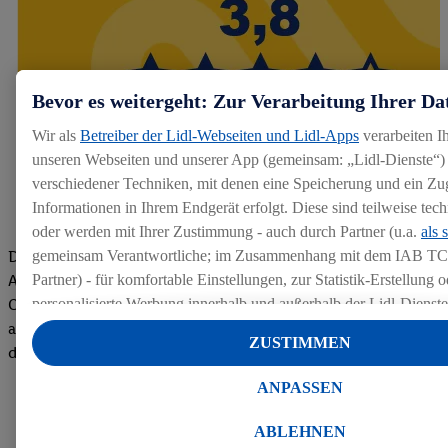
Bevor es weitergeht: Zur Verarbeitung Ihrer Da
Wir als
Betreiber der Lidl-Webseiten und Lidl-Apps
verarbeiten I
unseren Webseiten und unserer App (gemeinsam: „Lidl-Dienste“) 
verschiedener Techniken, mit denen eine Speicherung und ein Zug
Informationen in Ihrem Endgerät erfolgt. Diese sind teilweise te
oder werden mit Ihrer Zustimmung - auch durch Partner (u.a.
als 
Die Bewertungen von aktuellen und ehemaligen Mitarbeitern,
gemeinsam Verantwortliche; im Zusammenhang mit dem IAB TC
Azubis und externen Bewerbern haben uns zu einer Top
Partner) - für komfortable Einstellungen, zur Statistik-Erstellung o
Company gemacht. Wir freuen uns über unseren guten Score
personalisierte Werbung innerhalb und außerhalb der Lidl-Dienst
auf dem Arbeitgeber-Bewertungsportal kununu.Hier geht's zu
Datenverarbeitungen für personalisierte Werbung werden durchge
ZUSTIMMEN
den Bewertungen
Werbung auszusteuern und um Dritten die Ausspielung von Werb
Lidl-Dienste über die Ihnen und Ihren Haushaltsangehörigen zug
ANPASSEN
Endgeräte zu ermöglichen. Sofern Sie Teilnehmer des Lidl Plus-
werden für diese Zwecke auch Daten aus Ihrem Filial-Kaufverhalte
ABLEHNEN
Zudem werden einem der o.g. Partner Daten über Ihr Kaufverhalte