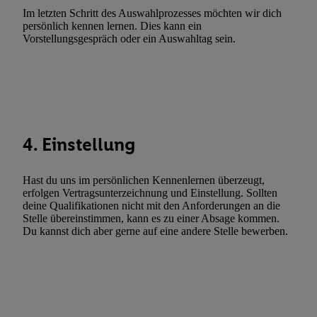
Im letzten Schritt des Auswahlprozesses möchten wir dich
Utiq-Technologie für digitales Marketing, sowie:
persönlich kennen lernen. Dies kann ein
Vorstellungsgespräch oder ein Auswahltag sein.
Verwendung genauer Standortdaten. Erstellung von Profilen für 
Werbung. Speichern von oder Zugriff auf Informationen auf ei
Entwicklung und Verbesserung der Angebote. Analyse von Zie
Statistiken oder Kombinationen von Daten aus verschiedenen Q
Verwendung reduzierter Daten zur Auswahl von Werbeanzeige
Werbeleistung. Verwendung von Profilen zur Auswahl personali
4. Einstellung
Werbung.
Liste der Partner (Lieferanten)
Hast du uns im persönlichen Kennenlernen überzeugt,
erfolgen Vertragsunterzeichnung und Einstellung. Sollten
deine Qualifikationen nicht mit den Anforderungen an die
Stelle übereinstimmen, kann es zu einer Absage kommen.
Du kannst dich aber gerne auf eine andere Stelle bewerben.