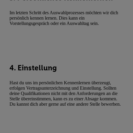
Werbekampagnen durch TTD und Nutzung der Telekommunikatio
Utiq-Technologie für digitales Marketing, sowie:
Im letzten Schritt des Auswahlprozesses möchten wir dich
persönlich kennen lernen. Dies kann ein
Verwendung genauer Standortdaten. Erstellung von Profilen für 
Vorstellungsgespräch oder ein Auswahltag sein.
Werbung. Speichern von oder Zugriff auf Informationen auf ei
Entwicklung und Verbesserung der Angebote. Analyse von Zie
Statistiken oder Kombinationen von Daten aus verschiedenen Q
Verwendung reduzierter Daten zur Auswahl von Werbeanzeige
Werbeleistung. Verwendung von Profilen zur Auswahl personali
Werbung.
4. Einstellung
Liste der Partner (Lieferanten)
Hast du uns im persönlichen Kennenlernen überzeugt,
erfolgen Vertragsunterzeichnung und Einstellung. Sollten
deine Qualifikationen nicht mit den Anforderungen an die
Stelle übereinstimmen, kann es zu einer Absage kommen.
Du kannst dich aber gerne auf eine andere Stelle bewerben.