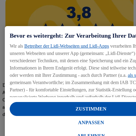
Bevor es weitergeht: Zur Verarbeitung Ihrer Da
Wir als
Betreiber der Lidl-Webseiten und Lidl-Apps
verarbeiten I
unseren Webseiten und unserer App (gemeinsam: „Lidl-Dienste“) 
verschiedener Techniken, mit denen eine Speicherung und ein Zug
Informationen in Ihrem Endgerät erfolgt. Diese sind teilweise te
oder werden mit Ihrer Zustimmung - auch durch Partner (u.a.
als 
gemeinsam Verantwortliche; im Zusammenhang mit dem IAB TC
Die Bewertungen von aktuellen und ehemaligen Mitarbeitern,
Partner) - für komfortable Einstellungen, zur Statistik-Erstellung o
Azubis und externen Bewerbern haben uns zu einer Top
personalisierte Werbung innerhalb und außerhalb der Lidl-Dienst
Company gemacht. Wir freuen uns über unseren guten Score
Datenverarbeitungen für personalisierte Werbung werden durchge
auf dem Arbeitgeber-Bewertungsportal kununu.Hier geht's zu
ZUSTIMMEN
Werbung auszusteuern und um Dritten die Ausspielung von Werb
den Bewertungen
Lidl-Dienste über die Ihnen und Ihren Haushaltsangehörigen zug
ANPASSEN
Endgeräte zu ermöglichen. Sofern Sie Teilnehmer des Lidl Plus-
werden für diese Zwecke auch Daten aus Ihrem Filial-Kaufverhalte
ABLEHNEN