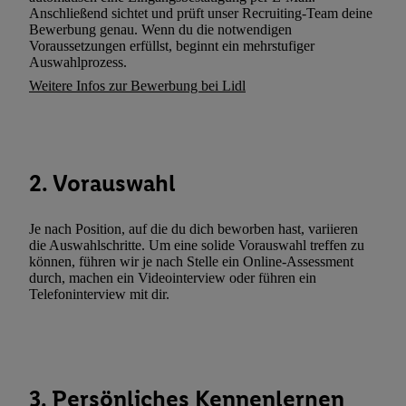
(„consenthub“)
oder über „Anpassen“/„Nutzung der Telekommunik
Anschließend sichtet und prüft unser Recruiting-Team deine
Utiq-Technologie für digitales Marketing“ am unteren Ende diese
Bewerbung genau. Wenn du die notwendigen
Voraussetzungen erfüllst, beginnt ein mehrstufiger
(nur für die Lidl-Dienste) widerrufen. Weitere Informationen finde
Auswahlprozess.
den
Datenschutzbestimmungen von Utiq
.
Weitere Infos zur Bewerbung bei Lidl
Durch einen Klick auf „Ablehnen“ können Sie nur den Einsatz n
Techniken zulassen. Durch einen Klick auf „Zustimmen“ stimmen 
Verarbeitungen zu sämtlichen vorgenannten Zwecken unter Einbi
genannten Partner zu. Weitere Informationen, auch zur Speicherd
2. Vorauswahl
und zu Ihrem Recht, Ihre Einwilligung jederzeit mit Wirkung für 
widerrufen, finden Sie in unseren
Datenschutzbestimmungen
.
Die
Sie hier.
Unter „Anpassen“ können Sie einzelne Verwendungszwe
Je nach Position, auf die du dich beworben hast, variieren
die Auswahlschritte. Um eine solide Vorauswahl treffen zu
zulassen; das gilt auch für die nachfolgend schlagwortartig bena
können, führen wir je nach Stelle ein Online-Assessment
Funktionen im Rahmen des Einsatzes des IAB TCF für Werbung
durch, machen ein Videointerview oder führen ein
Erfolgsmessung:
Telefoninterview mit dir.
Gewährleistung der Sicherheit, Verhinderung und Aufdeckung v
Fehlerbehebung, Bereitstellung und Anzeige von Werbung und In
Abgleichung und Kombination von Daten aus unterschiedlichen 
Verknüpfung verschiedener Endgeräte, Identifikation von Geräte
3. Persönliches Kennenlernen
automatisch übermittelter Informationen, Messung des Erfolgs vo