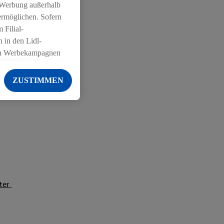
 Werbung außerhalb
ermöglichen. Sofern
 Filial-
 in den Lidl-
on Werbekampagnen
 anderen Diensten
ZUSTIMMEN
ng der Lidl-Dienste,
er Geschlecht -
g einschließlich dem
von Zielgruppen
erarbeitungen auch
on Angeboten sowie
ich in Ihr
iter
ail-Adresse von uns
 um daraus eine
 sogleich
zu erkennen und