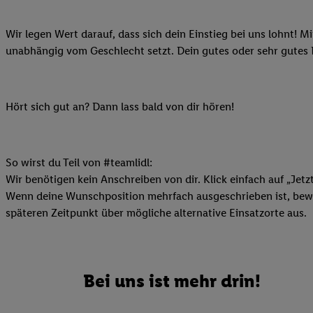
Ihnen personalisierte
auch Ihre in einen Ha
Wir legen Wert darauf, dass sich dein Einstieg bei uns lohnt! M
Zudem erlauben Sie u
unabhängig vom Geschlecht setzt. Dein gutes oder sehr gutes
Technologie in den Lid
Sie verfügbar ist. Wenn
Adresse und einer Kun
Hört sich gut an? Dann lass bald von dir hören!
werden diese Kennung 
Lidl-Diensten zu erfas
werden, die von Dritte
So wirst du Teil von #teamlidl:
können Ihre Einwilligu
Wir benötigen kein Anschreiben von dir. Klick einfach auf „Jetz
Möglichkeit, Ihre Einw
Wenn deine Wunschposition mehrfach ausgeschrieben ist, bewir
(„consenthub“)
oder üb
späteren Zeitpunkt über mögliche alternative Einsatzorte aus.
Marketing“ am unteren 
finden Sie in den
Date
Durch einen Klick auf
Klick auf „Zustimmen“
Bei uns ist mehr drin!
sämtlicher genannten P
Ihre Einwilligung jede