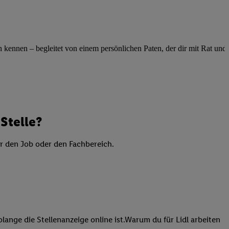
elne
ig benannten Zwecke
g, Bereitstellung und
ennen – begleitet von einem persönlichen Paten, der dir mit Rat und Ta
dlichen Quellen,
telter Informationen,
-basierten Utiq-
 Speichern von
ngebote. Analyse
Stelle?
ellen. Verwendung
ung von Profilen
er den Job oder den Fachbereich.
lange die Stellenanzeige online ist.Warum du für Lidl arbeiten