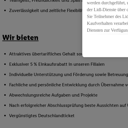
Teamgeist, Freundlichkeit und Spaß am Umgang mit Mens
werden durchgeführt, 
der Lidl-Dienste über
Zuverlässigkeit und zeitliche Flexibilität innerhalb der Öffnu
Sie Teilnehmer des Li
Kaufverhalten verarbei
Diensten zur Verfügung
Wir bieten
seiner Auftraggeber m
Die Erstellung persona
angereicherten Profil
Attraktives übertarifliches Gehalt sowie Urlaubs- und Weih
Ihr Kaufverhalten in d
Exklusiver 5 % Einkaufsrabatt in unseren Filialen
sowie Ihre genauen St
Speichern von und/ od
Individuelle Unterstützung und Förderung sowie Betreuung
(sogenannten Segment
Fachliche und persönliche Entwicklung durch Übernahme 
zur Leistungs-/ Erfol
zur technischen Siche
Abwechslungsreiche Aufgaben und Projekte
Sofern Sie hier Ihre Z
Nach erfolgreicher Abschlussprüfung beste Aussichten au
bestehendes Lidl Plus
in gemeinsamer Verant
Vergünstigtes Deutschlandticket
spezielle Online-Kennu
beschriebene Utiq-Ken