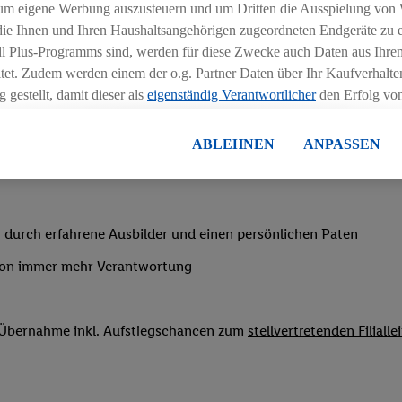
chen
um eigene Werbung auszusteuern und um Dritten die Ausspielung von
 die Ihnen und Ihren Haushaltsangehörigen zugeordneten Endgeräte zu 
ngszeiten deiner Filiale
dl Plus-Programms sind, werden für diese Zwecke auch Daten aus Ihrem
tet. Zudem werden einem der o.g. Partner Daten über Ihr Kaufverhalten
 gestellt, damit dieser als
eigenständig Verantwortlicher
den Erfolg v
essen kann.
lisierter Werbung basiert auf der Generierung von auch mit Daten von
ABLEHNEN
ANPASSEN
en. Dies umfasst die Zusammenführung von Daten (z.B. über Ihre Nutzu
nachtsgeld
en Lidl-Diensten, Informationen aus Ihrem Kundenkonto - z.B. Alter od
andortdaten) auch über verschiedene Endgeräte und Lidl-Dienste hinwe
er dem Zugriff auf Informationen auf Ihren Endgeräten zur Erstellung 
 durch erfahrene Ausbilder und einen persönlichen Paten
en). Im Zusammenhang mit dem Ausspielen dieser Werbung erfolgen V
von immer mehr Verantwortung
gsmessung der Werbung, zur Zielgruppenforschung, zur Entwicklung v
rung und Optimierung dieser Werbeausspielungen.
ustimmung dazu erteilen und danach ein Lidl Plus-Konto erstellen bzw. s
f Übernahme inkl. Aufstiegschancen zum
stellvertretenden Filialle
-Konto einloggen, kann darüber hinaus auch Ihre dort angegebene E-M
wortlichkeit mit einem der oben genannten Partner verwendet werden,
ng zu erstellen (die sogenannte EUID), die wir sodann ähnlich wie die
nung verwenden können, um Sie in von Dritten betriebenen Diensten 