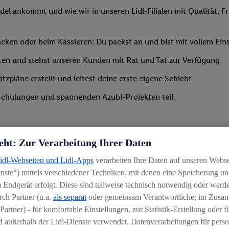
del ankommt und wie wir in unseren Lidl-Filialen mit Qualität, F
ken oder beim Kassieren: Du packst an und bist mit vollem Eins
ten und stehst unseren Kunden mit Rat und Tat zur Verfügung
tzpläne erstellt und leitest deine erste eigene Schicht
Schulungen und spannenden Azubi-Projekten teil
eht: Zur Verarbeitung Ihrer Daten
Lidl-Webseiten und Lidl-Apps
verarbeiten Ihre Daten auf unseren Webs
ste“) mittels verschiedener Techniken, mit denen eine Speicherung und
 Endgerät erfolgt. Diese sind teilweise technisch notwendig oder werde
ch Partner (u.a.
als separat
oder gemeinsam Verantwortliche; im Zus
Partner) - für komfortable Einstellungen, zur Statistik-Erstellung oder fü
 außerhalb der Lidl-Dienste verwendet. Datenverarbeitungen für perso