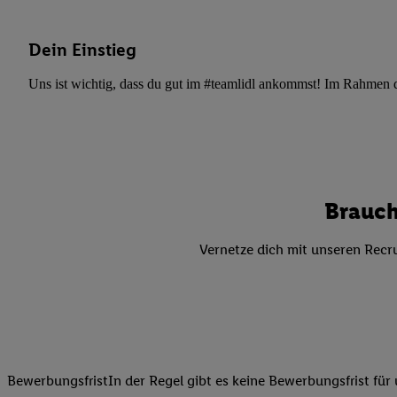
Datenschutzbestimmu
Verwendungszwecke ode
und Funktionen im Ra
Dein Einstieg
Gewährleistung der Si
Uns ist wichtig, dass du gut im #teamlidl ankommst! Im Rahmen dei
Anzeige von Werbung u
Verknüpfung verschiede
Messung des Erfolgs 
Technologie für digita
Verwendung genauer
oder Zugriff auf I
Brauch
von Zielgruppen d
reduzierter Daten
Vernetze dich mit unseren Recru
zur Auswahl person
Liste der Partn
BewerbungsfristIn der Regel gibt es keine Bewerbungsfrist für 