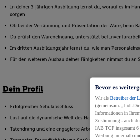
In deiner 3-jährigen Ausbildung lernst du, worauf es im Han
sorgen
Ob bei der Verräumung und Präsentation der Ware, beim Bac
Du prüfst den Wareneingang, unterstützt bei Inventurarbei
Im dritten Ausbildungsjahr lernst du, wie man Personaleinsa
Für den weiteren Ausbau deiner Fähigkeiten nimmst du an 
Dein Profil
Bevor es weiterg
Wir als
Betreiber der 
(gemeinsam: „Lidl-Dien
Erfolgreicher Schulabschluss
Informationen in Ihrem
Lust auf die dynamische Welt des Handels
Zustimmung - auch dur
IAB TCF insgesamt
6
Tatendrang und eine engagierte Arbeitsweise
Werbung innerhalb und