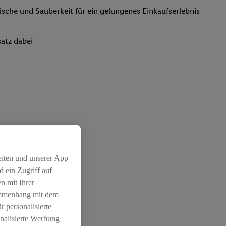
rische und Sauberkeit für ein gelungenes Einkaufserlebnis
atz dabei
eiten und unserer App
 ein Zugriff auf
n mit Ihrer
ammenhang mit dem
r personalisierte
nalisierte Werbung