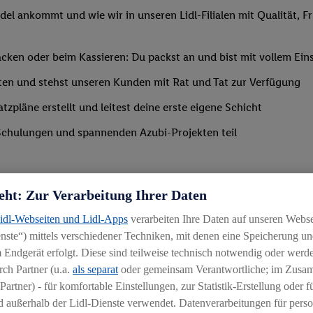
del ankommt und wie wir in unseren Lidl-Filialen mit Qualität, F
ken oder beim Kassieren: Du packst an und bist mit vollem Eins
ten und stehst unseren Kunden mit Rat und Tat zur Verfügung
tzpläne erstellt und leitest deine erste eigene Schicht
Schulungen und spannenden Azubi-Projekten teil
eht: Zur Verarbeitung Ihrer Daten
Lidl-Webseiten und Lidl-Apps
verarbeiten Ihre Daten auf unseren Webs
ste“) mittels verschiedener Techniken, mit denen eine Speicherung und
 Endgerät erfolgt. Diese sind teilweise technisch notwendig oder werde
ch Partner (u.a.
als separat
oder gemeinsam Verantwortliche; im Zus
Partner) - für komfortable Einstellungen, zur Statistik-Erstellung oder fü
 außerhalb der Lidl-Dienste verwendet. Datenverarbeitungen für perso