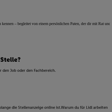
elne
ig benannten Zwecke
g, Bereitstellung und
ennen – begleitet von einem persönlichen Paten, der dir mit Rat und Ta
dlichen Quellen,
telter Informationen,
-basierten Utiq-
 Speichern von
ngebote. Analyse
Stelle?
ellen. Verwendung
ung von Profilen
er den Job oder den Fachbereich.
lange die Stellenanzeige online ist.Warum du für Lidl arbeiten