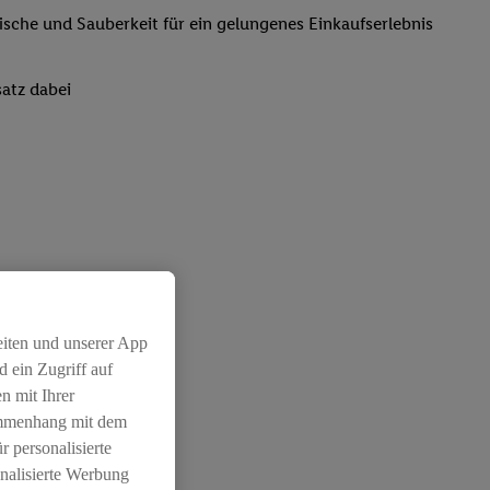
rische und Sauberkeit für ein gelungenes Einkaufserlebnis
atz dabei
eiten und unserer App
 ein Zugriff auf
n mit Ihrer
ammenhang mit dem
r personalisierte
nalisierte Werbung