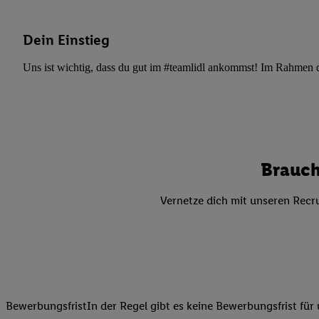
Datenschutzbestimmu
Verwendungszwecke ode
und Funktionen im Ra
Dein Einstieg
Gewährleistung der Si
Uns ist wichtig, dass du gut im #teamlidl ankommst! Im Rahmen dei
Anzeige von Werbung u
Verknüpfung verschiede
Messung des Erfolgs 
Technologie für digita
Verwendung genauer
oder Zugriff auf I
Brauch
von Zielgruppen d
reduzierter Daten
Vernetze dich mit unseren Recru
zur Auswahl person
Liste der Partn
BewerbungsfristIn der Regel gibt es keine Bewerbungsfrist für 