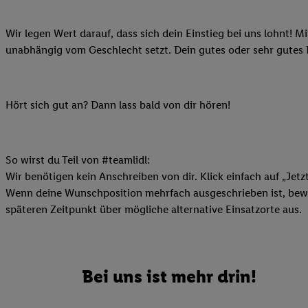
Ihnen personalisierte
auch Ihre in einen Ha
Wir legen Wert darauf, dass sich dein Einstieg bei uns lohnt! M
Zudem erlauben Sie u
unabhängig vom Geschlecht setzt. Dein gutes oder sehr gutes
Technologie in den Lid
Sie verfügbar ist. Wenn
Adresse und einer Kun
Hört sich gut an? Dann lass bald von dir hören!
werden diese Kennung 
Lidl-Diensten zu erfas
werden, die von Dritte
So wirst du Teil von #teamlidl:
können Ihre Einwilligu
Wir benötigen kein Anschreiben von dir. Klick einfach auf „Jetz
Möglichkeit, Ihre Einw
Wenn deine Wunschposition mehrfach ausgeschrieben ist, bewir
(„consenthub“)
oder üb
späteren Zeitpunkt über mögliche alternative Einsatzorte aus.
Marketing“ am unteren 
finden Sie in den
Date
Durch einen Klick auf
Klick auf „Zustimmen“
Bei uns ist mehr drin!
sämtlicher genannten P
Ihre Einwilligung jede