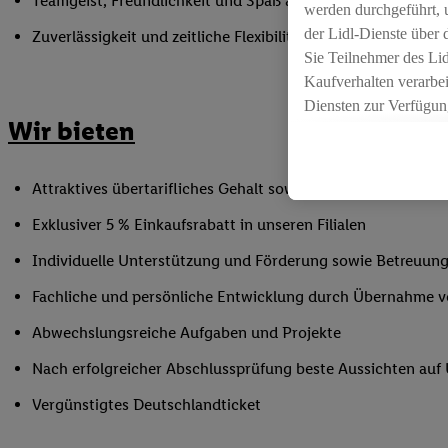
Teamgeist, Freundlichkeit und Spaß am Umgang mit Mens
werden durchgeführt, 
der Lidl-Dienste über
Zuverlässigkeit und zeitliche Flexibilität innerhalb der Öffnu
Sie Teilnehmer des Li
Kaufverhalten verarbei
Diensten zur Verfügung
Wir bieten
seiner Auftraggeber m
Die Erstellung persona
angereicherten Profil
Attraktives übertarifliches Gehalt sowie Urlaubs- und Weih
Ihr Kaufverhalten in d
Exklusiver 5 % Einkaufsrabatt in unseren Filialen
sowie Ihre genauen St
Speichern von und/ od
Individuelle Unterstützung und Förderung sowie Betreuung
(sogenannten Segment
Fachliche und persönliche Entwicklung durch Übernahme 
zur Leistungs-/ Erfol
zur technischen Siche
Abwechslungsreiche Aufgaben und Projekte
Sofern Sie hier Ihre Z
Nach erfolgreicher Abschlussprüfung beste Aussichten au
bestehendes Lidl Plus
in gemeinsamer Verant
Vergünstigtes Deutschlandticket
spezielle Online-Kennu
beschriebene Utiq-Ken