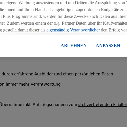
chen
um eigene Werbung auszusteuern und um Dritten die Ausspielung von
 die Ihnen und Ihren Haushaltsangehörigen zugeordneten Endgeräte zu 
ngszeiten deiner Filiale
dl Plus-Programms sind, werden für diese Zwecke auch Daten aus Ihrem
tet. Zudem werden einem der o.g. Partner Daten über Ihr Kaufverhalten
 gestellt, damit dieser als
eigenständig Verantwortlicher
den Erfolg v
essen kann.
lisierter Werbung basiert auf der Generierung von auch mit Daten von
ABLEHNEN
ANPASSEN
en. Dies umfasst die Zusammenführung von Daten (z.B. über Ihre Nutzu
nachtsgeld
en Lidl-Diensten, Informationen aus Ihrem Kundenkonto - z.B. Alter od
andortdaten) auch über verschiedene Endgeräte und Lidl-Dienste hinwe
er dem Zugriff auf Informationen auf Ihren Endgeräten zur Erstellung 
 durch erfahrene Ausbilder und einen persönlichen Paten
en). Im Zusammenhang mit dem Ausspielen dieser Werbung erfolgen V
von immer mehr Verantwortung
gsmessung der Werbung, zur Zielgruppenforschung, zur Entwicklung v
rung und Optimierung dieser Werbeausspielungen.
ustimmung dazu erteilen und danach ein Lidl Plus-Konto erstellen bzw. s
f Übernahme inkl. Aufstiegschancen zum
stellvertretenden Filialle
-Konto einloggen, kann darüber hinaus auch Ihre dort angegebene E-M
wortlichkeit mit einem der oben genannten Partner verwendet werden,
ng zu erstellen (die sogenannte EUID), die wir sodann ähnlich wie die
nung verwenden können, um Sie in von Dritten betriebenen Diensten 