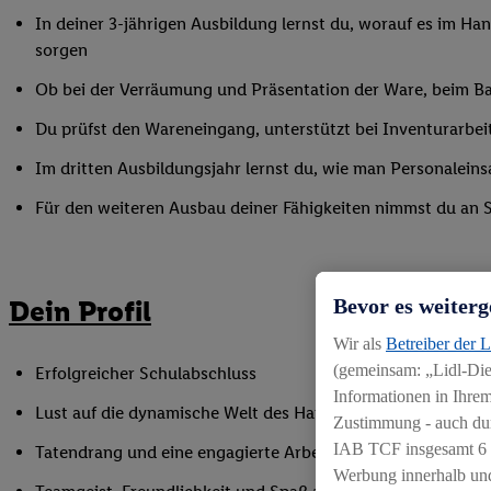
In deiner 3-jährigen Ausbildung lernst du, worauf es im Han
sorgen
Ob bei der Verräumung und Präsentation der Ware, beim Bac
Du prüfst den Wareneingang, unterstützt bei Inventurarbei
Im dritten Ausbildungsjahr lernst du, wie man Personaleinsa
Für den weiteren Ausbau deiner Fähigkeiten nimmst du an 
Dein Profil
Bevor es weiterg
Wir als
Betreiber der 
(gemeinsam: „Lidl-Dien
Erfolgreicher Schulabschluss
Informationen in Ihrem
Lust auf die dynamische Welt des Handels
Zustimmung - auch dur
IAB TCF insgesamt
6
Tatendrang und eine engagierte Arbeitsweise
Werbung innerhalb und