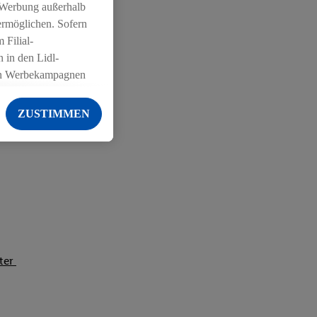
 Werbung außerhalb
ermöglichen. Sofern
 Filial-
 in den Lidl-
on Werbekampagnen
 anderen Diensten
ZUSTIMMEN
ng der Lidl-Dienste,
er Geschlecht -
g einschließlich dem
von Zielgruppen
erarbeitungen auch
on Angeboten sowie
ich in Ihr
iter
ail-Adresse von uns
 um daraus eine
 sogleich
zu erkennen und