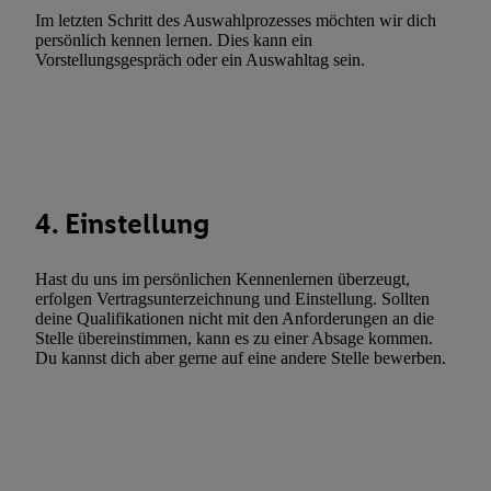
Im letzten Schritt des Auswahlprozesses möchten wir dich
Utiq-Technologie für digitales Marketing, sowie:
persönlich kennen lernen. Dies kann ein
Vorstellungsgespräch oder ein Auswahltag sein.
Verwendung genauer Standortdaten. Erstellung von Profilen für 
Werbung. Speichern von oder Zugriff auf Informationen auf ei
Entwicklung und Verbesserung der Angebote. Analyse von Zie
Statistiken oder Kombinationen von Daten aus verschiedenen Q
Verwendung reduzierter Daten zur Auswahl von Werbeanzeige
Werbeleistung. Verwendung von Profilen zur Auswahl personali
4. Einstellung
Werbung.
Liste der Partner (Lieferanten)
Hast du uns im persönlichen Kennenlernen überzeugt,
erfolgen Vertragsunterzeichnung und Einstellung. Sollten
deine Qualifikationen nicht mit den Anforderungen an die
Stelle übereinstimmen, kann es zu einer Absage kommen.
Du kannst dich aber gerne auf eine andere Stelle bewerben.