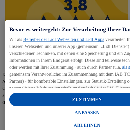
Bevor es weitergeht: Zur Verarbeitung Ihrer Da
Wir als
Betreiber der Lidl-Webseiten und Lidl-Apps
verarbeiten I
unseren Webseiten und unserer App (gemeinsam: „Lidl-Dienste“) 
verschiedener Techniken, mit denen eine Speicherung und ein Zug
Informationen in Ihrem Endgerät erfolgt. Diese sind teilweise te
oder werden mit Ihrer Zustimmung - auch durch Partner (u.a.
als 
Die Bewertungen von aktuellen und ehemaligen Mitarbeitern,
gemeinsam Verantwortliche; im Zusammenhang mit dem IAB TC
Azubis und externen Bewerbern haben uns zu einer Top
Partner) - für komfortable Einstellungen, zur Statistik-Erstellung o
Company gemacht. Wir freuen uns über unseren guten Score
personalisierte Werbung innerhalb und außerhalb der Lidl-Dienst
auf dem Arbeitgeber-Bewertungsportal kununu.Hier geht's zu
Datenverarbeitungen für personalisierte Werbung werden durchge
ZUSTIMMEN
den Bewertungen
Werbung auszusteuern und um Dritten die Ausspielung von Werb
Lidl-Dienste über die Ihnen und Ihren Haushaltsangehörigen zug
ANPASSEN
Endgeräte zu ermöglichen. Sofern Sie Teilnehmer des Lidl Plus-
werden für diese Zwecke auch Daten aus Ihrem Filial-Kaufverhalte
ABLEHNEN
Zudem werden einem der o.g. Partner Daten über Ihr Kaufverhalte