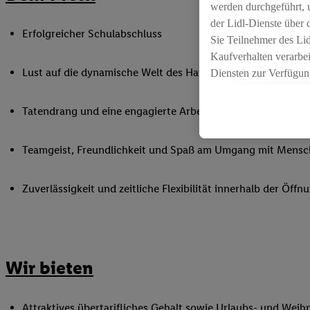
werden durchgeführt, 
der Lidl-Dienste über
Erfolgreicher Schulabschluss
Sie Teilnehmer des Li
Kaufverhalten verarbei
Lust auf die dynamische Welt des Handels
Diensten zur Verfügung
seiner Auftraggeber m
Die Erstellung persona
Tatendrang und eine engagierte Arbeitsweise
angereicherten Profil
Ihr Kaufverhalten in d
Teamgeist, Freundlichkeit und Spaß am Umgang mit Mens
sowie Ihre genauen St
Speichern von und/ od
Zuverlässigkeit und zeitliche Flexibilität innerhalb der Öffnu
(sogenannten Segment
zur Leistungs-/ Erfol
zur technischen Siche
Sofern Sie hier Ihre Z
bestehendes Lidl Plus
Wir bieten
in gemeinsamer Verant
spezielle Online-Kennu
beschriebene Utiq-Ken
Attraktives übertarifliches Gehalt sowie Urlaubs- und Weih