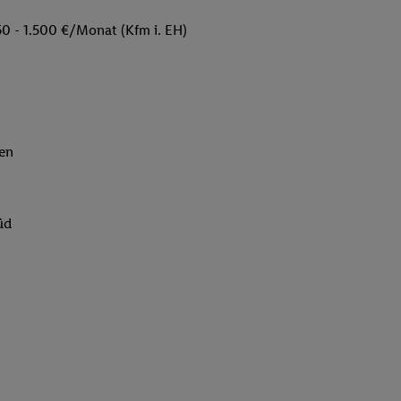
50 - 1.500 €/Monat (Kfm i. EH)
fen
üd