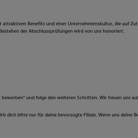
ngen
.
Die Impressen finden Sie hier.
Unter „Anpassen“ können Sie einz
r Partner zulassen; das gilt auch für die nachfolgend schlagwortart
hmen des Einsatzes des IAB TCF für Werbung und Erfolgsmessung:
cherheit, Verhinderung und Aufdeckung von Betrug und Fehlerbehebun
it attraktiven Benefits und einer Unternehmenskultur, die auf Zu
nd Inhalten, Abgleichung und Kombination von Daten aus unterschie
 Bestehen der Abschlussprüfungen wird von uns honoriert.
ner Endgeräte, Identifikation von Geräten anhand automatisch übermit
von Werbekampagnen durch TTD und Nutzung der Telekommunikations
les Marketing, sowie:
 Standortdaten. Erstellung von Profilen für personalisierte Werbung.
nformationen auf einem Endgerät. Entwicklung und Verbesserung der A
urch Statistiken oder Kombinationen von Daten aus verschiedenen Qu
 zur Auswahl von Werbeanzeigen. Messung der Werbeleistung. Verwend
alisierter Werbung.
t bewerben“ und folge den weiteren Schritten. Wir freuen uns auf
er (Lieferanten)
b dich bitte nur für deine bevorzugte Filiale. Wenn uns deine 