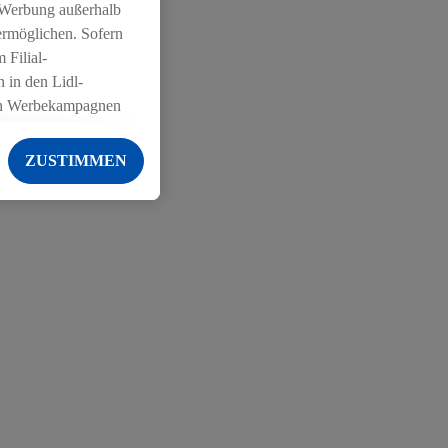
 Werbung außerhalb
ermöglichen. Sofern
 Filial-
 in den Lidl-
on Werbekampagnen
 anderen Diensten
ZUSTIMMEN
ng der Lidl-Dienste,
er Geschlecht -
g einschließlich dem
von Zielgruppen
erarbeitungen auch
on Angeboten sowie
ich in Ihr
ail-Adresse von uns
 um daraus eine
 sogleich
zu erkennen und