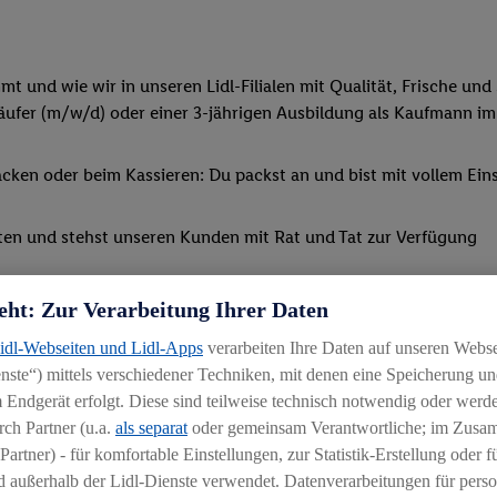
 und wie wir in unseren Lidl-Filialen mit Qualität, Frische und 
ufer (m/w/d) oder einer 3-jährigen Ausbildung als Kaufmann im
ken oder beim Kassieren: Du packst an und bist mit vollem Eins
ten und stehst unseren Kunden mit Rat und Tat zur Verfügung
m Einzelhandel (m/w/d) entscheidest, lernst du, wie man Personal
eht: Zur Verarbeitung Ihrer Daten
Lidl-Webseiten und Lidl-Apps
verarbeiten Ihre Daten auf unseren Webs
Schulungen und spannenden Azubi-Projekten teil
ste“) mittels verschiedener Techniken, mit denen eine Speicherung und
 Endgerät erfolgt. Diese sind teilweise technisch notwendig oder werde
ch Partner (u.a.
als separat
oder gemeinsam Verantwortliche; im Zus
Partner) - für komfortable Einstellungen, zur Statistik-Erstellung oder fü
 außerhalb der Lidl-Dienste verwendet. Datenverarbeitungen für perso