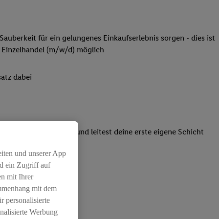
Sauberkeit für ein gelungenes Einkaufserlebnis sorgen - dies ist
 Einzelhandel (m/w/d) möglich
atz dabei
einsatzpläne erstellt und leitest deine erste eigene Schicht
eiten und unserer App
 ein Zugriff auf
n mit Ihrer
ammenhang mit dem
r personalisierte
nalisierte Werbung