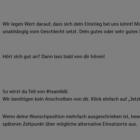
Datenschutzbestimmu
Verwendungszwecke ode
und Funktionen im Ra
Gewährleistung der Si
Wir legen Wert darauf, dass sich dein Einstieg bei uns lohnt! M
Anzeige von Werbung u
unabhängig vom Geschlecht setzt. Dein gutes oder sehr gutes
Verknüpfung verschiede
Messung des Erfolgs 
Technologie für digita
Hört sich gut an? Dann lass bald von dir hören!
Verwendung genauer
oder Zugriff auf I
von Zielgruppen d
reduzierter Daten
So wirst du Teil von #teamlidl:
zur Auswahl person
Wir benötigen kein Anschreiben von dir. Klick einfach auf „Jetz
Liste der Partn
Wenn deine Wunschposition mehrfach ausgeschrieben ist, bewir
späteren Zeitpunkt über mögliche alternative Einsatzorte aus.