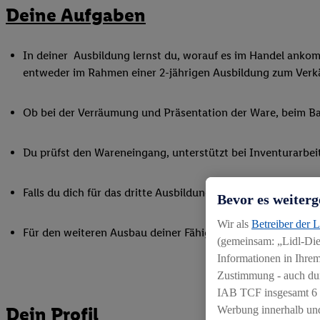
Deine Aufgaben
In deiner Ausbildung lernst du, worauf es im Handel ankommt
entweder im Rahmen einer 2-jährigen Ausbildung zum Verkä
Ob bei der Verräumung und Präsentation der Ware, beim Bac
Du prüfst den Wareneingang, unterstützt bei Inventurarbei
Falls du dich für das dritte Ausbildungsjahr zum Kaufmann i
Bevor es weiterg
Wir als
Betreiber der 
Für den weiteren Ausbau deiner Fähigkeiten nimmst du an 
(gemeinsam: „Lidl-Dien
Informationen in Ihrem
Zustimmung - auch dur
IAB TCF insgesamt
6
Dein Profil
Werbung innerhalb und