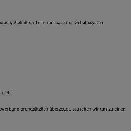
elne
ig benannten Zwecke
g, Bereitstellung und
trauen, Vielfalt und ein transparentes Gehaltssystem
dlichen Quellen,
telter Informationen,
-basierten Utiq-
 Speichern von
ngebote. Analyse
ellen. Verwendung
ung von Profilen
 dich!
Bewerbung grundsätzlich überzeugt, tauschen wir uns zu einem