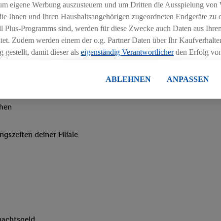
um eigene Werbung auszusteuern und um Dritten die Ausspielung von
 die Ihnen und Ihren Haushaltsangehörigen zugeordneten Endgeräte zu 
dl Plus-Programms sind, werden für diese Zwecke auch Daten aus Ihrem
tet. Zudem werden einem der o.g. Partner Daten über Ihr Kaufverhalten
 gestellt, damit dieser als
eigenständig Verantwortlicher
den Erfolg v
essen kann.
lisierter Werbung basiert auf der Generierung von auch mit Daten von
ABLEHNEN
ANPASSEN
en. Dies umfasst die Zusammenführung von Daten (z.B. über Ihre Nutzu
en Lidl-Diensten, Informationen aus Ihrem Kundenkonto - z.B. Alter od
chen
andortdaten) auch über verschiedene Endgeräte und Lidl-Dienste hinwe
er dem Zugriff auf Informationen auf Ihren Endgeräten zur Erstellung 
ngszeiten deiner Filiale
en). Im Zusammenhang mit dem Ausspielen dieser Werbung erfolgen V
gsmessung der Werbung, zur Zielgruppenforschung, zur Entwicklung v
rung und Optimierung dieser Werbeausspielungen.
ustimmung dazu erteilen und danach ein Lidl Plus-Konto erstellen bzw. s
-Konto einloggen, kann darüber hinaus auch Ihre dort angegebene E-M
wortlichkeit mit einem der oben genannten Partner verwendet werden,
ng zu erstellen (die sogenannte EUID), die wir sodann ähnlich wie die
nung verwenden können, um Sie in von Dritten betriebenen Diensten 
nachtsgeld