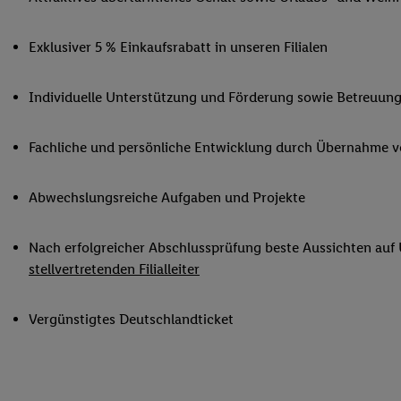
Ihnen personalisierte
auch Ihre in einen Ha
Exklusiver 5 % Einkaufsrabatt in unseren Filialen
Zudem erlauben Sie u
Technologie in den Lid
Individuelle Unterstützung und Förderung sowie Betreuung
Sie verfügbar ist. Wenn
Adresse und einer Kun
werden diese Kennung 
Fachliche und persönliche Entwicklung durch Übernahme 
Lidl-Diensten zu erfas
werden, die von Dritte
Abwechslungsreiche Aufgaben und Projekte
können Ihre Einwilligu
Möglichkeit, Ihre Einw
Nach erfolgreicher Abschlussprüfung beste Aussichten auf
(„consenthub“)
oder üb
stellvertretenden Filialleiter
Marketing“ am unteren 
finden Sie in den
Date
Durch einen Klick auf
Vergünstigtes Deutschlandticket
Klick auf „Zustimmen“
sämtlicher genannten P
Ihre Einwilligung jede