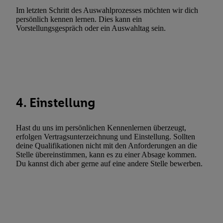
Verwendung reduzierter Daten zur Auswahl von Werbeanzeige
Im letzten Schritt des Auswahlprozesses möchten wir dich
Werbeleistung. Verwendung von Profilen zur Auswahl personali
persönlich kennen lernen. Dies kann ein
Werbung.
Vorstellungsgespräch oder ein Auswahltag sein.
Liste der Partner (Lieferanten)
4. Einstellung
Hast du uns im persönlichen Kennenlernen überzeugt,
erfolgen Vertragsunterzeichnung und Einstellung. Sollten
deine Qualifikationen nicht mit den Anforderungen an die
Stelle übereinstimmen, kann es zu einer Absage kommen.
Du kannst dich aber gerne auf eine andere Stelle bewerben.