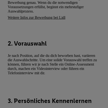
Bewerbung genau. Wenn du die notwendigen
genannten Partner zu. Weitere Informationen, auch zur Speicherd
Voraussetzungen erfüllst, beginnt ein mehrstufiger
und zu Ihrem Recht, Ihre Einwilligung jederzeit mit Wirkung für 
Auswahlprozess.
widerrufen, finden Sie in unseren
Datenschutzbestimmungen
.
Die
Weitere Infos zur Bewerbung bei Lidl
Sie hier.
Unter „Anpassen“ können Sie einzelne Verwendungszwe
zulassen; das gilt auch für die nachfolgend schlagwortartig bena
Funktionen im Rahmen des Einsatzes des IAB TCF für Werbung
Erfolgsmessung:
2. Vorauswahl
Gewährleistung der Sicherheit, Verhinderung und Aufdeckung v
Fehlerbehebung, Bereitstellung und Anzeige von Werbung und In
Abgleichung und Kombination von Daten aus unterschiedlichen 
Je nach Position, auf die du dich beworben hast, variieren
die Auswahlschritte. Um eine solide Vorauswahl treffen zu
Verknüpfung verschiedener Endgeräte, Identifikation von Geräte
können, führen wir je nach Stelle ein Online-Assessment
automatisch übermittelter Informationen, Messung des Erfolgs vo
durch, machen ein Videointerview oder führen ein
Werbekampagnen durch TTD und Nutzung der Telekommunikatio
Telefoninterview mit dir.
Utiq-Technologie für digitales Marketing, sowie:
Verwendung genauer Standortdaten. Erstellung von Profilen für 
Werbung. Speichern von oder Zugriff auf Informationen auf ei
Entwicklung und Verbesserung der Angebote. Analyse von Zie
3. Persönliches Kennenlernen
Statistiken oder Kombinationen von Daten aus verschiedenen Q