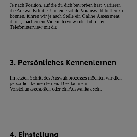
Werbekampagnen durch TTD und Nutzung der Telekommunikatio
Je nach Position, auf die du dich beworben hast, variieren
Utiq-Technologie für digitales Marketing, sowie:
die Auswahlschritte. Um eine solide Vorauswahl treffen zu
können, führen wir je nach Stelle ein Online-Assessment
Verwendung genauer Standortdaten. Erstellung von Profilen für 
durch, machen ein Videointerview oder führen ein
Telefoninterview mit dir.
Werbung. Speichern von oder Zugriff auf Informationen auf ei
Entwicklung und Verbesserung der Angebote. Analyse von Zie
Statistiken oder Kombinationen von Daten aus verschiedenen Q
Verwendung reduzierter Daten zur Auswahl von Werbeanzeige
Werbeleistung. Verwendung von Profilen zur Auswahl personali
3. Persönliches Kennenlernen
Werbung.
Liste der Partner (Lieferanten)
Im letzten Schritt des Auswahlprozesses möchten wir dich
persönlich kennen lernen. Dies kann ein
Vorstellungsgespräch oder ein Auswahltag sein.
4. Einstellung