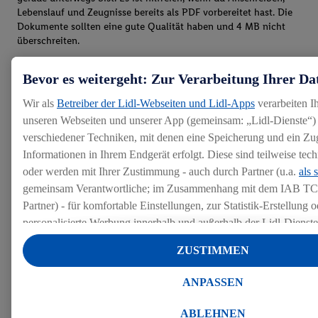
Lebenslauf und Zeugnisse bereits als PDF vorbereitet hast. Die
Dokumente sollten eine gute Qualität haben und 4 MB nicht
überschreiten.
Bevor es weitergeht: Zur Verarbeitung Ihrer Da
Wir als
Betreiber der Lidl-Webseiten und Lidl-Apps
verarbeiten I
unseren Webseiten und unserer App (gemeinsam: „Lidl-Dienste“) 
verschiedener Techniken, mit denen eine Speicherung und ein Zug
Informationen in Ihrem Endgerät erfolgt. Diese sind teilweise te
oder werden mit Ihrer Zustimmung - auch durch Partner (u.a.
als 
gemeinsam Verantwortliche; im Zusammenhang mit dem IAB TC
Partner) - für komfortable Einstellungen, zur Statistik-Erstellung o
personalisierte Werbung innerhalb und außerhalb der Lidl-Dienst
Datenverarbeitungen für personalisierte Werbung werden durchge
ZUSTIMMEN
Werbung auszusteuern und um Dritten die Ausspielung von Werb
Lidl-Dienste über die Ihnen und Ihren Haushaltsangehörigen zug
ANPASSEN
Endgeräte zu ermöglichen. Sofern Sie Teilnehmer des Lidl Plus-
werden für diese Zwecke auch Daten aus Ihrem Filial-Kaufverhalte
ABLEHNEN