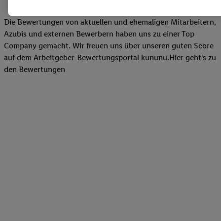
Zudem werden einem der o.g. Partner Daten über Ihr Kaufverhalte
Diensten zur Verfügung gestellt, damit dieser als
eigenständig Ver
Die Bewertungen von aktuellen und ehemaligen Mitarbeitern,
Erfolg von Werbekampagnen seiner Auftraggeber messen kann.
Azubis und externen Bewerbern haben uns zu einer Top
Die Erstellung personalisierter Werbung basiert auf der Generier
Company gemacht. Wir freuen uns über unseren guten Score
Daten von anderen Diensten angereicherten Profilen. Dies umfasst
auf dem Arbeitgeber-Bewertungsportal kununu.Hier geht's zu
Zusammenführung von Daten (z.B. über Ihre Nutzung der Lidl-Di
den Bewertungen
Kaufverhalten in den Lidl-Diensten, Informationen aus Ihrem Ku
Alter oder Geschlecht - sowie Ihre genauen Standortdaten) auch 
Endgeräte und Lidl-Dienste hinweg einschließlich dem Speichern
dem Zugriff auf Informationen auf Ihren Endgeräten zur Erstellu
Zielgruppen (sogenannten Segmenten). Im Zusammenhang mit d
dieser Werbung erfolgen Verarbeitungen auch zur Leistungs-/ Er
Werbung, zur Zielgruppenforschung, zur Entwicklung von Angeb
technischen Sicherung und Optimierung dieser Werbeausspielung
Sofern Sie hier Ihre Zustimmung dazu erteilen und danach ein Li
erstellen bzw. sich in Ihr bestehendes Lidl Plus-Konto einloggen,
hinaus auch Ihre dort angegebene E-Mail-Adresse von uns in ge
Verantwortlichkeit mit einem der oben genannten Partner verwen
daraus eine spezielle Online-Kennung zu erstellen (die sogenannt