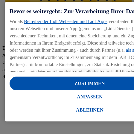
Bevor es weitergeht: Zur Verarbeitung Ihrer Da
Wir als
Betreiber der Lidl-Webseiten und Lidl-Apps
verarbeiten I
unseren Webseiten und unserer App (gemeinsam: „Lidl-Dienste“) 
verschiedener Techniken, mit denen eine Speicherung und ein Zug
Informationen in Ihrem Endgerät erfolgt. Diese sind teilweise te
Die Bewertungen von aktuellen und ehemaligen Mitarbeitern,
oder werden mit Ihrer Zustimmung - auch durch Partner (u.a.
als 
Azubis und externen Bewerbern haben uns zu einer Top
gemeinsam Verantwortliche; im Zusammenhang mit dem IAB TC
Company gemacht. Wir freuen uns über unseren guten Score
Partner) - für komfortable Einstellungen, zur Statistik-Erstellung o
auf dem Arbeitgeber-Bewertungsportal kununu.Hier geht's zu
personalisierte Werbung innerhalb und außerhalb der Lidl-Dienst
den Bewertungen
Datenverarbeitungen für personalisierte Werbung werden durchge
ZUSTIMMEN
Werbung auszusteuern und um Dritten die Ausspielung von Werb
Lidl-Dienste über die Ihnen und Ihren Haushaltsangehörigen zug
ANPASSEN
Endgeräte zu ermöglichen. Sofern Sie Teilnehmer des Lidl Plus-
werden für diese Zwecke auch Daten aus Ihrem Filial-Kaufverhalte
ABLEHNEN
Zudem werden einem der o.g. Partner Daten über Ihr Kaufverhalte
Diensten zur Verfügung gestellt, damit dieser als
eigenständig Ver
Erfolg von Werbekampagnen seiner Auftraggeber messen kann.