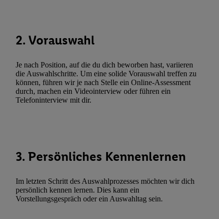
Durch einen Klick auf „Ablehnen“ können Sie nur den Einsatz n
Techniken zulassen. Durch einen Klick auf „Zustimmen“ stimmen 
Verarbeitungen zu sämtlichen vorgenannten Zwecken unter Einbi
2. Vorauswahl
genannten Partner zu. Weitere Informationen, auch zur Speicherd
und zu Ihrem Recht, Ihre Einwilligung jederzeit mit Wirkung für 
Je nach Position, auf die du dich beworben hast, variieren
widerrufen, finden Sie in unseren
Datenschutzbestimmungen
.
Die
die Auswahlschritte. Um eine solide Vorauswahl treffen zu
Sie hier.
Unter „Anpassen“ können Sie einzelne Verwendungszwe
können, führen wir je nach Stelle ein Online-Assessment
durch, machen ein Videointerview oder führen ein
zulassen; das gilt auch für die nachfolgend schlagwortartig bena
Telefoninterview mit dir.
Funktionen im Rahmen des Einsatzes des IAB TCF für Werbung
Erfolgsmessung:
Gewährleistung der Sicherheit, Verhinderung und Aufdeckung v
Fehlerbehebung, Bereitstellung und Anzeige von Werbung und In
Abgleichung und Kombination von Daten aus unterschiedlichen 
3. Persönliches Kennenlernen
Verknüpfung verschiedener Endgeräte, Identifikation von Geräte
automatisch übermittelter Informationen, Messung des Erfolgs vo
Im letzten Schritt des Auswahlprozesses möchten wir dich
Werbekampagnen durch TTD und Nutzung der Telekommunikatio
persönlich kennen lernen. Dies kann ein
Vorstellungsgespräch oder ein Auswahltag sein.
Utiq-Technologie für digitales Marketing, sowie:
Verwendung genauer Standortdaten. Erstellung von Profilen für 