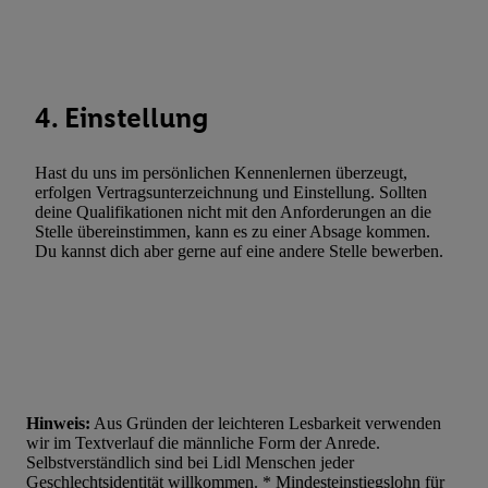
Werbung. Speichern von oder Zugriff auf Informationen auf ei
Entwicklung und Verbesserung der Angebote. Analyse von Zie
Statistiken oder Kombinationen von Daten aus verschiedenen Q
Verwendung reduzierter Daten zur Auswahl von Werbeanzeige
4. Einstellung
Werbeleistung. Verwendung von Profilen zur Auswahl personali
Werbung.
Hast du uns im persönlichen Kennenlernen überzeugt,
Liste der Partner (Lieferanten)
erfolgen Vertragsunterzeichnung und Einstellung. Sollten
deine Qualifikationen nicht mit den Anforderungen an die
Stelle übereinstimmen, kann es zu einer Absage kommen.
Du kannst dich aber gerne auf eine andere Stelle bewerben.
Hinweis:
Aus Gründen der leichteren Lesbarkeit verwenden
wir im Textverlauf die männliche Form der Anrede.
Selbstverständlich sind bei Lidl Menschen jeder
Geschlechtsidentität willkommen. * Mindesteinstiegslohn für