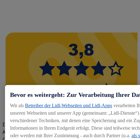
Bevor es weitergeht: Zur Verarbeitung Ihrer Da
Wir als
Betreiber der Lidl-Webseiten und Lidl-Apps
verarbeiten I
unseren Webseiten und unserer App (gemeinsam: „Lidl-Dienste“) 
verschiedener Techniken, mit denen eine Speicherung und ein Zug
Die Bewertungen von aktuellen und ehemaligen Mitarbeitern,
Informationen in Ihrem Endgerät erfolgt. Diese sind teilweise te
Azubis und externen Bewerbern haben uns zu einer Top
oder werden mit Ihrer Zustimmung - auch durch Partner (u.a.
als 
Company gemacht. Wir freuen uns über unseren guten Score