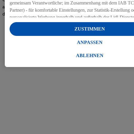
gemeinsam Verantwortliche; im Zusammenhang mit dem IAB TC
auf dem Arbeitgeber-Bewertungsportal kununu.Hier geht's zu
Partner) - für komfortable Einstellungen, zur Statistik-Erstellung o
den Bewertungen
personalisierte Werbung innerhalb und außerhalb der Lidl-Dienst
Datenverarbeitungen für personalisierte Werbung werden durchge
ZUSTIMMEN
Werbung auszusteuern und um Dritten die Ausspielung von Werb
Lidl-Dienste über die Ihnen und Ihren Haushaltsangehörigen zug
ANPASSEN
Endgeräte zu ermöglichen. Sofern Sie Teilnehmer des Lidl Plus-
werden für diese Zwecke auch Daten aus Ihrem Filial-Kaufverhalte
ABLEHNEN
Zudem werden einem der o.g. Partner Daten über Ihr Kaufverhalte
Diensten zur Verfügung gestellt, damit dieser als
eigenständig Ver
Erfolg von Werbekampagnen seiner Auftraggeber messen kann.
Die Erstellung personalisierter Werbung basiert auf der Generier
Daten von anderen Diensten angereicherten Profilen. Dies umfasst
Zusammenführung von Daten (z.B. über Ihre Nutzung der Lidl-Di
Kaufverhalten in den Lidl-Diensten, Informationen aus Ihrem Ku
Alter oder Geschlecht - sowie Ihre genauen Standortdaten) auch 
Endgeräte und Lidl-Dienste hinweg einschließlich dem Speichern
dem Zugriff auf Informationen auf Ihren Endgeräten zur Erstellu
Zielgruppen (sogenannten Segmenten). Im Zusammenhang mit d