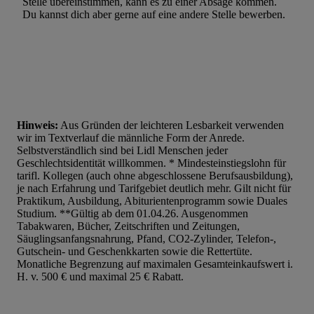
Stelle übereinstimmen, kann es zu einer Absage kommen.
Du kannst dich aber gerne auf eine andere Stelle bewerben.
Hinweis:
Aus Gründen der leichteren Lesbarkeit verwenden
wir im Textverlauf die männliche Form der Anrede.
Selbstverständlich sind bei Lidl Menschen jeder
Geschlechtsidentität willkommen. * Mindesteinstiegslohn für
tarifl. Kollegen (auch ohne abgeschlossene Berufsausbildung),
je nach Erfahrung und Tarifgebiet deutlich mehr. Gilt nicht für
Praktikum, Ausbildung, Abiturientenprogramm sowie Duales
Studium. **Gültig ab dem 01.04.26. Ausgenommen
Tabakwaren, Bücher, Zeitschriften und Zeitungen,
Säuglingsanfangsnahrung, Pfand, CO2-Zylinder, Telefon-,
Gutschein- und Geschenkkarten sowie die Rettertüte.
Monatliche Begrenzung auf maximalen Gesamteinkaufswert i.
H. v. 500 € und maximal 25 € Rabatt.