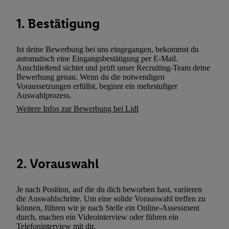
wie z.B. Ihrer Mobilfunknummer, eine Kennung für Utiq erstellt.
Kennung verwenden, um Sie wiederzuerkennen und Erkenntnisse
1. Bestätigung
Nutzungsverhalten in den Lidl-Diensten zu erfassen. Insbesonder
mittels dieser Technologie auch auf Diensten wiedererkannt werd
Ist deine Bewerbung bei uns eingegangen, bekommst du
Dritten betrieben werden, damit wir Ihnen dort personalisierte W
automatisch eine Eingangsbestätigung per E-Mail.
können. Sie können Ihre Einwilligung speziell zur Nutzung der U
Anschließend sichtet und prüft unser Recruiting-Team deine
zusätzlich zur weiter unten erläuterten Möglichkeit, Ihre Einwilli
Bewerbung genau. Wenn du die notwendigen
Voraussetzungen erfüllst, beginnt ein mehrstufiger
widerrufen - jederzeit auch über
das Datenschutzportal von Utiq
Auswahlprozess.
(„consenthub“)
oder über „Anpassen“/„Nutzung der Telekommunik
Weitere Infos zur Bewerbung bei Lidl
Utiq-Technologie für digitales Marketing“ am unteren Ende diese
(nur für die Lidl-Dienste) widerrufen. Weitere Informationen finde
den
Datenschutzbestimmungen von Utiq
.
Durch einen Klick auf „Ablehnen“ können Sie nur den Einsatz n
2. Vorauswahl
Techniken zulassen. Durch einen Klick auf „Zustimmen“ stimmen 
Verarbeitungen zu sämtlichen vorgenannten Zwecken unter Einbi
genannten Partner zu. Weitere Informationen, auch zur Speicherd
Je nach Position, auf die du dich beworben hast, variieren
und zu Ihrem Recht, Ihre Einwilligung jederzeit mit Wirkung für 
die Auswahlschritte. Um eine solide Vorauswahl treffen zu
können, führen wir je nach Stelle ein Online-Assessment
widerrufen, finden Sie in unseren
Datenschutzbestimmungen
.
Die
durch, machen ein Videointerview oder führen ein
Sie hier.
Unter „Anpassen“ können Sie einzelne Verwendungszwe
Telefoninterview mit dir.