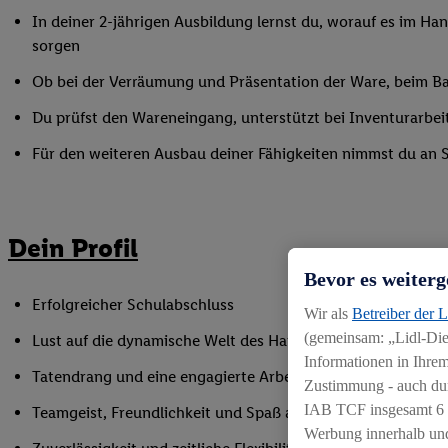
In deiner 2-jährigen Ausbildung lernst du, worauf es im Han
sorgen
Ob bei der Verräumung und Präsentation der Ware, beim Bac
Du prüfst den Wareneingang, unterstützt bei Inventurarbei
Für den weiteren Ausbau deiner Fähigkeiten nimmst du an 
Dein Profil
Bevor es weiterg
Erfolgreicher Schulabschluss
Wir als
Betreiber der 
(gemeinsam: „Lidl-Dien
Lust auf die dynamische Welt des Handels
Informationen in Ihrem
Tatendrang und eine engagierte Arbeitsweise
Zustimmung - auch dur
IAB TCF insgesamt
6
Teamgeist, Freundlichkeit und Spaß am Umgang mit Mens
Werbung innerhalb und