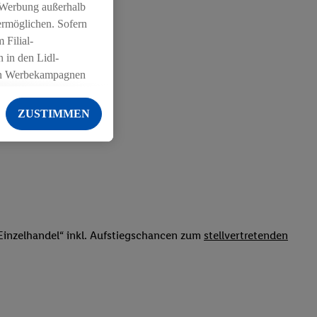
 Werbung außerhalb
ermöglichen. Sofern
 Filial-
 in den Lidl-
on Werbekampagnen
 anderen Diensten
ZUSTIMMEN
ng der Lidl-Dienste,
er Geschlecht -
g einschließlich dem
von Zielgruppen
erarbeitungen auch
on Angeboten sowie
inzelhandel“ inkl. Aufstiegschancen zum
stellvertretenden
ich in Ihr
ail-Adresse von uns
 um daraus eine
 sogleich
zu erkennen und