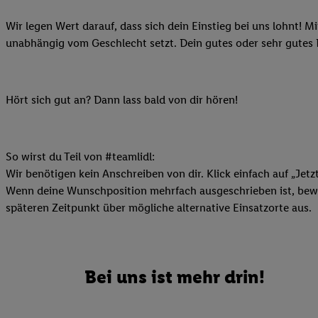
Ihnen personalisierte
Wir legen Wert darauf, dass sich dein Einstieg bei uns lohnt! M
auch Ihre in einen Ha
unabhängig vom Geschlecht setzt. Dein gutes oder sehr gutes
Zudem erlauben Sie u
Technologie in den Lid
Sie verfügbar ist. Wenn
Adresse und einer Kun
Hört sich gut an? Dann lass bald von dir hören!
werden diese Kennung 
Lidl-Diensten zu erfas
werden, die von Dritte
So wirst du Teil von #teamlidl:
können Ihre Einwilligu
Wir benötigen kein Anschreiben von dir. Klick einfach auf „Jetz
Möglichkeit, Ihre Einw
Wenn deine Wunschposition mehrfach ausgeschrieben ist, bewir
(„consenthub“)
oder üb
späteren Zeitpunkt über mögliche alternative Einsatzorte aus.
Marketing“ am unteren 
finden Sie in den
Date
Durch einen Klick auf
Klick auf „Zustimmen“
Bei uns ist mehr drin!
sämtlicher genannten P
Ihre Einwilligung jede