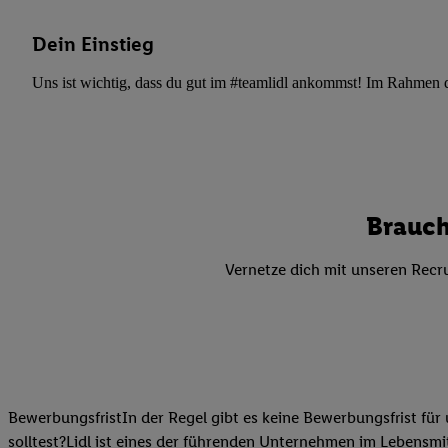
Datenschutzbestimmu
Verwendungszwecke ode
Dein Einstieg
und Funktionen im Ra
Gewährleistung der Si
Uns ist wichtig, dass du gut im #teamlidl ankommst! Im Rahmen dei
Anzeige von Werbung u
Verknüpfung verschiede
Messung des Erfolgs 
Technologie für digita
Verwendung genauer
Brauch
oder Zugriff auf I
von Zielgruppen d
Vernetze dich mit unseren Recru
reduzierter Daten
zur Auswahl person
Liste der Partn
BewerbungsfristIn der Regel gibt es keine Bewerbungsfrist für 
solltest?Lidl ist eines der führenden Unternehmen im Lebensmit