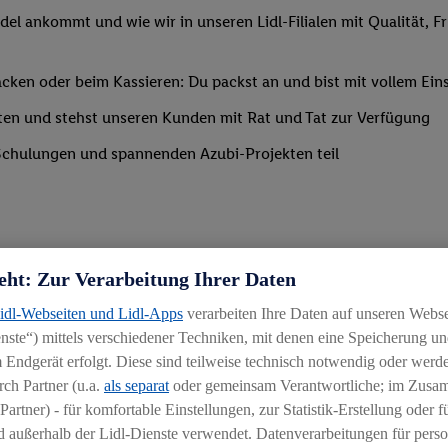
del ankommt und wie wir in unseren Lidl-Filialen mit Qualität, F
ken oder beim Kassieren: Du packst an und bist mit vollem Eins
ten und stehst unseren Kunden mit Rat und Tat zur Verfügung
Schulungen und spannenden Azubi-Projekten teil
eht: Zur Verarbeitung Ihrer Daten
Lidl-Webseiten und Lidl-Apps
verarbeiten Ihre Daten auf unseren Webs
ste“) mittels verschiedener Techniken, mit denen eine Speicherung und
 Endgerät erfolgt. Diese sind teilweise technisch notwendig oder werde
ch Partner (u.a.
als separat
oder gemeinsam Verantwortliche; im Zus
Partner) - für komfortable Einstellungen, zur Statistik-Erstellung oder fü
chen
 außerhalb der Lidl-Dienste verwendet. Datenverarbeitungen für perso