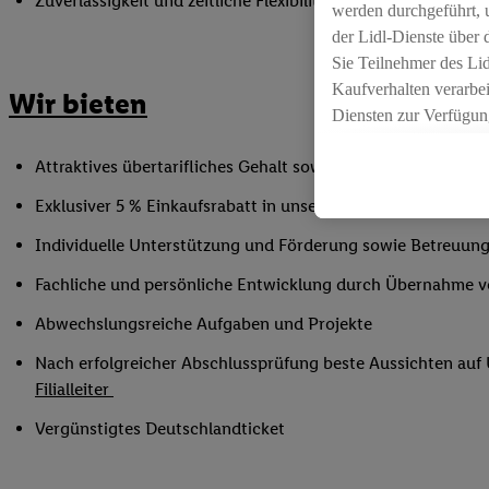
Zuverlässigkeit und zeitliche Flexibilität innerhalb der Öffnu
werden durchgeführt, 
der Lidl-Dienste über
Sie Teilnehmer des Li
Kaufverhalten verarbei
Wir bieten
Diensten zur Verfügung
seiner Auftraggeber m
Attraktives übertarifliches Gehalt sowie Urlaubs- und Weih
Die Erstellung persona
angereicherten Profil
Exklusiver 5 % Einkaufsrabatt in unseren Filialen
Ihr Kaufverhalten in d
Individuelle Unterstützung und Förderung sowie Betreuung
sowie Ihre genauen St
Speichern von und/ od
Fachliche und persönliche Entwicklung durch Übernahme 
(sogenannten Segment
Abwechslungsreiche Aufgaben und Projekte
zur Leistungs-/ Erfol
zur technischen Siche
Nach erfolgreicher Abschlussprüfung beste Aussichten au
Sofern Sie hier Ihre Z
Filialleiter
bestehendes Lidl Plus
Vergünstigtes Deutschlandticket
in gemeinsamer Verant
spezielle Online-Kennu
beschriebene Utiq-Ken