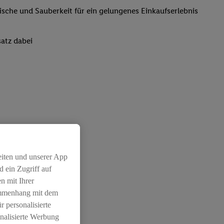
rische und Sauberkeit für ein gelungenes Einkaufserlebnis
atz dabei
eiten und unserer App
 ein Zugriff auf
n mit Ihrer
ammenhang mit dem
r personalisierte
nalisierte Werbung