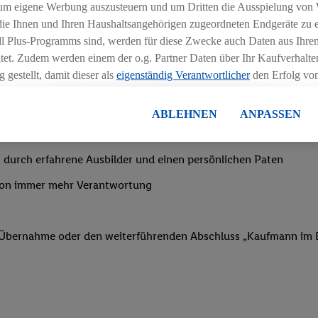
ngszeiten deiner Filiale
um eigene Werbung auszusteuern und um Dritten die Ausspielung von
 die Ihnen und Ihren Haushaltsangehörigen zugeordneten Endgeräte zu 
dl Plus-Programms sind, werden für diese Zwecke auch Daten aus Ihrem
tet. Zudem werden einem der o.g. Partner Daten über Ihr Kaufverhalten
 gestellt, damit dieser als
eigenständig Verantwortlicher
den Erfolg v
essen kann.
nachtsgeld
lisierter Werbung basiert auf der Generierung von auch mit Daten von
ABLEHNEN
ANPASSEN
en. Dies umfasst die Zusammenführung von Daten (z.B. über Ihre Nutzu
en Lidl-Diensten, Informationen aus Ihrem Kundenkonto - z.B. Alter od
 durch erfahrene Ausbilder und einen persönlichen Paten
andortdaten) auch über verschiedene Endgeräte und Lidl-Dienste hinwe
er dem Zugriff auf Informationen auf Ihren Endgeräten zur Erstellung 
von immer mehr Verantwortung
en). Im Zusammenhang mit dem Ausspielen dieser Werbung erfolgen V
gsmessung der Werbung, zur Zielgruppenforschung, zur Entwicklung v
rung und Optimierung dieser Werbeausspielungen.
f Übernahme oder den weiterführenden Abschluss „Kaufmann im E
ustimmung dazu erteilen und danach ein Lidl Plus-Konto erstellen bzw. s
-Konto einloggen, kann darüber hinaus auch Ihre dort angegebene E-M
wortlichkeit mit einem der oben genannten Partner verwendet werden,
ng zu erstellen (die sogenannte EUID), die wir sodann ähnlich wie die
nung verwenden können, um Sie in von Dritten betriebenen Diensten 