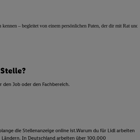
elne
ig benannten Zwecke
g, Bereitstellung und
ennen – begleitet von einem persönlichen Paten, der dir mit Rat und Ta
dlichen Quellen,
telter Informationen,
-basierten Utiq-
 Speichern von
Stelle?
ngebote. Analyse
ellen. Verwendung
er den Job oder den Fachbereich.
ung von Profilen
lange die Stellenanzeige online ist.Warum du für Lidl arbeiten
 31 Ländern. In Deutschland arbeiten über 100.000