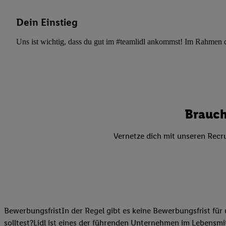
Datenschutzbestimmu
Verwendungszwecke ode
Dein Einstieg
und Funktionen im Ra
Gewährleistung der Si
Uns ist wichtig, dass du gut im #teamlidl ankommst! Im Rahmen dei
Anzeige von Werbung u
Verknüpfung verschiede
Messung des Erfolgs 
Technologie für digita
Verwendung genauer
Brauch
oder Zugriff auf I
von Zielgruppen d
Vernetze dich mit unseren Recru
reduzierter Daten
zur Auswahl person
Liste der Partn
BewerbungsfristIn der Regel gibt es keine Bewerbungsfrist für 
solltest?Lidl ist eines der führenden Unternehmen im Lebensmit