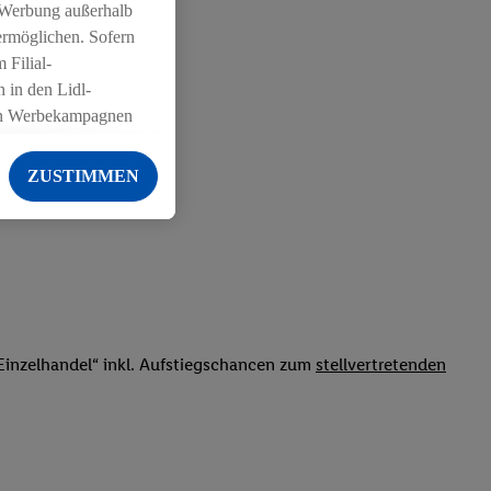
 Werbung außerhalb
ermöglichen. Sofern
 Filial-
 in den Lidl-
on Werbekampagnen
 anderen Diensten
ZUSTIMMEN
ng der Lidl-Dienste,
er Geschlecht -
g einschließlich dem
von Zielgruppen
erarbeitungen auch
on Angeboten sowie
inzelhandel“ inkl. Aufstiegschancen zum
stellvertretenden
ich in Ihr
ail-Adresse von uns
 um daraus eine
 sogleich
zu erkennen und