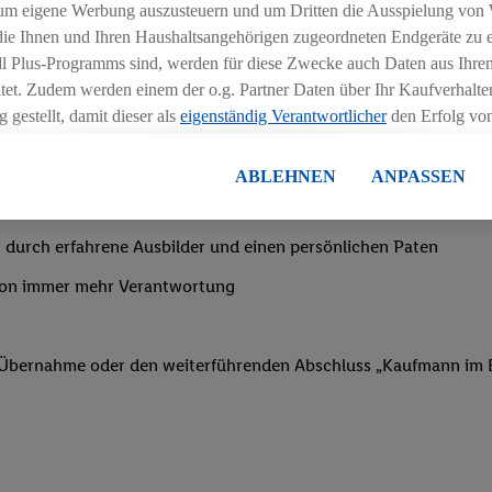
ngszeiten deiner Filiale
um eigene Werbung auszusteuern und um Dritten die Ausspielung von
 die Ihnen und Ihren Haushaltsangehörigen zugeordneten Endgeräte zu 
dl Plus-Programms sind, werden für diese Zwecke auch Daten aus Ihrem
tet. Zudem werden einem der o.g. Partner Daten über Ihr Kaufverhalten
 gestellt, damit dieser als
eigenständig Verantwortlicher
den Erfolg v
essen kann.
nachtsgeld
lisierter Werbung basiert auf der Generierung von auch mit Daten von
ABLEHNEN
ANPASSEN
en. Dies umfasst die Zusammenführung von Daten (z.B. über Ihre Nutzu
en Lidl-Diensten, Informationen aus Ihrem Kundenkonto - z.B. Alter od
 durch erfahrene Ausbilder und einen persönlichen Paten
andortdaten) auch über verschiedene Endgeräte und Lidl-Dienste hinwe
er dem Zugriff auf Informationen auf Ihren Endgeräten zur Erstellung 
von immer mehr Verantwortung
en). Im Zusammenhang mit dem Ausspielen dieser Werbung erfolgen V
gsmessung der Werbung, zur Zielgruppenforschung, zur Entwicklung v
rung und Optimierung dieser Werbeausspielungen.
f Übernahme oder den weiterführenden Abschluss „Kaufmann im E
ustimmung dazu erteilen und danach ein Lidl Plus-Konto erstellen bzw. s
-Konto einloggen, kann darüber hinaus auch Ihre dort angegebene E-M
wortlichkeit mit einem der oben genannten Partner verwendet werden,
ng zu erstellen (die sogenannte EUID), die wir sodann ähnlich wie die
nung verwenden können, um Sie in von Dritten betriebenen Diensten 