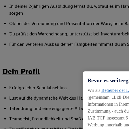
In deiner 2-jährigen Ausbildung lernst du, worauf es im Han
sorgen
Ob bei der Verräumung und Präsentation der Ware, beim Bac
Du prüfst den Wareneingang, unterstützt bei Inventurarbei
Für den weiteren Ausbau deiner Fähigkeiten nimmst du an 
Dein Profil
Bevor es weiterg
Erfolgreicher Schulabschluss
Wir als
Betreiber der 
(gemeinsam: „Lidl-Dien
Lust auf die dynamische Welt des Handels
Informationen in Ihrem
Tatendrang und eine engagierte Arbeitsweise
Zustimmung - auch dur
IAB TCF insgesamt
6
Teamgeist, Freundlichkeit und Spaß am Umgang mit Mens
Werbung innerhalb und