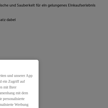
rische und Sauberkeit für ein gelungenes Einkaufserlebnis
atz dabei
eiten und unserer App
 ein Zugriff auf
n mit Ihrer
ammenhang mit dem
r personalisierte
nalisierte Werbung