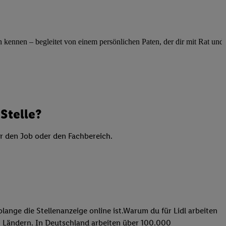
elne
ig benannten Zwecke
g, Bereitstellung und
ennen – begleitet von einem persönlichen Paten, der dir mit Rat und Ta
dlichen Quellen,
telter Informationen,
-basierten Utiq-
 Speichern von
Stelle?
ngebote. Analyse
ellen. Verwendung
er den Job oder den Fachbereich.
ung von Profilen
lange die Stellenanzeige online ist.Warum du für Lidl arbeiten
 31 Ländern. In Deutschland arbeiten über 100.000