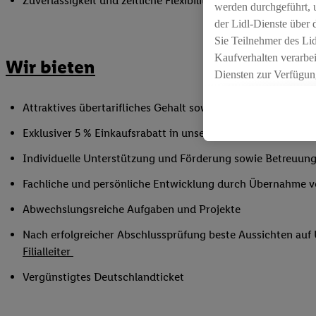
Zuverlässigkeit und zeitliche Flexibilität innerhalb der Öffnu
werden durchgeführt, 
der Lidl-Dienste über
Sie Teilnehmer des Li
Kaufverhalten verarbei
Wir bieten
Diensten zur Verfügung
seiner Auftraggeber m
Attraktives übertarifliches Gehalt sowie Urlaubs- und Weih
Die Erstellung persona
angereicherten Profil
Exklusiver 5 % Einkaufsrabatt in unseren Filialen
Ihr Kaufverhalten in d
Individuelle Unterstützung und Förderung sowie Betreuung
sowie Ihre genauen St
Speichern von und/ od
Fachliche und persönliche Entwicklung durch Übernahme 
(sogenannten Segment
Abwechslungsreiche Aufgaben und Projekte
zur Leistungs-/ Erfol
zur technischen Siche
Nach erfolgreicher Abschlussprüfung beste Aussichten au
Sofern Sie hier Ihre Z
Filialleiter
bestehendes Lidl Plus
Vergünstigtes Deutschlandticket
in gemeinsamer Verant
spezielle Online-Kennu
beschriebene Utiq-Ken