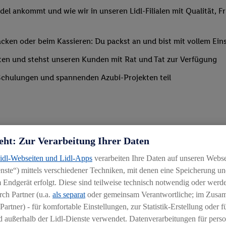
del ankommt und wie wir in unseren Lidl-Filialen mit Qualität, F
ken oder beim Kassieren: Du packst an und bist mit vollem Eins
ten und stehst unseren Kunden mit Rat und Tat zur Verfügung
Schulungen und spannenden Azubi-Projekten teil
eht: Zur Verarbeitung Ihrer Daten
Lidl-Webseiten und Lidl-Apps
verarbeiten Ihre Daten auf unseren Webs
ste“) mittels verschiedener Techniken, mit denen eine Speicherung und
 Endgerät erfolgt. Diese sind teilweise technisch notwendig oder werde
ch Partner (u.a.
als separat
oder gemeinsam Verantwortliche; im Zus
Partner) - für komfortable Einstellungen, zur Statistik-Erstellung oder fü
chen
 außerhalb der Lidl-Dienste verwendet. Datenverarbeitungen für perso