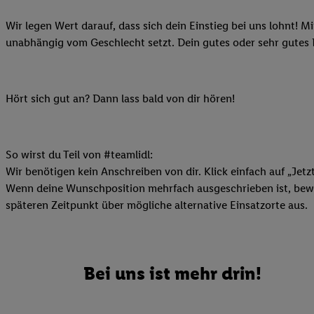
Ihnen personalisierte
Wir legen Wert darauf, dass sich dein Einstieg bei uns lohnt! M
auch Ihre in einen Ha
unabhängig vom Geschlecht setzt. Dein gutes oder sehr gutes
Zudem erlauben Sie u
Technologie in den Lid
Sie verfügbar ist. Wenn
Adresse und einer Kun
Hört sich gut an? Dann lass bald von dir hören!
werden diese Kennung 
Lidl-Diensten zu erfas
werden, die von Dritte
So wirst du Teil von #teamlidl:
können Ihre Einwilligu
Wir benötigen kein Anschreiben von dir. Klick einfach auf „Jetz
Möglichkeit, Ihre Einw
Wenn deine Wunschposition mehrfach ausgeschrieben ist, bewir
(„consenthub“)
oder üb
späteren Zeitpunkt über mögliche alternative Einsatzorte aus.
Marketing“ am unteren 
finden Sie in den
Date
Durch einen Klick auf
Klick auf „Zustimmen“
Bei uns ist mehr drin!
sämtlicher genannten P
Ihre Einwilligung jede