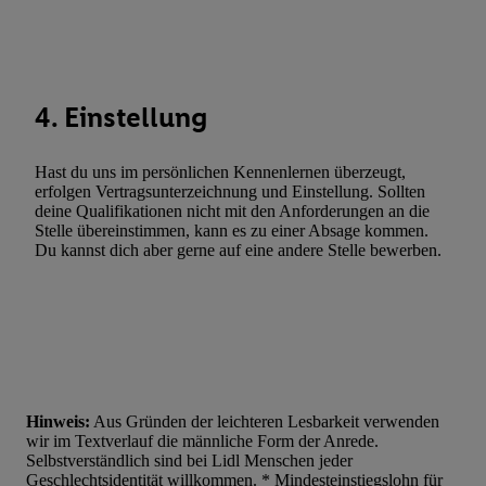
Werbung. Speichern von oder Zugriff auf Informationen auf ei
Entwicklung und Verbesserung der Angebote. Analyse von Zie
Statistiken oder Kombinationen von Daten aus verschiedenen Q
Verwendung reduzierter Daten zur Auswahl von Werbeanzeige
4. Einstellung
Werbeleistung. Verwendung von Profilen zur Auswahl personali
Werbung.
Hast du uns im persönlichen Kennenlernen überzeugt,
Liste der Partner (Lieferanten)
erfolgen Vertragsunterzeichnung und Einstellung. Sollten
deine Qualifikationen nicht mit den Anforderungen an die
Stelle übereinstimmen, kann es zu einer Absage kommen.
Du kannst dich aber gerne auf eine andere Stelle bewerben.
Hinweis:
Aus Gründen der leichteren Lesbarkeit verwenden
wir im Textverlauf die männliche Form der Anrede.
Selbstverständlich sind bei Lidl Menschen jeder
Geschlechtsidentität willkommen. * Mindesteinstiegslohn für