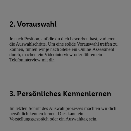
Durch einen Klick auf „Ablehnen“ können Sie nur den Einsatz n
Techniken zulassen. Durch einen Klick auf „Zustimmen“ stimmen 
Verarbeitungen zu sämtlichen vorgenannten Zwecken unter Einbi
2. Vorauswahl
genannten Partner zu. Weitere Informationen, auch zur Speicherd
und zu Ihrem Recht, Ihre Einwilligung jederzeit mit Wirkung für 
Je nach Position, auf die du dich beworben hast, variieren
widerrufen, finden Sie in unseren
Datenschutzbestimmungen
.
Die
die Auswahlschritte. Um eine solide Vorauswahl treffen zu
Sie hier.
Unter „Anpassen“ können Sie einzelne Verwendungszwe
können, führen wir je nach Stelle ein Online-Assessment
durch, machen ein Videointerview oder führen ein
zulassen; das gilt auch für die nachfolgend schlagwortartig bena
Telefoninterview mit dir.
Funktionen im Rahmen des Einsatzes des IAB TCF für Werbung
Erfolgsmessung:
Gewährleistung der Sicherheit, Verhinderung und Aufdeckung v
Fehlerbehebung, Bereitstellung und Anzeige von Werbung und In
Abgleichung und Kombination von Daten aus unterschiedlichen 
3. Persönliches Kennenlernen
Verknüpfung verschiedener Endgeräte, Identifikation von Geräte
automatisch übermittelter Informationen, Messung des Erfolgs vo
Im letzten Schritt des Auswahlprozesses möchten wir dich
Werbekampagnen durch TTD und Nutzung der Telekommunikatio
persönlich kennen lernen. Dies kann ein
Vorstellungsgespräch oder ein Auswahltag sein.
Utiq-Technologie für digitales Marketing, sowie:
Verwendung genauer Standortdaten. Erstellung von Profilen für 