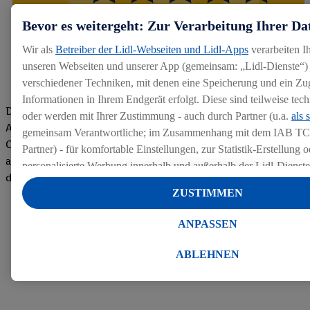
Bevor es weitergeht: Zur Verarbeitung Ihrer Da
Wir als
Betreiber der Lidl-Webseiten und Lidl-Apps
verarbeiten I
unseren Webseiten und unserer App (gemeinsam: „Lidl-Dienste“) 
verschiedener Techniken, mit denen eine Speicherung und ein Zug
Informationen in Ihrem Endgerät erfolgt. Diese sind teilweise te
Die Bewertungen von aktuellen und ehemaligen Mitarbeitern,
oder werden mit Ihrer Zustimmung - auch durch Partner (u.a.
als 
Azubis und externen Bewerbern haben uns zu einer Top
gemeinsam Verantwortliche; im Zusammenhang mit dem IAB TC
Company gemacht. Wir freuen uns über unseren guten Score
Partner) - für komfortable Einstellungen, zur Statistik-Erstellung o
auf dem Arbeitgeber-Bewertungsportal kununu.Hier geht's zu
personalisierte Werbung innerhalb und außerhalb der Lidl-Dienst
den Bewertungen
Datenverarbeitungen für personalisierte Werbung werden durchge
ZUSTIMMEN
Werbung auszusteuern und um Dritten die Ausspielung von Werb
Lidl-Dienste über die Ihnen und Ihren Haushaltsangehörigen zug
ANPASSEN
Endgeräte zu ermöglichen. Sofern Sie Teilnehmer des Lidl Plus-
werden für diese Zwecke auch Daten aus Ihrem Filial-Kaufverhalte
ABLEHNEN
Zudem werden einem der o.g. Partner Daten über Ihr Kaufverhalte
Diensten zur Verfügung gestellt, damit dieser als
eigenständig Ver
Erfolg von Werbekampagnen seiner Auftraggeber messen kann.