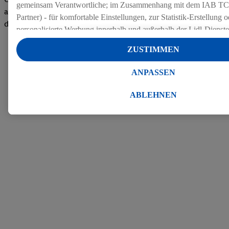
gemeinsam Verantwortliche; im Zusammenhang mit dem IAB TC
auf dem Arbeitgeber-Bewertungsportal kununu.Hier geht's zu
Partner) - für komfortable Einstellungen, zur Statistik-Erstellung o
den Bewertungen
personalisierte Werbung innerhalb und außerhalb der Lidl-Dienst
Datenverarbeitungen für personalisierte Werbung werden durchge
ZUSTIMMEN
Werbung auszusteuern und um Dritten die Ausspielung von Werb
Lidl-Dienste über die Ihnen und Ihren Haushaltsangehörigen zug
ANPASSEN
Endgeräte zu ermöglichen. Sofern Sie Teilnehmer des Lidl Plus-
werden für diese Zwecke auch Daten aus Ihrem Filial-Kaufverhalte
ABLEHNEN
Zudem werden einem der o.g. Partner Daten über Ihr Kaufverhalte
Diensten zur Verfügung gestellt, damit dieser als
eigenständig Ver
Erfolg von Werbekampagnen seiner Auftraggeber messen kann.
Die Erstellung personalisierter Werbung basiert auf der Generier
Daten von anderen Diensten angereicherten Profilen. Dies umfasst
Zusammenführung von Daten (z.B. über Ihre Nutzung der Lidl-Di
Kaufverhalten in den Lidl-Diensten, Informationen aus Ihrem Ku
Alter oder Geschlecht - sowie Ihre genauen Standortdaten) auch 
Endgeräte und Lidl-Dienste hinweg einschließlich dem Speichern
dem Zugriff auf Informationen auf Ihren Endgeräten zur Erstellu
Zielgruppen (sogenannten Segmenten). Im Zusammenhang mit d