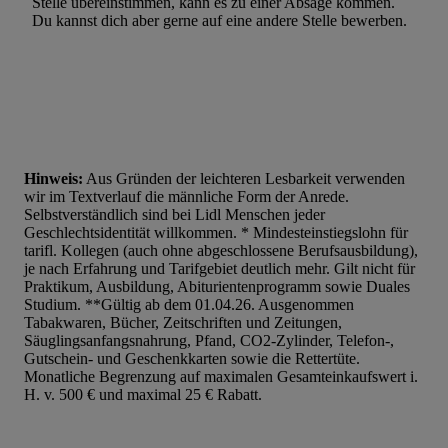
Stelle übereinstimmen, kann es zu einer Absage kommen.
Du kannst dich aber gerne auf eine andere Stelle bewerben.
Hinweis:
Aus Gründen der leichteren Lesbarkeit verwenden
wir im Textverlauf die männliche Form der Anrede.
Selbstverständlich sind bei Lidl Menschen jeder
Geschlechtsidentität willkommen. * Mindesteinstiegslohn für
tarifl. Kollegen (auch ohne abgeschlossene Berufsausbildung),
je nach Erfahrung und Tarifgebiet deutlich mehr. Gilt nicht für
Praktikum, Ausbildung, Abiturientenprogramm sowie Duales
Studium. **Gültig ab dem 01.04.26. Ausgenommen
Tabakwaren, Bücher, Zeitschriften und Zeitungen,
Säuglingsanfangsnahrung, Pfand, CO2-Zylinder, Telefon-,
Gutschein- und Geschenkkarten sowie die Rettertüte.
Monatliche Begrenzung auf maximalen Gesamteinkaufswert i.
H. v. 500 € und maximal 25 € Rabatt.