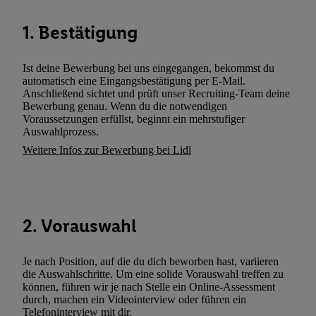
wie z.B. Ihrer Mobilfunknummer, eine Kennung für Utiq erstellt.
Kennung verwenden, um Sie wiederzuerkennen und Erkenntnisse
1. Bestätigung
Nutzungsverhalten in den Lidl-Diensten zu erfassen. Insbesonder
mittels dieser Technologie auch auf Diensten wiedererkannt werd
Ist deine Bewerbung bei uns eingegangen, bekommst du
Dritten betrieben werden, damit wir Ihnen dort personalisierte W
automatisch eine Eingangsbestätigung per E-Mail.
können. Sie können Ihre Einwilligung speziell zur Nutzung der U
Anschließend sichtet und prüft unser Recruiting-Team deine
zusätzlich zur weiter unten erläuterten Möglichkeit, Ihre Einwilli
Bewerbung genau. Wenn du die notwendigen
Voraussetzungen erfüllst, beginnt ein mehrstufiger
widerrufen - jederzeit auch über
das Datenschutzportal von Utiq
Auswahlprozess.
(„consenthub“)
oder über „Anpassen“/„Nutzung der Telekommunik
Weitere Infos zur Bewerbung bei Lidl
Utiq-Technologie für digitales Marketing“ am unteren Ende diese
(nur für die Lidl-Dienste) widerrufen. Weitere Informationen finde
den
Datenschutzbestimmungen von Utiq
.
Durch einen Klick auf „Ablehnen“ können Sie nur den Einsatz n
2. Vorauswahl
Techniken zulassen. Durch einen Klick auf „Zustimmen“ stimmen 
Verarbeitungen zu sämtlichen vorgenannten Zwecken unter Einbi
genannten Partner zu. Weitere Informationen, auch zur Speicherd
Je nach Position, auf die du dich beworben hast, variieren
und zu Ihrem Recht, Ihre Einwilligung jederzeit mit Wirkung für 
die Auswahlschritte. Um eine solide Vorauswahl treffen zu
können, führen wir je nach Stelle ein Online-Assessment
widerrufen, finden Sie in unseren
Datenschutzbestimmungen
.
Die
durch, machen ein Videointerview oder führen ein
Sie hier.
Unter „Anpassen“ können Sie einzelne Verwendungszwe
Telefoninterview mit dir.