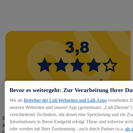
Bevor es weitergeht: Zur Verarbeitung Ihrer Da
Wir als
Betreiber der Lidl-Webseiten und Lidl-Apps
verarbeiten I
unseren Webseiten und unserer App (gemeinsam: „Lidl-Dienste“) 
verschiedener Techniken, mit denen eine Speicherung und ein Zug
Die Bewertungen von aktuellen und ehemaligen Mitarbeitern,
Informationen in Ihrem Endgerät erfolgt. Diese sind teilweise te
Azubis und externen Bewerbern haben uns zu einer Top
oder werden mit Ihrer Zustimmung - auch durch Partner (u.a.
als 
Company gemacht. Wir freuen uns über unseren guten Score