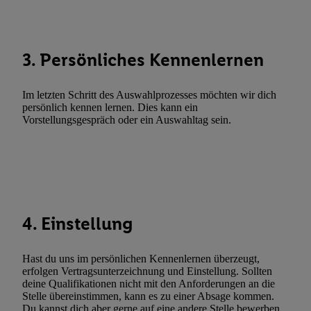
Funktionen im Rahmen des Einsatzes des IAB TCF für Werbung
Erfolgsmessung:
Gewährleistung der Sicherheit, Verhinderung und Aufdeckung v
3. Persönliches Kennenlernen
Fehlerbehebung, Bereitstellung und Anzeige von Werbung und In
Abgleichung und Kombination von Daten aus unterschiedlichen 
Im letzten Schritt des Auswahlprozesses möchten wir dich
Verknüpfung verschiedener Endgeräte, Identifikation von Geräte
persönlich kennen lernen. Dies kann ein
automatisch übermittelter Informationen, Messung des Erfolgs vo
Vorstellungsgespräch oder ein Auswahltag sein.
Werbekampagnen durch TTD und Nutzung der Telekommunikatio
Utiq-Technologie für digitales Marketing, sowie:
Verwendung genauer Standortdaten. Erstellung von Profilen für 
Werbung. Speichern von oder Zugriff auf Informationen auf ei
Entwicklung und Verbesserung der Angebote. Analyse von Zie
4. Einstellung
Statistiken oder Kombinationen von Daten aus verschiedenen Q
Verwendung reduzierter Daten zur Auswahl von Werbeanzeige
Werbeleistung. Verwendung von Profilen zur Auswahl personali
Hast du uns im persönlichen Kennenlernen überzeugt,
Werbung.
erfolgen Vertragsunterzeichnung und Einstellung. Sollten
deine Qualifikationen nicht mit den Anforderungen an die
Liste der Partner (Lieferanten)
Stelle übereinstimmen, kann es zu einer Absage kommen.
Du kannst dich aber gerne auf eine andere Stelle bewerben.