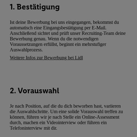
Kennung verwenden, um Sie wiederzuerkennen und Erkenntnisse
1. Bestätigung
Nutzungsverhalten in den Lidl-Diensten zu erfassen. Insbesonder
mittels dieser Technologie auch auf Diensten wiedererkannt werd
Ist deine Bewerbung bei uns eingegangen, bekommst du
Dritten betrieben werden, damit wir Ihnen dort personalisierte W
automatisch eine Eingangsbestätigung per E-Mail.
können. Sie können Ihre Einwilligung speziell zur Nutzung der U
Anschließend sichtet und prüft unser Recruiting-Team deine
Bewerbung genau. Wenn du die notwendigen
zusätzlich zur weiter unten erläuterten Möglichkeit, Ihre Einwilli
Voraussetzungen erfüllst, beginnt ein mehrstufiger
widerrufen - jederzeit auch über
das Datenschutzportal von Utiq
Auswahlprozess.
(„consenthub“)
oder über „Anpassen“/„Nutzung der Telekommunik
Weitere Infos zur Bewerbung bei Lidl
Utiq-Technologie für digitales Marketing“ am unteren Ende diese
(nur für die Lidl-Dienste) widerrufen. Weitere Informationen finde
den
Datenschutzbestimmungen von Utiq
.
Durch einen Klick auf „Ablehnen“ können Sie nur den Einsatz n
2. Vorauswahl
Techniken zulassen. Durch einen Klick auf „Zustimmen“ stimmen 
Verarbeitungen zu sämtlichen vorgenannten Zwecken unter Einbi
genannten Partner zu. Weitere Informationen, auch zur Speicherd
Je nach Position, auf die du dich beworben hast, variieren
die Auswahlschritte. Um eine solide Vorauswahl treffen zu
und zu Ihrem Recht, Ihre Einwilligung jederzeit mit Wirkung für 
können, führen wir je nach Stelle ein Online-Assessment
widerrufen, finden Sie in unseren
Datenschutzbestimmungen
.
Die
durch, machen ein Videointerview oder führen ein
Sie hier.
Unter „Anpassen“ können Sie einzelne Verwendungszwe
Telefoninterview mit dir.
zulassen; das gilt auch für die nachfolgend schlagwortartig bena