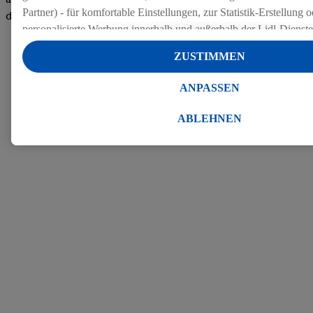
Partner) - für komfortable Einstellungen, zur Statistik-Erstellung o
den Bewertungen
personalisierte Werbung innerhalb und außerhalb der Lidl-Dienst
Datenverarbeitungen für personalisierte Werbung werden durchge
ZUSTIMMEN
Werbung auszusteuern und um Dritten die Ausspielung von Werb
Lidl-Dienste über die Ihnen und Ihren Haushaltsangehörigen zug
ANPASSEN
Endgeräte zu ermöglichen. Sofern Sie Teilnehmer des Lidl Plus-
werden für diese Zwecke auch Daten aus Ihrem Filial-Kaufverhalte
ABLEHNEN
Zudem werden einem der o.g. Partner Daten über Ihr Kaufverhalte
Diensten zur Verfügung gestellt, damit dieser als
eigenständig Ver
Erfolg von Werbekampagnen seiner Auftraggeber messen kann.
Die Erstellung personalisierter Werbung basiert auf der Generier
Daten von anderen Diensten angereicherten Profilen. Dies umfasst
Zusammenführung von Daten (z.B. über Ihre Nutzung der Lidl-Di
Kaufverhalten in den Lidl-Diensten, Informationen aus Ihrem Ku
Alter oder Geschlecht - sowie Ihre genauen Standortdaten) auch 
Endgeräte und Lidl-Dienste hinweg einschließlich dem Speichern
dem Zugriff auf Informationen auf Ihren Endgeräten zur Erstellu
Zielgruppen (sogenannten Segmenten). Im Zusammenhang mit d