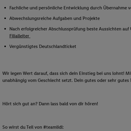
Ihnen personalisierte
Fachliche und persönliche Entwicklung durch Übernahme 
auch Ihre in einen Ha
Abwechslungsreiche Aufgaben und Projekte
Zudem erlauben Sie u
Technologie in den Lid
Nach erfolgreicher Abschlussprüfung beste Aussichten au
Sie verfügbar ist. Wenn
Filialleiter
Adresse und einer Kun
Vergünstigtes Deutschlandticket
werden diese Kennung 
Lidl-Diensten zu erfas
werden, die von Dritte
können Ihre Einwilligu
Wir legen Wert darauf, dass sich dein Einstieg bei uns lohnt! M
Möglichkeit, Ihre Einw
unabhängig vom Geschlecht setzt. Dein gutes oder sehr gutes
(„consenthub“)
oder üb
Marketing“ am unteren 
finden Sie in den
Date
Hört sich gut an? Dann lass bald von dir hören!
Durch einen Klick auf
Klick auf „Zustimmen“
sämtlicher genannten P
Ihre Einwilligung jede
So wirst du Teil von #teamlidl: