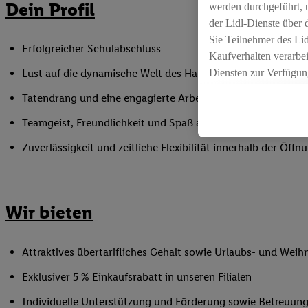
Dein Profil
werden durchgeführt, 
der Lidl-Dienste über
Sie Teilnehmer des Li
Erfolgreicher Schulabschluss
Kaufverhalten verarbei
Diensten zur Verfügung
Lust auf die dynamische Welt des Handels
seiner Auftraggeber m
Tatendrang und eine engagierte Arbeitsweise
Die Erstellung persona
angereicherten Profil
Teamgeist, Freundlichkeit und Spaß am Umgang mit Mens
Ihr Kaufverhalten in d
Zuverlässigkeit und zeitliche Flexibilität innerhalb der Öffnu
sowie Ihre genauen St
Speichern von und/ od
(sogenannten Segment
zur Leistungs-/ Erfol
Wir bieten
zur technischen Siche
Sofern Sie hier Ihre Z
Attraktives übertarifliches Gehalt sowie Urlaubs- und Weih
bestehendes Lidl Plus
in gemeinsamer Verant
Exklusiver 5 % Einkaufsrabatt in unseren Filialen
spezielle Online-Kennu
Individuelle Unterstützung und Förderung sowie Betreuung
beschriebene Utiq-Ken