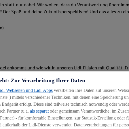
rin statt nur dabei. Wir wollen, dass du Verantwortung übernimm
? Der Spaß und deine Zukunftsperspektiven! Und das alles zu ein
n)
del ankommt und wie wir in unseren Lidl-Filialen mit Qualität, F
eht: Zur Verarbeitung Ihrer Daten
ken oder beim Kassieren: Du packst an und bist mit vollem Eins
Lidl-Webseiten und Lidl-Apps
verarbeiten Ihre Daten auf unseren Webs
ten und stehst unseren Kunden mit Rat und Tat zur Verfügung
ste“) mittels verschiedener Techniken, mit denen eine Speicherung und
 Endgerät erfolgt. Diese sind teilweise technisch notwendig oder werde
Schulungen und spannenden Azubi-Projekten teil
ch Partner (u.a.
als separat
oder gemeinsam Verantwortliche; im Zus
Partner) - für komfortable Einstellungen, zur Statistik-Erstellung oder fü
 außerhalb der Lidl-Dienste verwendet. Datenverarbeitungen für perso