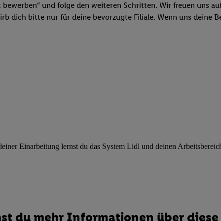
ngen
.
Die Impressen finden Sie hier.
Unter „Anpassen“ können Sie einz
t bewerben“ und folge den weiteren Schritten. Wir freuen uns auf
r Partner zulassen; das gilt auch für die nachfolgend schlagwortart
b dich bitte nur für deine bevorzugte Filiale. Wenn uns deine 
hmen des Einsatzes des IAB TCF für Werbung und Erfolgsmessung:
cherheit, Verhinderung und Aufdeckung von Betrug und Fehlerbehebun
nd Inhalten, Abgleichung und Kombination von Daten aus unterschie
ner Endgeräte, Identifikation von Geräten anhand automatisch übermit
von Werbekampagnen durch TTD und Nutzung der Telekommunikations
les Marketing, sowie:
 Standortdaten. Erstellung von Profilen für personalisierte Werbung.
nformationen auf einem Endgerät. Entwicklung und Verbesserung der A
urch Statistiken oder Kombinationen von Daten aus verschiedenen Qu
 zur Auswahl von Werbeanzeigen. Messung der Werbeleistung. Verwend
ner Einarbeitung lernst du das System Lidl und deinen Arbeitsbereich k
alisierter Werbung.
er (Lieferanten)
st du mehr Informationen über diese 