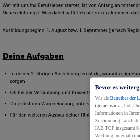
Wer mit uns ins Berufsleben startet, ist von Anfang an mittend
Neues einbringst. Was dabei natürlich nie zu kurz kommen darf
Ausbildungsbeginn: 1. August bzw. 1. September (je nach Regio
Deine Aufgaben
In deiner 2-jährigen Ausbildung lernst du, worauf es im Han
sorgen
Bevor es weiterg
Ob bei der Verräumung und Präsentation der Ware, beim Bac
Wir als
Betreiber der 
Du prüfst den Wareneingang, unterstützt bei Inventurarbei
(gemeinsam: „Lidl-Dien
Informationen in Ihrem
Für den weiteren Ausbau deiner Fähigkeiten nimmst du an 
Zustimmung - auch dur
IAB TCF insgesamt
6
Werbung innerhalb und