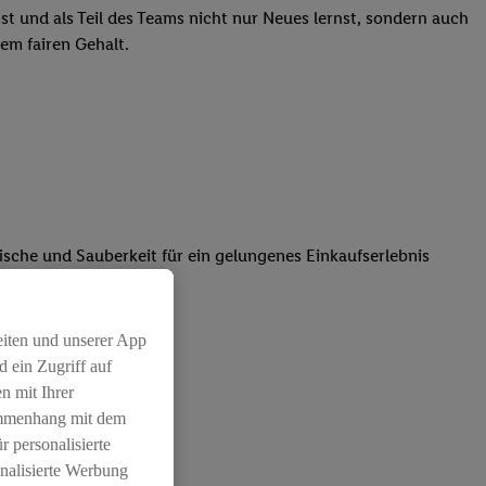
st und als Teil des Teams nicht nur Neues lernst, sondern auch
em fairen Gehalt.
rische und Sauberkeit für ein gelungenes Einkaufserlebnis
atz dabei
eiten und unserer App
 ein Zugriff auf
n mit Ihrer
ammenhang mit dem
r personalisierte
nalisierte Werbung