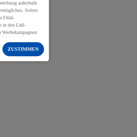
 Werbung außerhalb
ermöglichen. Sofern
 Filial-
 in den Lidl-
on Werbekampagnen
 anderen Diensten
ZUSTIMMEN
ng der Lidl-Dienste,
er Geschlecht -
g einschließlich dem
von Zielgruppen
erarbeitungen auch
on Angeboten sowie
ich in Ihr
ail-Adresse von uns
 um daraus eine
 sogleich
zu erkennen und