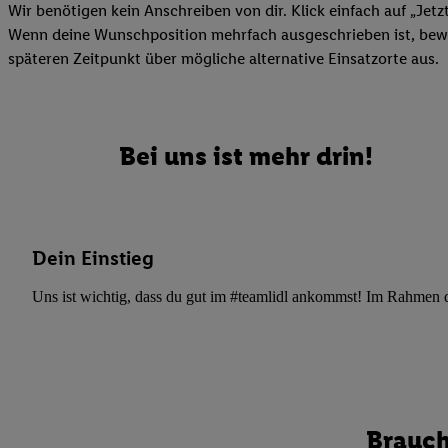
Datenschutzbestimmu
Wir benötigen kein Anschreiben von dir. Klick einfach auf „Jetz
Verwendungszwecke ode
Wenn deine Wunschposition mehrfach ausgeschrieben ist, bewir
und Funktionen im Ra
späteren Zeitpunkt über mögliche alternative Einsatzorte aus.
Gewährleistung der Si
Anzeige von Werbung u
Verknüpfung verschiede
Messung des Erfolgs 
Bei uns ist mehr drin!
Technologie für digita
Verwendung genauer
oder Zugriff auf I
von Zielgruppen d
Dein Einstieg
reduzierter Daten
Uns ist wichtig, dass du gut im #teamlidl ankommst! Im Rahmen dei
zur Auswahl person
Liste der Partn
Brauch