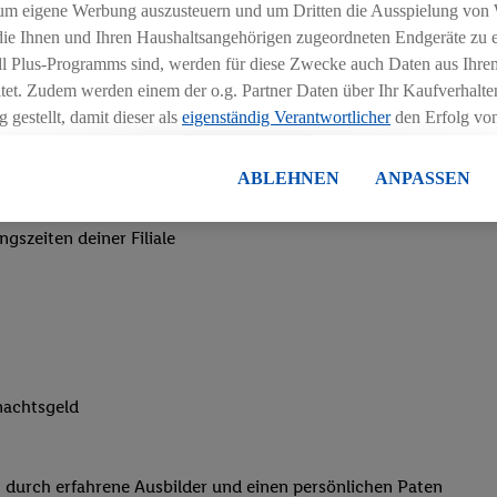
um eigene Werbung auszusteuern und um Dritten die Ausspielung von
 die Ihnen und Ihren Haushaltsangehörigen zugeordneten Endgeräte zu 
dl Plus-Programms sind, werden für diese Zwecke auch Daten aus Ihrem
tet. Zudem werden einem der o.g. Partner Daten über Ihr Kaufverhalten
 gestellt, damit dieser als
eigenständig Verantwortlicher
den Erfolg v
essen kann.
lisierter Werbung basiert auf der Generierung von auch mit Daten von
ABLEHNEN
ANPASSEN
en. Dies umfasst die Zusammenführung von Daten (z.B. über Ihre Nutzu
chen
en Lidl-Diensten, Informationen aus Ihrem Kundenkonto - z.B. Alter od
ngszeiten deiner Filiale
andortdaten) auch über verschiedene Endgeräte und Lidl-Dienste hinwe
er dem Zugriff auf Informationen auf Ihren Endgeräten zur Erstellung 
en). Im Zusammenhang mit dem Ausspielen dieser Werbung erfolgen V
gsmessung der Werbung, zur Zielgruppenforschung, zur Entwicklung v
rung und Optimierung dieser Werbeausspielungen.
ustimmung dazu erteilen und danach ein Lidl Plus-Konto erstellen bzw. s
nachtsgeld
-Konto einloggen, kann darüber hinaus auch Ihre dort angegebene E-M
wortlichkeit mit einem der oben genannten Partner verwendet werden,
ng zu erstellen (die sogenannte EUID), die wir sodann ähnlich wie die
 durch erfahrene Ausbilder und einen persönlichen Paten
nung verwenden können, um Sie in von Dritten betriebenen Diensten 