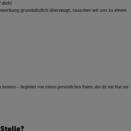
elne
 dich!
ig benannten Zwecke
Bewerbung grundsätzlich überzeugt, tauschen wir uns zu einem
g, Bereitstellung und
dlichen Quellen,
telter Informationen,
-basierten Utiq-
 Speichern von
ngebote. Analyse
ellen. Verwendung
ung von Profilen
ennen – begleitet von einem persönlichen Paten, der dir mit Rat und Ta
Stelle?