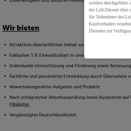
Zuverlässigkeit und zeitliche Flexibilität innerhalb der Öffnu
werden durchgeführt, 
der Lidl-Dienste über
Sie Teilnehmer des Li
Kaufverhalten verarbei
Wir bieten
Diensten zur Verfügung
seiner Auftraggeber m
Attraktives übertarifliches Gehalt sowie Urlaubs- und Weih
Die Erstellung persona
angereicherten Profil
Exklusiver 5 % Einkaufsrabatt in unseren Filialen
Ihr Kaufverhalten in d
Individuelle Unterstützung und Förderung sowie Betreuung
sowie Ihre genauen St
Speichern von und/ od
Fachliche und persönliche Entwicklung durch Übernahme 
(sogenannten Segment
Abwechslungsreiche Aufgaben und Projekte
zur Leistungs-/ Erfol
zur technischen Siche
Nach erfolgreicher Abschlussprüfung beste Aussichten au
Sofern Sie hier Ihre Z
Filialleiter
bestehendes Lidl Plus
Vergünstigtes Deutschlandticket
in gemeinsamer Verant
spezielle Online-Kennu
beschriebene Utiq-Ken