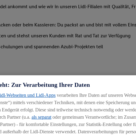
del ankommt und wie wir in unseren Lidl-Filialen mit Qualität, F
ken oder beim Kassieren: Du packst an und bist mit vollem Eins
ten und stehst unseren Kunden mit Rat und Tat zur Verfügung
Schulungen und spannenden Azubi-Projekten teil
eht: Zur Verarbeitung Ihrer Daten
Lidl-Webseiten und Lidl-Apps
verarbeiten Ihre Daten auf unseren Webs
ste“) mittels verschiedener Techniken, mit denen eine Speicherung und
 Endgerät erfolgt. Diese sind teilweise technisch notwendig oder werde
ch Partner (u.a.
als separat
oder gemeinsam Verantwortliche; im Zus
Partner) - für komfortable Einstellungen, zur Statistik-Erstellung oder fü
chen
 außerhalb der Lidl-Dienste verwendet. Datenverarbeitungen für perso