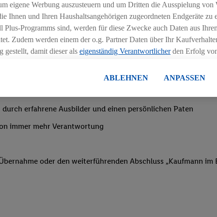
ngszeiten deiner Filiale
um eigene Werbung auszusteuern und um Dritten die Ausspielung von
 die Ihnen und Ihren Haushaltsangehörigen zugeordneten Endgeräte zu 
dl Plus-Programms sind, werden für diese Zwecke auch Daten aus Ihrem
tet. Zudem werden einem der o.g. Partner Daten über Ihr Kaufverhalten
 gestellt, damit dieser als
eigenständig Verantwortlicher
den Erfolg v
essen kann.
nachtsgeld
lisierter Werbung basiert auf der Generierung von auch mit Daten von
ABLEHNEN
ANPASSEN
en. Dies umfasst die Zusammenführung von Daten (z.B. über Ihre Nutzu
en Lidl-Diensten, Informationen aus Ihrem Kundenkonto - z.B. Alter od
 durch erfahrene Ausbilder und einen persönlichen Paten
andortdaten) auch über verschiedene Endgeräte und Lidl-Dienste hinwe
er dem Zugriff auf Informationen auf Ihren Endgeräten zur Erstellung 
von immer mehr Verantwortung
en). Im Zusammenhang mit dem Ausspielen dieser Werbung erfolgen V
gsmessung der Werbung, zur Zielgruppenforschung, zur Entwicklung v
rung und Optimierung dieser Werbeausspielungen.
f Übernahme oder den weiterführenden Abschluss „Kaufmann im E
ustimmung dazu erteilen und danach ein Lidl Plus-Konto erstellen bzw. s
-Konto einloggen, kann darüber hinaus auch Ihre dort angegebene E-M
wortlichkeit mit einem der oben genannten Partner verwendet werden,
ng zu erstellen (die sogenannte EUID), die wir sodann ähnlich wie die
nung verwenden können, um Sie in von Dritten betriebenen Diensten 