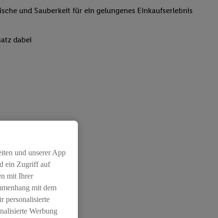
rische und Sauberkeit für ein gelungenes Einkaufserlebnis
atz dabei
eiten und unserer App
 ein Zugriff auf
n mit Ihrer
ammenhang mit dem
r personalisierte
nalisierte Werbung