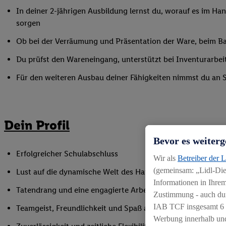
In deiner 2-jährigen Ausbildung lernst du, worauf es im Han
sorgen
Ob bei der Verräumung und Präsentation der Ware, beim Bac
Du prüfst den Wareneingang, unterstützt bei Inventurarbei
Für den weiteren Ausbau deiner Fähigkeiten nimmst du an 
Dein Profil
Bevor es weiterg
Erfolgreicher Schulabschluss
Wir als
Betreiber der 
(gemeinsam: „Lidl-Dien
Lust auf die dynamische Welt des Handels
Informationen in Ihrem
Tatendrang und eine engagierte Arbeitsweise
Zustimmung - auch dur
IAB TCF insgesamt
6
Teamgeist, Freundlichkeit und Spaß am Umgang mit Mens
Werbung innerhalb und