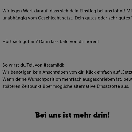
Ihnen personalisierte
Wir legen Wert darauf, dass sich dein Einstieg bei uns lohnt! M
auch Ihre in einen Ha
unabhängig vom Geschlecht setzt. Dein gutes oder sehr gutes
Zudem erlauben Sie u
Technologie in den Lid
Sie verfügbar ist. Wenn
Adresse und einer Kun
Hört sich gut an? Dann lass bald von dir hören!
werden diese Kennung 
Lidl-Diensten zu erfas
werden, die von Dritte
So wirst du Teil von #teamlidl:
können Ihre Einwilligu
Wir benötigen kein Anschreiben von dir. Klick einfach auf „Jetz
Möglichkeit, Ihre Einw
Wenn deine Wunschposition mehrfach ausgeschrieben ist, bewir
(„consenthub“)
oder üb
späteren Zeitpunkt über mögliche alternative Einsatzorte aus.
Marketing“ am unteren 
finden Sie in den
Date
Durch einen Klick auf
Klick auf „Zustimmen“
Bei uns ist mehr drin!
sämtlicher genannten P
Ihre Einwilligung jede