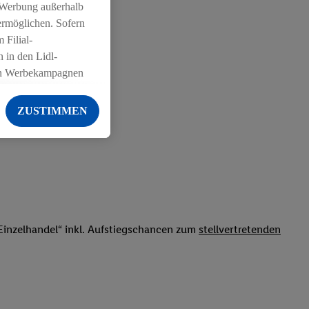
 Werbung außerhalb
ermöglichen. Sofern
 Filial-
 in den Lidl-
on Werbekampagnen
 anderen Diensten
ZUSTIMMEN
ng der Lidl-Dienste,
er Geschlecht -
g einschließlich dem
von Zielgruppen
erarbeitungen auch
on Angeboten sowie
inzelhandel“ inkl. Aufstiegschancen zum
stellvertretenden
ich in Ihr
ail-Adresse von uns
 um daraus eine
 sogleich
zu erkennen und