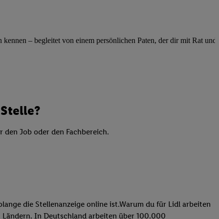
elne
ig benannten Zwecke
g, Bereitstellung und
ennen – begleitet von einem persönlichen Paten, der dir mit Rat und Ta
dlichen Quellen,
telter Informationen,
-basierten Utiq-
 Speichern von
Stelle?
ngebote. Analyse
ellen. Verwendung
er den Job oder den Fachbereich.
ung von Profilen
lange die Stellenanzeige online ist.Warum du für Lidl arbeiten
 31 Ländern. In Deutschland arbeiten über 100.000