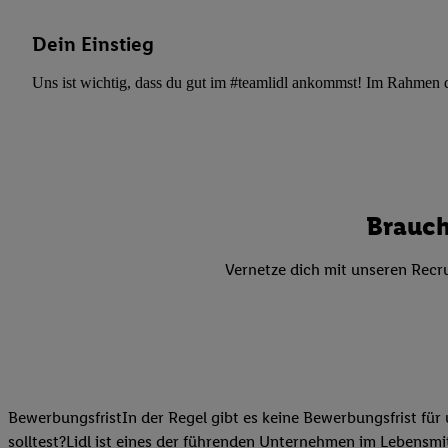
Datenschutzbestimmu
Verwendungszwecke ode
Dein Einstieg
und Funktionen im Ra
Gewährleistung der Si
Uns ist wichtig, dass du gut im #teamlidl ankommst! Im Rahmen dei
Anzeige von Werbung u
Verknüpfung verschiede
Messung des Erfolgs 
Technologie für digita
Verwendung genauer
Brauch
oder Zugriff auf I
von Zielgruppen d
Vernetze dich mit unseren Recru
reduzierter Daten
zur Auswahl person
Liste der Partn
BewerbungsfristIn der Regel gibt es keine Bewerbungsfrist für 
solltest?Lidl ist eines der führenden Unternehmen im Lebensmit