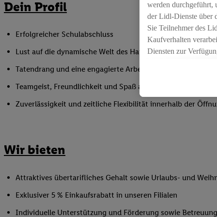
Dein Profil
werden durchgeführt, 
der Lidl-Dienste über
Sie Teilnehmer des Li
Erfolgreicher Schulabschluss
Kaufverhalten verarbei
Diensten zur Verfügung
Lust auf die dynamische Welt des Handels
seiner Auftraggeber m
Tatendrang und eine engagierte Arbeitsweise
Die Erstellung persona
angereicherten Profil
Teamgeist, Freundlichkeit und Spaß am Umgang mit Mens
Ihr Kaufverhalten in d
Zuverlässigkeit und zeitliche Flexibilität innerhalb der Öffnu
sowie Ihre genauen St
Speichern von und/ od
(sogenannten Segment
zur Leistungs-/ Erfol
Wir bieten
zur technischen Siche
Sofern Sie hier Ihre Z
Attraktives übertarifliches Gehalt sowie Urlaubs- und Weih
bestehendes Lidl Plus
in gemeinsamer Verant
Exklusiver 5 % Einkaufsrabatt in unseren Filialen
spezielle Online-Kennu
Individuelle Unterstützung und Förderung sowie Betreuung
beschriebene Utiq-Ken