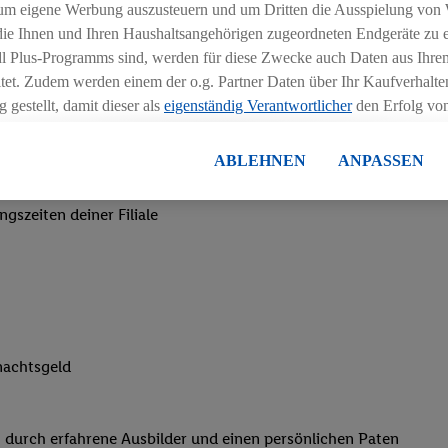
um eigene Werbung auszusteuern und um Dritten die Ausspielung von
 die Ihnen und Ihren Haushaltsangehörigen zugeordneten Endgeräte zu 
dl Plus-Programms sind, werden für diese Zwecke auch Daten aus Ihrem
tet. Zudem werden einem der o.g. Partner Daten über Ihr Kaufverhalten
 gestellt, damit dieser als
eigenständig Verantwortlicher
den Erfolg v
essen kann.
lisierter Werbung basiert auf der Generierung von auch mit Daten von
ABLEHNEN
ANPASSEN
en. Dies umfasst die Zusammenführung von Daten (z.B. über Ihre Nutzu
chen
en Lidl-Diensten, Informationen aus Ihrem Kundenkonto - z.B. Alter od
ngszeiten deiner Filiale
andortdaten) auch über verschiedene Endgeräte und Lidl-Dienste hinwe
er dem Zugriff auf Informationen auf Ihren Endgeräten zur Erstellung 
en). Im Zusammenhang mit dem Ausspielen dieser Werbung erfolgen V
gsmessung der Werbung, zur Zielgruppenforschung, zur Entwicklung v
rung und Optimierung dieser Werbeausspielungen.
ustimmung dazu erteilen und danach ein Lidl Plus-Konto erstellen bzw. s
nachtsgeld
-Konto einloggen, kann darüber hinaus auch Ihre dort angegebene E-M
wortlichkeit mit einem der oben genannten Partner verwendet werden,
ng zu erstellen (die sogenannte EUID), die wir sodann ähnlich wie die
 durch erfahrene Ausbilder und einen persönlichen Paten
nung verwenden können, um Sie in von Dritten betriebenen Diensten 