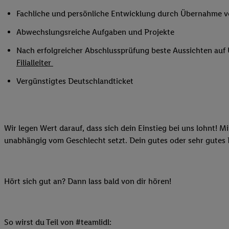
Ihnen personalisierte
Fachliche und persönliche Entwicklung durch Übernahme 
auch Ihre in einen Ha
Abwechslungsreiche Aufgaben und Projekte
Zudem erlauben Sie u
Technologie in den Lid
Nach erfolgreicher Abschlussprüfung beste Aussichten au
Sie verfügbar ist. Wenn
Filialleiter
Adresse und einer Kun
Vergünstigtes Deutschlandticket
werden diese Kennung 
Lidl-Diensten zu erfas
werden, die von Dritte
können Ihre Einwilligu
Wir legen Wert darauf, dass sich dein Einstieg bei uns lohnt! M
Möglichkeit, Ihre Einw
unabhängig vom Geschlecht setzt. Dein gutes oder sehr gutes
(„consenthub“)
oder üb
Marketing“ am unteren 
finden Sie in den
Date
Hört sich gut an? Dann lass bald von dir hören!
Durch einen Klick auf
Klick auf „Zustimmen“
sämtlicher genannten P
Ihre Einwilligung jede
So wirst du Teil von #teamlidl: