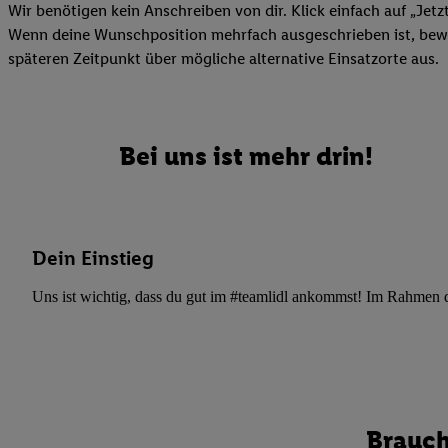
Datenschutzbestimmu
Wir benötigen kein Anschreiben von dir. Klick einfach auf „Jetz
Verwendungszwecke ode
Wenn deine Wunschposition mehrfach ausgeschrieben ist, bewir
und Funktionen im Ra
späteren Zeitpunkt über mögliche alternative Einsatzorte aus.
Gewährleistung der Si
Anzeige von Werbung u
Verknüpfung verschiede
Messung des Erfolgs 
Bei uns ist mehr drin!
Technologie für digita
Verwendung genauer
oder Zugriff auf I
von Zielgruppen d
Dein Einstieg
reduzierter Daten
Uns ist wichtig, dass du gut im #teamlidl ankommst! Im Rahmen dei
zur Auswahl person
Liste der Partn
Brauch