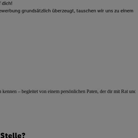
elne
 dich!
ig benannten Zwecke
Bewerbung grundsätzlich überzeugt, tauschen wir uns zu einem
g, Bereitstellung und
dlichen Quellen,
telter Informationen,
-basierten Utiq-
 Speichern von
ngebote. Analyse
ellen. Verwendung
ung von Profilen
ennen – begleitet von einem persönlichen Paten, der dir mit Rat und Ta
Stelle?