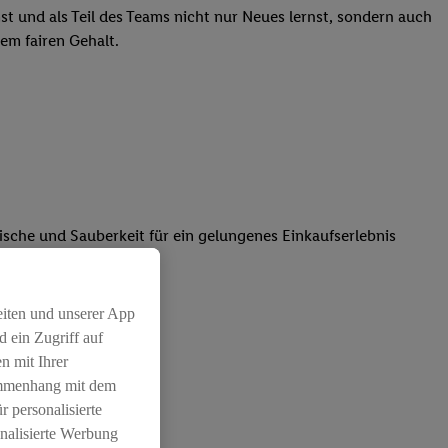
st und als Teil des Teams nicht nur Neues lernst, sondern auch
em fairen Gehalt.
rische und Sauberkeit für ein gelungenes Einkaufserlebnis
atz dabei
eiten und unserer App
 ein Zugriff auf
n mit Ihrer
ammenhang mit dem
r personalisierte
nalisierte Werbung