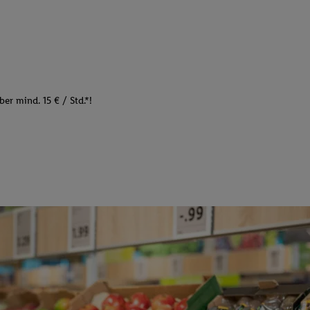
er mind. 15 € / Std.*!