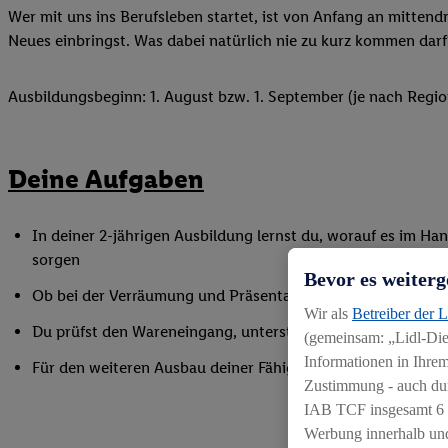
Wer mit uns ins Berufsleben startet, ist von Anfang an mittend
Neues einbringst. Was dabei natürlich nie zu kurz kommen darf
Ausbildungsbeginn: 1. August bzw. 1. September (je nach Regio
Deine Aufgaben
In deiner 2-jährigen Ausbildung lernst du, worauf es im Han
sorgen
Bevor es weiterg
Ob bei der Verräumung und Präsentation der Ware, beim Bac
Wir als
Betreiber der 
Du prüfst den Wareneingang, unterstützt bei Inventurarbei
(gemeinsam: „Lidl-Dien
Informationen in Ihrem
Für den weiteren Ausbau deiner Fähigkeiten nimmst du an 
Zustimmung - auch dur
IAB TCF insgesamt
6
Werbung innerhalb und