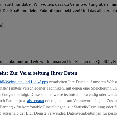
rin statt nur dabei. Wir wollen, dass du Verantwortung übernimm
? Der Spaß und deine Zukunftsperspektiven! Und das alles zu ein
n)
del ankommt und wie wir in unseren Lidl-Filialen mit Qualität, F
eht: Zur Verarbeitung Ihrer Daten
ken oder beim Kassieren: Du packst an und bist mit vollem Eins
Lidl-Webseiten und Lidl-Apps
verarbeiten Ihre Daten auf unseren Webs
ten und stehst unseren Kunden mit Rat und Tat zur Verfügung
ste“) mittels verschiedener Techniken, mit denen eine Speicherung und
 Endgerät erfolgt. Diese sind teilweise technisch notwendig oder werde
Schulungen und spannenden Azubi-Projekten teil
ch Partner (u.a.
als separat
oder gemeinsam Verantwortliche; im Zus
Partner) - für komfortable Einstellungen, zur Statistik-Erstellung oder fü
 außerhalb der Lidl-Dienste verwendet. Datenverarbeitungen für perso