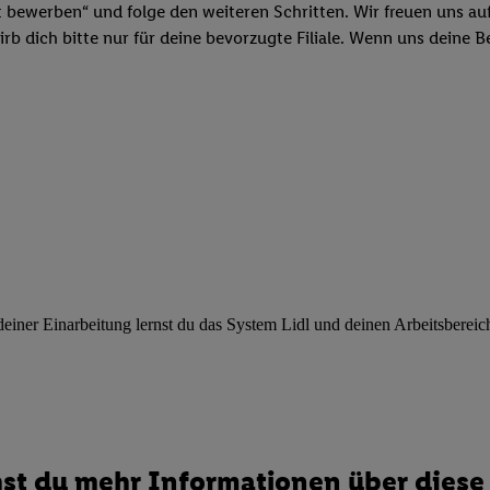
ngen
.
Die Impressen finden Sie hier.
Unter „Anpassen“ können Sie einz
t bewerben“ und folge den weiteren Schritten. Wir freuen uns auf
r Partner zulassen; das gilt auch für die nachfolgend schlagwortart
b dich bitte nur für deine bevorzugte Filiale. Wenn uns deine 
hmen des Einsatzes des IAB TCF für Werbung und Erfolgsmessung:
cherheit, Verhinderung und Aufdeckung von Betrug und Fehlerbehebun
nd Inhalten, Abgleichung und Kombination von Daten aus unterschie
ner Endgeräte, Identifikation von Geräten anhand automatisch übermit
von Werbekampagnen durch TTD und Nutzung der Telekommunikations
les Marketing, sowie:
 Standortdaten. Erstellung von Profilen für personalisierte Werbung.
nformationen auf einem Endgerät. Entwicklung und Verbesserung der A
urch Statistiken oder Kombinationen von Daten aus verschiedenen Qu
 zur Auswahl von Werbeanzeigen. Messung der Werbeleistung. Verwend
ner Einarbeitung lernst du das System Lidl und deinen Arbeitsbereich k
alisierter Werbung.
er (Lieferanten)
st du mehr Informationen über diese 