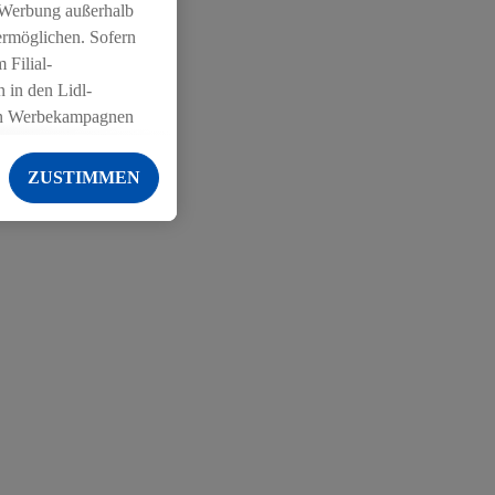
 Werbung außerhalb
ermöglichen. Sofern
 Filial-
 in den Lidl-
on Werbekampagnen
 anderen Diensten
ZUSTIMMEN
ng der Lidl-Dienste,
er Geschlecht -
g einschließlich dem
von Zielgruppen
erarbeitungen auch
on Angeboten sowie
ich in Ihr
ail-Adresse von uns
 um daraus eine
 sogleich
zu erkennen und