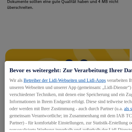
Dokumente sollten eine gute Qualität haben und 4 MB nicht
überschreiten.
Bevor es weitergeht: Zur Verarbeitung Ihrer Da
Wir als
Betreiber der Lidl-Webseiten und Lidl-Apps
verarbeiten I
unseren Webseiten und unserer App (gemeinsam: „Lidl-Dienste“) 
verschiedener Techniken, mit denen eine Speicherung und ein Zug
Informationen in Ihrem Endgerät erfolgt. Diese sind teilweise te
oder werden mit Ihrer Zustimmung - auch durch Partner (u.a.
als 
gemeinsam Verantwortliche; im Zusammenhang mit dem IAB TC
Partner) - für komfortable Einstellungen, zur Statistik-Erstellung o
personalisierte Werbung innerhalb und außerhalb der Lidl-Dienst