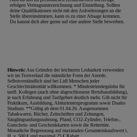
erfolgen Vertragsunterzeichnung und Einstellung. Sollten
deine Qualifikationen nicht mit den Anforderungen an die
Stelle übereinstimmen, kann es zu einer Absage kommen.
Du kannst dich aber gerne auf eine andere Stelle bewerben.
Hinweis:
Aus Gründen der leichteren Lesbarkeit verwenden
wir im Textverlauf die männliche Form der Anrede.
Selbstverständlich sind bei Lidl Menschen jeder
Geschlechtsidentität willkommen. * Mindesteinstiegslohn für
tarifl. Kollegen (auch ohne abgeschlossene Berufsausbildung),
je nach Erfahrung und Tarifgebiet deutlich mehr. Gilt nicht für
Praktikum, Ausbildung, Abiturientenprogramm sowie Duales
Studium. **Gültig ab dem 01.04.26. Ausgenommen
Tabakwaren, Bücher, Zeitschriften und Zeitungen,
Säuglingsanfangsnahrung, Pfand, CO2-Zylinder, Telefon-,
Gutschein- und Geschenkkarten sowie die Rettertüte.
Monatliche Begrenzung auf maximalen Gesamteinkaufswert i.
H. v. 500 € und maximal 25 € Rabatt.